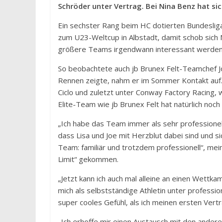
Schröder unter Vertrag. Bei Nina Benz hat si
Ein sechster Rang beim HC dotierten Bundesliga
zum U23-Weltcup in Albstadt, damit schob sich N
größere Teams irgendwann interessant werden
So beobachtete auch jb Brunex Felt-Teamchef Jo
Rennen zeigte, nahm er im Sommer Kontakt auf
Ciclo und zuletzt unter Conway Factory Racing, w
Elite-Team wie jb Brunex Felt hat natürlich noch
„Ich habe das Team immer als sehr professione
dass Lisa und Joe mit Herzblut dabei sind und 
Team: familiär und trotzdem professionell“, mein
Limit“ gekommen.
„Jetzt kann ich auch mal alleine an einen Wettka
mich als selbstständige Athletin unter profess
super cooles Gefühl, als ich meinen ersten Vert
„Ich erhoffe mir einen Austausch mit den ander