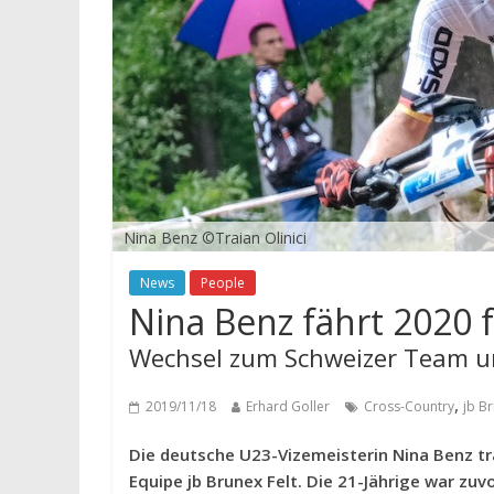
Nina Benz ©Traian Olinici
News
People
Nina Benz fährt 2020 f
Wechsel zum Schweizer Team u
,
2019/11/18
Erhard Goller
Cross-Country
jb Br
Die deutsche U23-Vizemeisterin Nina Benz t
Equipe jb Brunex Felt. Die 21-Jährige war zu