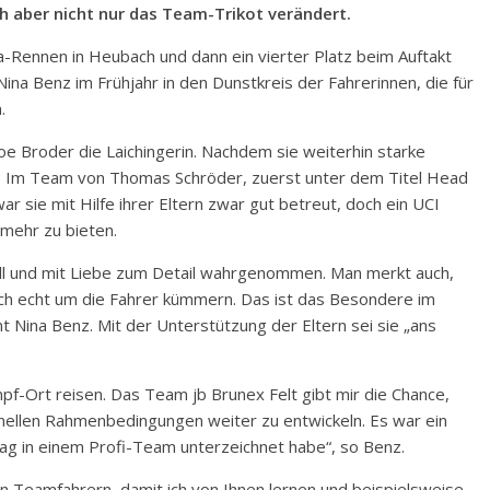
ch aber nicht nur das Team-Trikot verändert.
-Rennen in Heubach und dann ein vierter Platz beim Auftakt
ina Benz im Frühjahr in den Dunstkreis der Fahrerinnen, die für
.
e Broder die Laichingerin. Nachdem sie weiterhin starke
. Im Team von Thomas Schröder, zuerst unter dem Titel Head
ar sie mit Hilfe ihrer Eltern zwar gut betreut, doch ein UCI
 mehr zu bieten.
ll und mit Liebe zum Detail wahrgenommen. Man merkt auch,
sich echt um die Fahrer kümmern. Das ist das Besondere im
t Nina Benz. Mit der Unterstützung der Eltern sei sie „ans
mpf-Ort reisen. Das Team jb Brunex Felt gibt mir die Chance,
ionellen Rahmenbedingungen weiter zu entwickeln. Es war ein
rag in einem Profi-Team unterzeichnet habe“, so Benz.
en Teamfahrern, damit ich von Ihnen lernen und beispielsweise