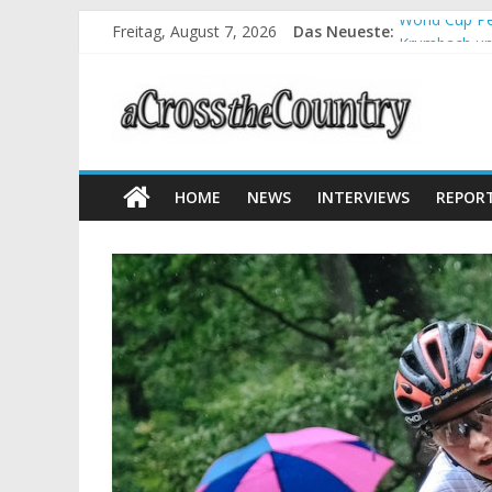
Freitag, August 7, 2026
Das Neueste:
World Cup Pe
Krumbach und
Supercup Mas
Halbzeit bei
Chelva: Schw
HOME
NEWS
INTERVIEWS
REPOR