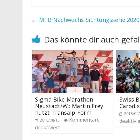
←
MTB Nachwuchs-Sichtungsserie 2020 
Das könnte dir auch gefal
Sigma Bike-Marathon
Swiss B
Neustadt/W.: Martin Frey
Carod s
nutzt Transalp-Form
2018/04
Kommentare
2018/08/13
deaktivie
deaktiviert