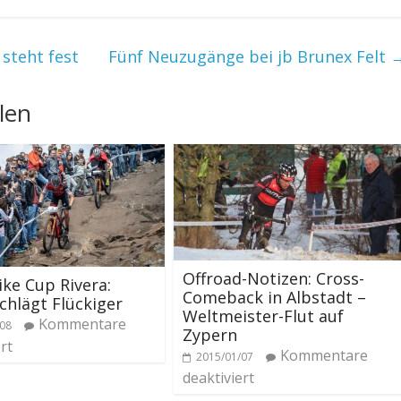
steht fest
Fünf Neuzugänge bei jb Brunex Felt
len
Offroad-Notizen: Cross-
ike Cup Rivera:
Comeback in Albstadt –
chlägt Flückiger
Weltmeister-Flut auf
Kommentare
/08
Zypern
rt
Kommentare
2015/01/07
deaktiviert