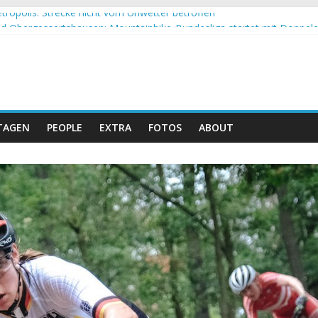
tropolis: Strecke nicht vom Unwetter betroffen
 Obergessertshausen: Mountainbike-Bundesliga startet mit Doppel
si Banyoles: Siege für Carod und Richards
m Andalucia Bike Race: Weltmeister Seewald führt
eizer Doppelsieg beim ersten XCO-Rennen der Saison
TAGEN
PEOPLE
EXTRA
FOTOS
ABOUT