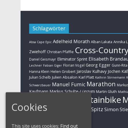
Schlagwörter
Adelheid Morath
Alban Lakata
Annika 
Absa Cape Epic
Cross-Countr
Zwiehoff
Christian Pfäffle
Elisabeth Branda
Eliminator Sprint
Daniel Geismayr
Georg Egger
Florian Vogel
Gunn-Rita
Lechner
Fabian Giger
Jaroslav Kulhavy
Jochen Kä
Helen Grobert
Hanna Klein
Julien Absalon
Karl Platt
Julian Schelb
Kathrin Stirnemann
K
Marathon
Manuel Fumic
Marku
Schwarzbauer
Markus Schulte-Lünzum
Kaufmann
Martin Gluth
Mathia
Mountainbike
Moritz Milatz
Brandl
Cookies
Sabine Spitz
Nino Schurter
Simon Sti
Rieder
Huber
This site uses cookies:
Find out