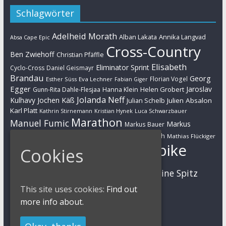
Schlagwörter
Adelheid Morath
Alban Lakata
Annika Langvad
Absa Cape Epic
Cross-Country
Ben Zwiehoff
Christian Pfäffle
Elisabeth
Eliminator Sprint
Cyclo-Cross
Daniel Geismayr
Brandau
Georg
Florian Vogel
Esther Süss
Eva Lechner
Fabian Giger
Egger
Jaroslav
Helen Grobert
Gunn-Rita Dahle-Flesjaa
Hanna Klein
Jolanda Neff
Kulhavy
Jochen Käß
Julien Absalon
Julian Schelb
Karl Platt
Kathrin Stirnemann
Kristian Hynek
Luca Schwarzbauer
Marathon
Manuel Fumic
Markus
Markus Bauer
Markus Schulte-Lünzum
Kaufmann
Martin Gluth
Mathias Flückiger
Mountainbike
Cookies
Moritz Milatz
Max Brandl
MTB
Sabine Spitz
Nino Schurter
Nadine Rieder
Simon Stiebjahn
Urs Huber
This site uses cookies:
Find out
UCI
more info about.
Impressum