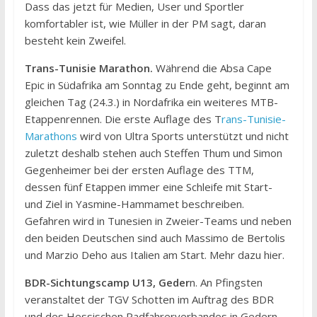
Dass das jetzt für Medien, User und Sportler
komfortabler ist, wie Müller in der PM sagt, daran
besteht kein Zweifel.
Trans-Tunisie Marathon.
Während die Absa Cape
Epic in Südafrika am Sonntag zu Ende geht, beginnt am
gleichen Tag (24.3.) in Nordafrika ein weiteres MTB-
Etappenrennen. Die erste Auflage des T
rans-Tunisie-
Marathons
wird von Ultra Sports unterstützt und nicht
zuletzt deshalb stehen auch Steffen Thum und Simon
Gegenheimer bei der ersten Auflage des TTM,
dessen fünf Etappen immer eine Schleife mit Start-
und Ziel in Yasmine-Hammamet beschreiben.
Gefahren wird in Tunesien in Zweier-Teams und neben
den beiden Deutschen sind auch Massimo de Bertolis
und Marzio Deho aus Italien am Start. Mehr dazu hier.
BDR-Sichtungscamp U13, Geder
n. An Pfingsten
veranstaltet der TGV Schotten im Auftrag des BDR
und des Hessischen Radfahrerverbandes in Gedern