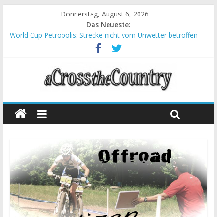
Donnerstag, August 6, 2026
Das Neueste:
World Cup Petropolis: Strecke nicht vom Unwetter betroffen
Krumbach und Obergessertshausen: Mountainbike-Bundesliga
startet mit Doppelevent
Supercup Massi Banyoles: Siege für Carod und Richards
Halbzeit beim Andalucia Bike Race: Weltmeister Seewald führt
Chelva: Schweizer Doppelsieg beim ersten XCO-Rennen der
Saison