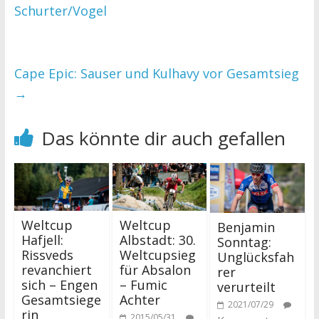
Schurter/Vogel
Cape Epic: Sauser und Kulhavy vor Gesamtsieg
→
Das könnte dir auch gefallen
Weltcup
Weltcup
Benjamin
Hafjell:
Albstadt: 30.
Sonntag:
Rissveds
Weltcupsieg
Unglücksfah
revanchiert
für Absalon
rer
sich – Engen
– Fumic
verurteilt
Gesamtsiege
Achter
2021/07/29
rin
2015/05/31