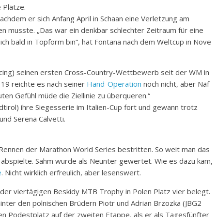
 Plätze.
chdem er sich Anfang April in Schaan eine Verletzung am
n musste. „Das war ein denkbar schlechter Zeitraum für eine
s ich bald in Topform bin“, hat Fontana nach dem Weltcup in Nove
ing) seinen ersten Cross-Country-Wettbewerb seit der WM in
19 reichte es nach seiner
Hand-Operation
noch nicht, aber Näf
ten Gefühl müde die Ziellinie zu überqueren.“
rol) ihre Siegesserie im Italien-Cup fort und gewann trotz
nd Serena Calvetti.
n Rennen der Marathon World Series bestritten. So weit man das
a abspielte. Sahm wurde als Neunter gewertet. Wie es dazu kam,
e
. Nicht wirklich erfreulich, aber lesenswert.
er viertägigen Beskidy MTB Trophy in Polen Platz vier belegt.
hinter den polnischen Brüdern Piotr und Adrian Brzozka (JBG2
nen Podestplatz auf der zweiten Etappe, als er als Tagesfünfter