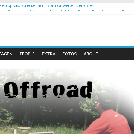
Petropolis: Strecke nicht vom Unwetter betroffen
nd Obergessertshausen: Mountainbike-Bundesliga startet mit Doppe
assi Banyoles: Siege für Carod und Richards
eim Andalucia Bike Race: Weltmeister Seewald führt
hweizer Doppelsieg beim ersten XCO-Rennen der Saison
TAGEN
PEOPLE
EXTRA
FOTOS
ABOUT