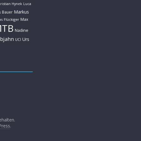
ristian Hynek
Luca
Markus
s Bauer
Max
s Flückiger
MTB
Nadine
ebjahn
Urs
UCI
ehalten.
Press
.