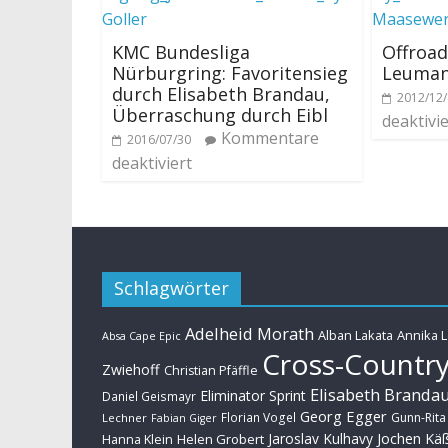
KMC Bundesliga
Offroad
Nürburgring: Favoritensieg
Leumann
durch Elisabeth Brandau,
2012/12
Überraschung durch Eibl
deaktivie
Kommentare
2016/07/30
deaktiviert
Schlagwörter
Adelheid Morath
Alban Lakata
Annika 
Absa Cape Epic
Cross-Countr
Zwiehoff
Christian Pfäffle
Elisabeth Branda
Eliminator Sprint
Daniel Geismayr
Georg Egger
Florian Vogel
Gunn-Rita
Lechner
Fabian Giger
Jaroslav Kulhavy
Jochen Kä
Helen Grobert
Hanna Klein