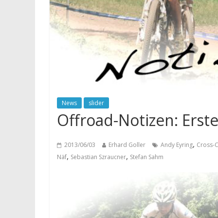
News
slider
Offroad-Notizen: Erste
,
2013/06/03
Erhard Goller
Andy Eyring
Cross-
,
,
Näf
Sebastian Szraucner
Stefan Sahm