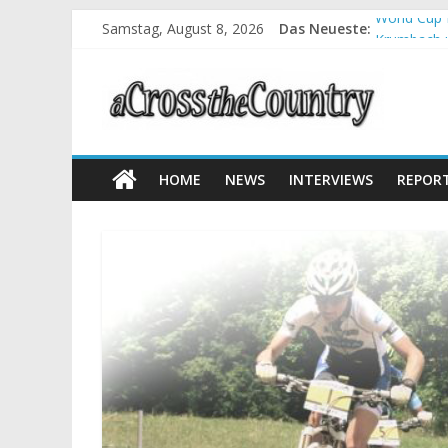
Samstag, August 8, 2026
Das Neueste:
World Cup 
Krumbach u
Supercup M
Halbzeit b
Chelva: Sc
HOME
NEWS
INTERVIEWS
REPOR