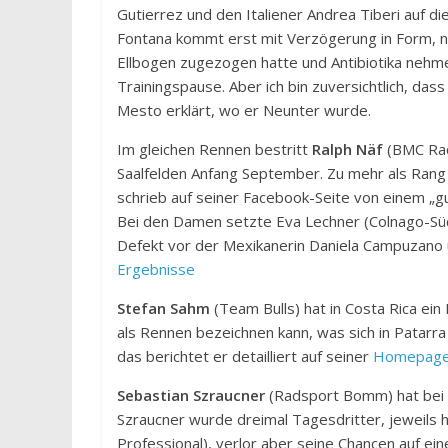
Gutierrez und den Italiener Andrea Tiberi auf die
Fontana kommt erst mit Verzögerung in Form, na
Ellbogen zugezogen hatte und Antibiotika nehme
Trainingspause. Aber ich bin zuversichtlich, das
Mesto erklärt, wo er Neunter wurde.
Im gleichen Rennen bestritt
Ralph Näf
(BMC Rac
Saalfelden Anfang September. Zu mehr als Rang 
schrieb auf seiner Facebook-Seite von einem „gu
Bei den Damen setzte Eva Lechner (Colnago-Südti
Defekt vor der Mexikanerin Daniela Campuzano u
Ergebnisse
Stefan Sahm
(Team Bulls) hat in Costa Rica ei
als Rennen bezeichnen kann, was sich in Patarr
das berichtet er detailliert auf seiner
Homepag
Sebastian Szraucner
(Radsport Bomm) hat bei d
Szraucner wurde dreimal Tagesdritter, jeweils 
Professional), verlor aber seine Chancen auf ei