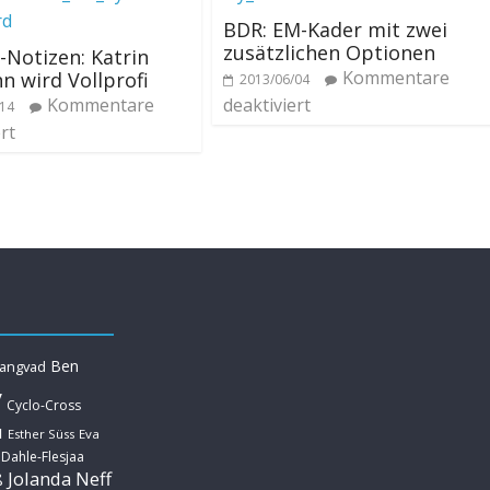
BDR: EM-Kader mit zwei
zusätzlichen Optionen
-Notizen: Katrin
Kommentare
 wird Vollprofi
2013/06/04
Kommentare
deaktiviert
/14
rt
Ben
Langvad
y
Cyclo-Cross
u
Esther Süss
Eva
 Dahle-Flesjaa
Jolanda Neff
ß