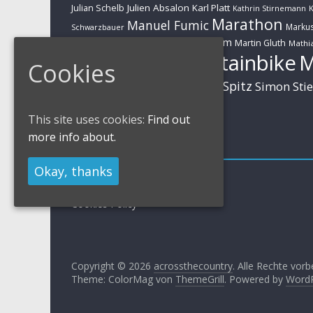
Julien Absalon
Karl Platt
Julian Schelb
Kathrin Stirnemann
K
Marathon
Manuel Fumic
Marku
Schwarzbauer
Markus Schulte-Lünzum
Kaufmann
Martin Gluth
Mathia
Mountainbike
Cookies
Moritz Milatz
Brandl
Sabine Spitz
Nino Schurter
Simon Sti
Rieder
Huber
This site uses cookies:
Find out
more info about.
Impressum
Okay, thanks
Impressum / Kontakt
Datenschutzerklärung
Cookies Policy
Copyright © 2026
acrossthecountry
. Alle Rechte vorb
Theme: ColorMag von
ThemeGrill
. Powered by
Word