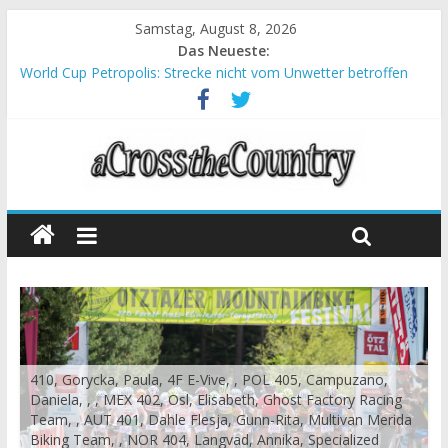
Samstag, August 8, 2026
Das Neueste:
World Cup Petropolis: Strecke nicht vom Unwetter betroffen
Krumbach und Obergessertshausen: Mountainbike-Bundesliga
startet mit Doppelevent
Supercup Massi Banyoles: Siege für Carod und Richards
Halbzeit beim Andalucia Bike Race: Weltmeister Seewald führt
Chelva: Schweizer Doppelsieg beim ersten XCO-Rennen der
Saison
410, Gorycka, Paula, 4F E-Vive, , POL 405, Campuzano,
Daniela, , , MEX 402, Osl, Elisabeth, Ghost Factory Racing
Team, , AUT 401, Dahle Flesja, Gunn-Rita, Multivan Merida
Biking Team, , NOR 404, Langvad, Annika, Specialized