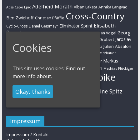
Adelheid Morath
Alban Lakata
Annika Langvad
Absa Cape Epic
Cross-Country
Ben Zwiehoff
Christian Pfäffle
Elisabeth
Eliminator Sprint
Cyclo-Cross
Daniel Geismayr
Brandau
Georg
Florian Vogel
Esther Süss
Eva Lechner
Fabian Giger
Egger
Jaroslav
Helen Grobert
Gunn-Rita Dahle-Flesjaa
Hanna Klein
Cookies
Jolanda Neff
Kulhavy
Jochen Käß
Julien Absalon
Julian Schelb
Karl Platt
Kathrin Stirnemann
Kristian Hynek
Luca Schwarzbauer
Marathon
Manuel Fumic
Markus
Markus Bauer
Markus Schulte-Lünzum
Kaufmann
This site uses cookies:
Find out
Martin Gluth
Mathias Flückiger
Mountainbike
more info about.
Moritz Milatz
Max Brandl
MTB
Sabine Spitz
Nino Schurter
Okay, thanks
Nadine Rieder
Simon Stiebjahn
Urs Huber
UCI
Impressum
Impressum / Kontakt