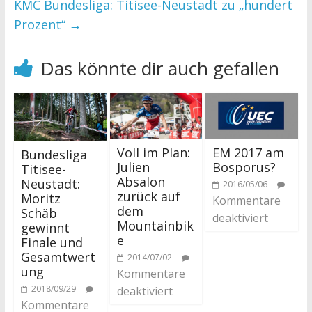
KMC Bundesliga: Titisee-Neustadt zu „hundert
Prozent“
→
Das könnte dir auch gefallen
Voll im Plan:
EM 2017 am
Bundesliga
Julien
Bosporus?
Titisee-
Absalon
Neustadt:
2016/05/06
zurück auf
Moritz
Kommentare
dem
Schäb
deaktiviert
Mountainbik
gewinnt
e
Finale und
Gesamtwert
2014/07/02
ung
Kommentare
2018/09/29
deaktiviert
Kommentare