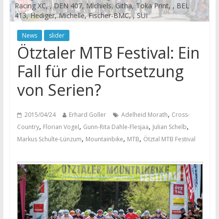
Racing XC, , DEN 407, Michiels, Githa, Toka Print, , BEL
413, Hediger, Michelle, Fischer-BMC, , SUI
News
slider
Ötztaler MTB Festival: Ein
Fall für die Fortsetzung
von Serien?
,
2015/04/24
Erhard Goller
Adelheid Morath
Cross-
,
,
,
,
Country
Florian Vogel
Gunn-Rita Dahle-Flesjaa
Julian Schelb
,
,
,
Markus Schulte-Lünzum
Mountainbike
MTB
Ötztal MTB Festival