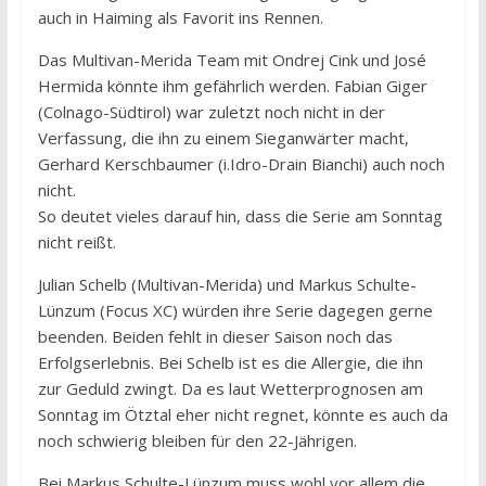
auch in Haiming als Favorit ins Rennen.
Das Multivan-Merida Team mit Ondrej Cink und José
Hermida könnte ihm gefährlich werden. Fabian Giger
(Colnago-Südtirol) war zuletzt noch nicht in der
Verfassung, die ihn zu einem Sieganwärter macht,
Gerhard Kerschbaumer (i.Idro-Drain Bianchi) auch noch
nicht.
So deutet vieles darauf hin, dass die Serie am Sonntag
nicht reißt.
Julian Schelb (Multivan-Merida) und Markus Schulte-
Lünzum (Focus XC) würden ihre Serie dagegen gerne
beenden. Beiden fehlt in dieser Saison noch das
Erfolgserlebnis. Bei Schelb ist es die Allergie, die ihn
zur Geduld zwingt. Da es laut Wetterprognosen am
Sonntag im Ötztal eher nicht regnet, könnte es auch da
noch schwierig bleiben für den 22-Jährigen.
Bei Markus Schulte-Lünzum muss wohl vor allem die