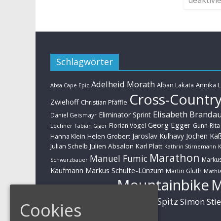
Schlagwörter
Adelheid Morath
Alban Lakata
Annika 
Absa Cape Epic
Cross-Countr
Zwiehoff
Christian Pfäffle
Elisabeth Branda
Eliminator Sprint
Daniel Geismayr
Georg Egger
Florian Vogel
Gunn-Rita
Lechner
Fabian Giger
Jaroslav Kulhavy
Jochen Kä
Helen Grobert
Hanna Klein
Julien Absalon
Karl Platt
Julian Schelb
Kathrin Stirnemann
K
Marathon
Manuel Fumic
Marku
Schwarzbauer
Markus Schulte-Lünzum
Kaufmann
Martin Gluth
Mathia
Mountainbike
Moritz Milatz
Brandl
Sabine Spitz
Nino Schurter
Simon Sti
Rieder
Cookies
Huber