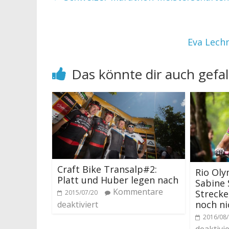
Eva Lechn
Das könnte dir auch gefal
Craft Bike Transalp#2:
Rio Oly
Platt und Huber legen nach
Sabine 
Kommentare
Strecke
2015/07/20
noch ni
deaktiviert
2016/08
deaktivie