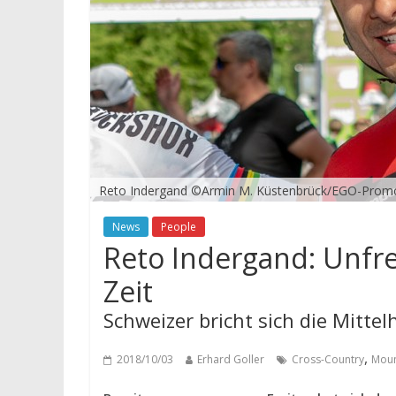
Reto Indergand ©Armin M. Küstenbrück/EGO-Prom
News
People
Reto Indergand: Unfrei
Zeit
Schweizer bricht sich die Mitte
,
2018/10/03
Erhard Goller
Cross-Country
Moun