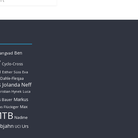
Ben
Langvad
y
Cyclo-Cross
u
Esther Süss
Eva
 Dahle-Flesjaa
Jolanda Neff
ß
ristian Hynek
Luca
Markus
s Bauer
Max
s Flückiger
MTB
Nadine
ebjahn
Urs
UCI