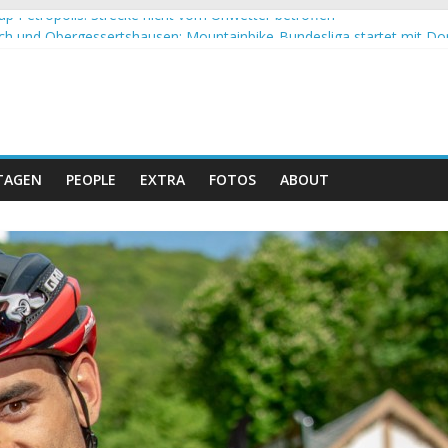
up Petropolis: Strecke nicht vom Unwetter betroffen
h und Obergessertshausen: Mountainbike-Bundesliga startet mit Do
p Massi Banyoles: Siege für Carod und Richards
t beim Andalucia Bike Race: Weltmeister Seewald führt
 Schweizer Doppelsieg beim ersten XCO-Rennen der Saison
TAGEN
PEOPLE
EXTRA
FOTOS
ABOUT