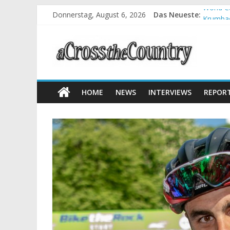
Donnerstag, August 6, 2026
Das Neueste:
World C
Krumbac
Supercu
Halbzei
Chelva:
HOME
NEWS
INTERVIEWS
REPOR