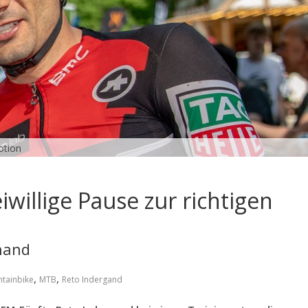
otion
willige Pause zur richtigen
lhand
,
,
tainbike
MTB
Reto Indergand