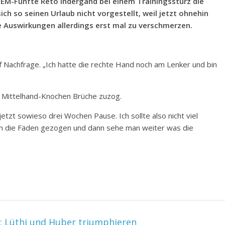
 EM-Fünfte Reto Indergand bei einem Trainingssturz die
ch so seinen Urlaub nicht vorgestellt, weil jetzt ohnehin
e Auswirkungen allerdings erst mal zu verschmerzen.
uf Nachfrage. „Ich hatte die rechte Hand noch am Lenker und bin
ei Mittelhand-Knochen Brüche zuzog.
etzt sowieso drei Wochen Pause. Ich sollte also nicht viel
en die Fäden gezogen und dann sehe man weiter was die
: Lüthi und Huber triumphieren