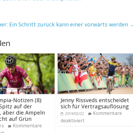
er: Ein Schritt zurück kann einer vorwärts werden
len
mpia-Notizen (8):
Jenny Rissveds entscheidet
Spitz auf der
sich für Vertragsauflösung
, aber die Ampeln
Kommentare
2018/02/22
cht auf Grün
deaktiviert
Kommentare
/18
rt