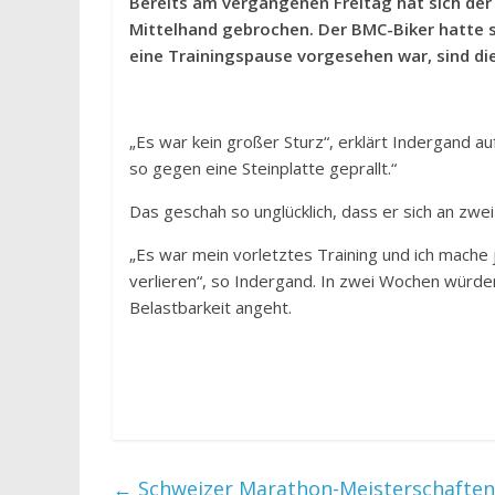
Bereits am vergangenen Freitag hat sich der
Mittelhand gebrochen. Der BMC-Biker hatte si
eine Trainingspause vorgesehen war, sind di
„Es war kein großer Sturz“, erklärt Indergand a
so gegen eine Steinplatte geprallt.“
Das geschah so unglücklich, dass er sich an zw
„Es war mein vorletztes Training und ich mache j
verlieren“, so Indergand. In zwei Wochen würd
Belastbarkeit angeht.
←
Schweizer Marathon-Meisterschaften