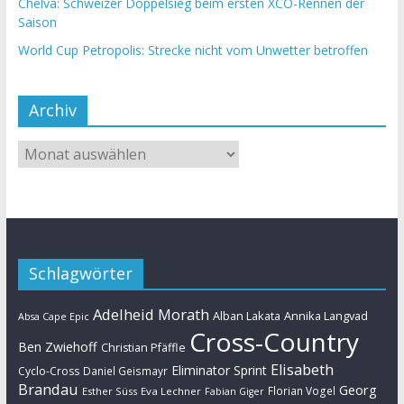
Chelva: Schweizer Doppelsieg beim ersten XCO-Rennen der
Saison
World Cup Petropolis: Strecke nicht vom Unwetter betroffen
Archiv
Schlagwörter
Adelheid Morath
Alban Lakata
Annika Langvad
Absa Cape Epic
Cross-Country
Ben Zwiehoff
Christian Pfäffle
Elisabeth
Eliminator Sprint
Cyclo-Cross
Daniel Geismayr
Brandau
Georg
Florian Vogel
Esther Süss
Eva Lechner
Fabian Giger