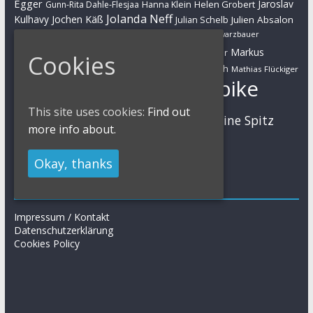
Egger
Jaroslav
Helen Grobert
Gunn-Rita Dahle-Flesjaa
Hanna Klein
Jolanda Neff
Kulhavy
Jochen Käß
Julien Absalon
Julian Schelb
Karl Platt
Kathrin Stirnemann
Kristian Hynek
Luca Schwarzbauer
Marathon
Manuel Fumic
Markus
Markus Bauer
Cookies
Markus Schulte-Lünzum
Kaufmann
Martin Gluth
Mathias Flückiger
Mountainbike
Moritz Milatz
Max Brandl
MTB
This site uses cookies:
Find out
Sabine Spitz
Nino Schurter
Nadine Rieder
more info about.
Simon Stiebjahn
Urs Huber
UCI
Okay, thanks
Impressum
Impressum / Kontakt
Datenschutzerklärung
Cookies Policy