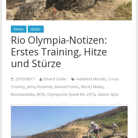
News
slider
Rio Olympia-Notizen:
Erstes Training, Hitze
und Stürze
,
2016/08/17
Erhard Goller
Adelheid Morath
Cross-
,
,
,
,
Country
Jenny Rissveds
Manuel Fumic
Moritz Milatz
,
,
,
Mountainbike
MTB
Olympische Spiele Rio 2016
Sabine Spitz