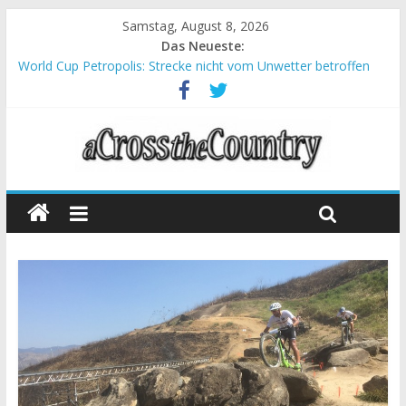
Samstag, August 8, 2026
Das Neueste:
World Cup Petropolis: Strecke nicht vom Unwetter betroffen
Krumbach und Obergessertshausen: Mountainbike-Bundesliga
startet mit Doppelevent
Supercup Massi Banyoles: Siege für Carod und Richards
Halbzeit beim Andalucia Bike Race: Weltmeister Seewald führt
Chelva: Schweizer Doppelsieg beim ersten XCO-Rennen der
Saison