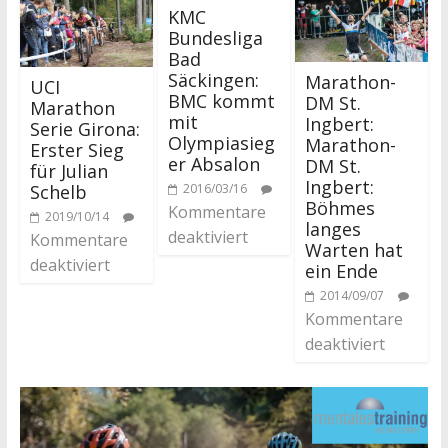
KMC
Bundesliga
Bad
Säckingen:
Marathon-
UCI
BMC kommt
DM St.
Marathon
mit
Ingbert:
Serie Girona:
Olympiasieg
Marathon-
Erster Sieg
er Absalon
DM St.
für Julian
Ingbert:
Schelb
2016/03/16
Böhmes
Kommentare
2019/10/14
langes
deaktiviert
Kommentare
Warten hat
deaktiviert
ein Ende
2014/09/07
Kommentare
deaktiviert