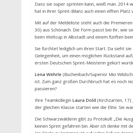
Dass sie super sprinten kann, weiß man. 2014 wa
hat in ihrer Sprint-Bilanz auch einen elften Pla
Mit auf der Meldeliste steht auch die Premieren
30) aus Schönaich. Die Form passt bei ihr, wie s
beim Weltcup in Albstadt und einem fünften beim
Sie fürchtet lediglich um ihren Start. Da sieht s
Gelegenheit, um einen möglichen Rückstand aufzu
ersten Deutschen Sprint-Meisterin gekürt wurd
Lena Wehrle
(Buchenbach/Superior Mio Wildschön
ist. Zum ganz großen Durchbruch hat es noch nic
passieren?
Ihre Teamkollegin
Laura Dold
(Kirchzarten, 17)
der gleichen Klasse starten wie die Elite. Sie w
Die Schwarzwälderin gibt zu Protokoll: „Die Aus
keinen Sprint gefahren bin. Aber ich denke mit d
Ins Finale zu kommen ist auf jeden Fall ein Anspo