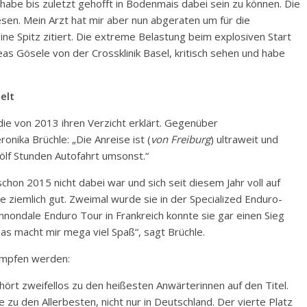
h habe bis zuletzt gehofft in Bodenmais dabei sein zu können. Die
en. Mein Arzt hat mir aber nun abgeraten um für die
bine Spitz zitiert. Die extreme Belastung beim explosiven Start
as Gösele von der Crossklinik Basel, kritisch sehen und habe
elt
die von 2013 ihren Verzicht erklärt. Gegenüber
nika Brüchle: „Die Anreise ist (
von Freiburg
) ultraweit und
ölf Stunden Autofahrt umsonst.“
chon 2015 nicht dabei war und sich seit diesem Jahr voll auf
le ziemlich gut. Zweimal wurde sie in der Specialized Enduro-
annondale Enduro Tour in Frankreich konnte sie gar einen Sieg
as macht mir mega viel Spaß“, sagt Brüchle.
ämpfen werden:
ört zweifellos zu den heißesten Anwärterinnen auf den Titel.
ie zu den Allerbesten, nicht nur in Deutschland. Der vierte Platz