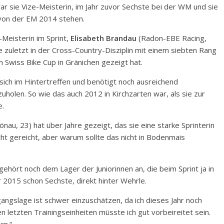
r sie Vize-Meisterin, im Jahr zuvor Sechste bei der WM und sie
tz von der EM 2014 stehen.
-Meisterin im Sprint,
Elisabeth Brandau
(Radon-EBE Racing,
ie zuletzt in der Cross-Country-Disziplin mit einem siebten Rang
 Swiss Bike Cup in Gränichen gezeigt hat.
ie sich im Hintertreffen und benötigt noch ausreichend
holen. So wie das auch 2012 in Kirchzarten war, als sie zur
e.
au, 23) hat über Jahre gezeigt, das sie eine starke Sprinterin
ht gereicht, aber warum sollte das nicht in Bodenmais
 gehört noch dem Lager der Juniorinnen an, die beim Sprint ja in
ar 2015 schon Sechste, direkt hinter Wehrle.
gangslage ist schwer einzuschätzen, da ich dieses Jahr noch
en letzten Trainingseinheiten müsste ich gut vorbeireitet sein.
rn.“