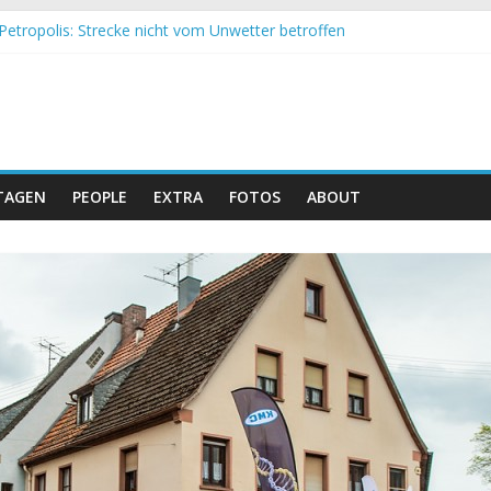
Petropolis: Strecke nicht vom Unwetter betroffen
nd Obergessertshausen: Mountainbike-Bundesliga startet mit Doppe
assi Banyoles: Siege für Carod und Richards
eim Andalucia Bike Race: Weltmeister Seewald führt
hweizer Doppelsieg beim ersten XCO-Rennen der Saison
TAGEN
PEOPLE
EXTRA
FOTOS
ABOUT