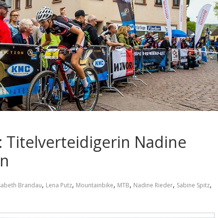
Titelverteidigerin Nadine
in
,
,
,
,
,
,
isabeth Brandau
Lena Putz
Mountainbike
MTB
Nadine Rieder
Sabine Spitz