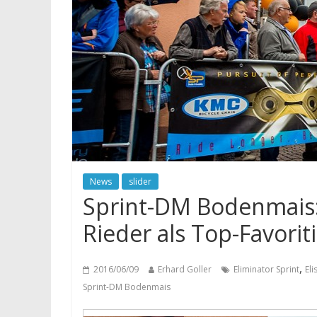
News
slider
Sprint-DM Bodenmais: 
Rieder als Top-Favorit
,
2016/06/09
Erhard Goller
Eliminator Sprint
El
Sprint-DM Bodenmais