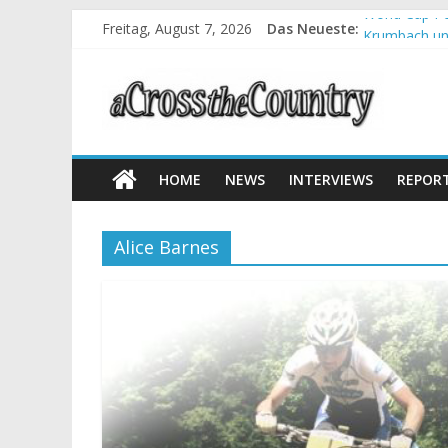
World Cup Pe
Freitag, August 7, 2026
Das Neueste:
Krumbach und
Supercup Mas
Halbzeit bei
Chelva: Schw
HOME
NEWS
INTERVIEWS
REPOR
Alice Barnes