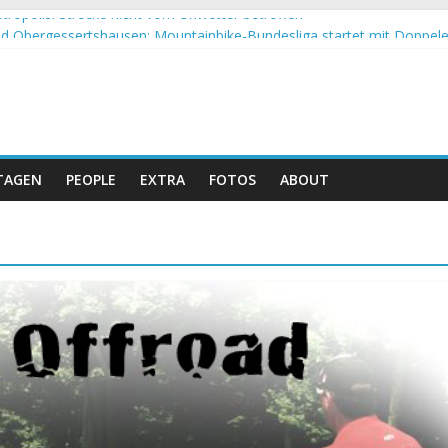
tropolis: Strecke nicht vom Unwetter betroffen
 Obergessertshausen: Mountainbike-Bundesliga startet mit Doppel
si Banyoles: Siege für Carod und Richards
m Andalucia Bike Race: Weltmeister Seewald führt
eizer Doppelsieg beim ersten XCO-Rennen der Saison
TAGEN
PEOPLE
EXTRA
FOTOS
ABOUT