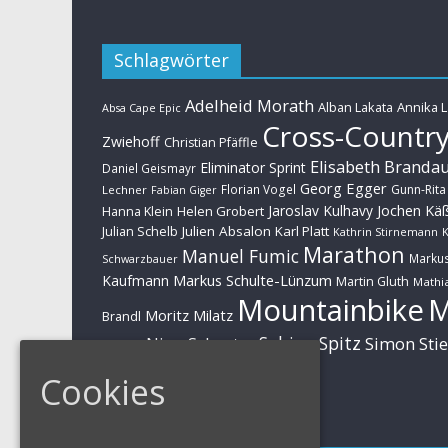
Schlagwörter
Adelheid Morath
Alban Lakata
Annika 
Absa Cape Epic
Cross-Countr
Zwiehoff
Christian Pfäffle
Elisabeth Branda
Eliminator Sprint
Daniel Geismayr
Georg Egger
Florian Vogel
Gunn-Rita
Lechner
Fabian Giger
Jaroslav Kulhavy
Jochen Kä
Helen Grobert
Hanna Klein
Julien Absalon
Karl Platt
Julian Schelb
Kathrin Stirnemann
K
Marathon
Manuel Fumic
Marku
Schwarzbauer
Markus Schulte-Lünzum
Kaufmann
Martin Gluth
Mathia
Mountainbike
Moritz Milatz
Brandl
Sabine Spitz
Nino Schurter
Simon Sti
Rieder
Huber
Cookies
Impressum