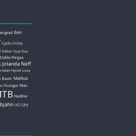
Ben
Langvad
y
Cyclo-Cross
u
Esther Süss
Eva
 Dahle-Flesjaa
Jolanda Neff
ß
ristian Hynek
Luca
Markus
s Bauer
Max
s Flückiger
MTB
Nadine
ebjahn
Urs
UCI