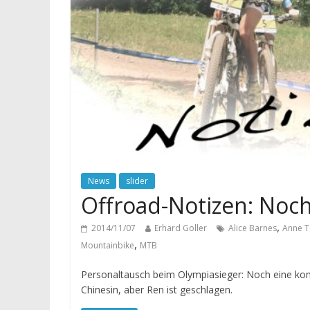
News
slider
Offroad-Notizen: Noc
,
2014/11/07
Erhard Goller
Alice Barnes
Anne T
,
Mountainbike
MTB
Personaltausch beim Olympiasieger: Noch eine komm
Chinesin, aber Ren ist geschlagen.