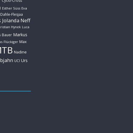
Cyclo-Cross
u
Esther Süss
Eva
 Dahle-Flesjaa
Jolanda Neff
ß
ristian Hynek
Luca
Markus
s Bauer
Max
s Flückiger
MTB
Nadine
ebjahn
Urs
UCI