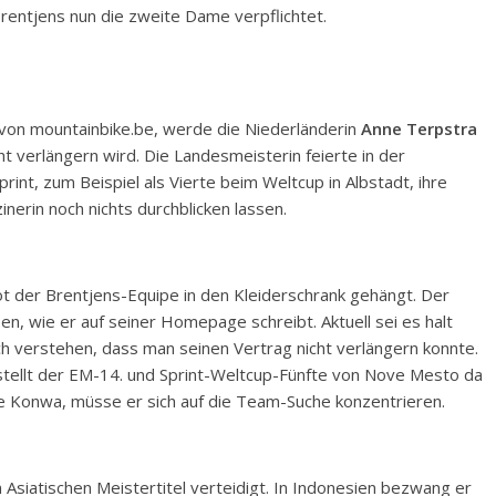
entjens nun die zweite Dame verpflichtet.
 von mountainbike.be, werde die Niederländerin
Anne Terpstra
ht verlängern wird. Die Landesmeisterin feierte in der
rint, zum Beispiel als Vierte beim Weltcup in Albstadt, ihre
inerin noch nichts durchblicken lassen.
t der Brentjens-Equipe in den Kleiderschrank gehängt. Der
en, wie er auf seiner Homepage schreibt. Aktuell sei es halt
ch verstehen, dass man seinen Vertrag nicht verlängern konnte.
stellt der EM-14. und Sprint-Weltcup-Fünfte von Nove Mesto da
ete Konwa, müsse er sich auf die Team-Suche konzentrieren.
 Asiatischen Meistertitel verteidigt. In Indonesien bezwang er