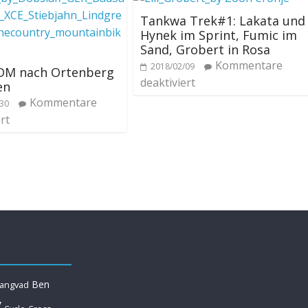
Tankwa Trek#1: Lakata und
Hynek im Sprint, Fumic im
Sand, Grobert in Rosa
Kommentare
2018/02/09
-DM nach Ortenberg
deaktiviert
en
Kommentare
/30
rt
Ben
Langvad
y