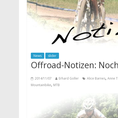
News
slider
Offroad-Notizen: Noc
,
2014/11/07
Erhard Goller
Alice Barnes
Anne T
,
Mountainbike
MTB