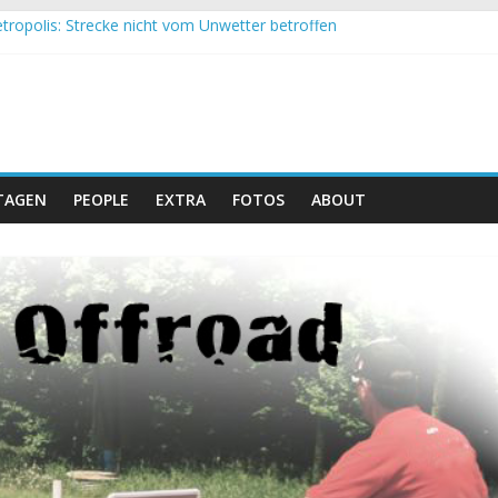
tropolis: Strecke nicht vom Unwetter betroffen
 Obergessertshausen: Mountainbike-Bundesliga startet mit Doppel
si Banyoles: Siege für Carod und Richards
m Andalucia Bike Race: Weltmeister Seewald führt
eizer Doppelsieg beim ersten XCO-Rennen der Saison
TAGEN
PEOPLE
EXTRA
FOTOS
ABOUT