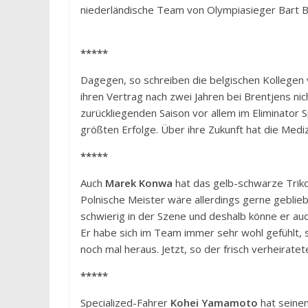
niederländische Team von Olympiasieger Bart Br
*****
Dagegen, so schreiben die belgischen Kollegen
ihren Vertrag nach zwei Jahren bei Brentjens nic
zurückliegenden Saison vor allem im Eliminator Sp
größten Erfolge. Über ihre Zukunft hat die Mediz
*****
Auch
Marek Konwa
hat das gelb-schwarze Triko
Polnische Meister wäre allerdings gerne geblieb
schwierig in der Szene und deshalb könne er au
Er habe sich im Team immer sehr wohl gefühlt, 
noch mal heraus. Jetzt, so der frisch verheirat
*****
Specialized-Fahrer
Kohei Yamamoto
hat seinen