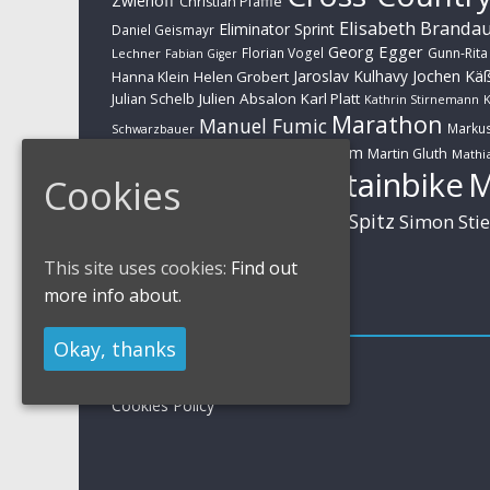
Zwiehoff
Christian Pfäffle
Elisabeth Branda
Eliminator Sprint
Daniel Geismayr
Georg Egger
Florian Vogel
Gunn-Rita
Lechner
Fabian Giger
Jaroslav Kulhavy
Jochen Kä
Helen Grobert
Hanna Klein
Julien Absalon
Karl Platt
Julian Schelb
Kathrin Stirnemann
K
Marathon
Manuel Fumic
Marku
Schwarzbauer
Markus Schulte-Lünzum
Kaufmann
Martin Gluth
Mathia
Mountainbike
Cookies
Moritz Milatz
Brandl
Sabine Spitz
Nino Schurter
Simon Sti
Rieder
Huber
This site uses cookies:
Find out
more info about.
Impressum
Okay, thanks
Impressum / Kontakt
Datenschutzerklärung
Cookies Policy