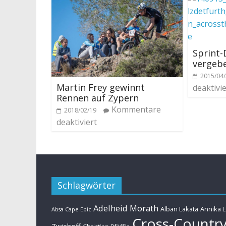
Sprint
vergeb
2015/04
Martin Frey gewinnt
deaktivie
Rennen auf Zypern
Kommentare
2018/02/19
deaktiviert
Schlagwörter
Adelheid Morath
Alban Lakata
Annika 
Absa Cape Epic
Cross-Countr