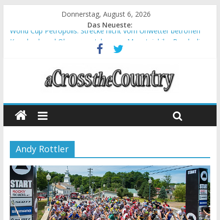
Donnerstag, August 6, 2026
Das Neueste:
World Cup Petropolis: Strecke nicht vom Unwetter betroffen
Krumbach und Obergessertshausen: Mountainbike-Bundesliga
startet mit Doppelevent
Supercup Massi Banyoles: Siege für Carod und Richards
Halbzeit beim Andalucia Bike Race: Weltmeister Seewald führt
Chelva: Schweizer Doppelsieg beim ersten XCO-Rennen der
Saison
Andy Rottler