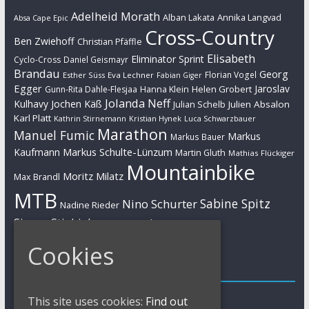
Adelheid Morath
Alban Lakata
Annika Langvad
Absa Cape Epic
Cross-Country
Ben Zwiehoff
Christian Pfäffle
Elisabeth
Eliminator Sprint
Cyclo-Cross
Daniel Geismayr
Brandau
Georg
Florian Vogel
Esther Süss
Eva Lechner
Fabian Giger
Egger
Jaroslav
Helen Grobert
Gunn-Rita Dahle-Flesjaa
Hanna Klein
Jolanda Neff
Kulhavy
Jochen Käß
Julien Absalon
Julian Schelb
Karl Platt
Kathrin Stirnemann
Kristian Hynek
Luca Schwarzbauer
Marathon
Manuel Fumic
Markus
Markus Bauer
Markus Schulte-Lünzum
Kaufmann
Martin Gluth
Mathias Flückiger
Mountainbike
Moritz Milatz
Max Brandl
MTB
Sabine Spitz
Nino Schurter
Nadine Rieder
Simon Stiebjahn
Urs Huber
UCI
Cookies
Impressum
Impressum / Kontakt
This site uses cookies:
Find out