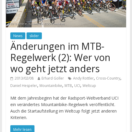
News
slider
Änderungen im MTB-
Regelwerk (2): Wer von
wo geht jetzt anders
,
,
2013/02/08
Erhard Goller
Andy Rottler
Cross-Country
,
,
,
,
Daniel Hespeler
Mountainbike
MTB
UCI
Weltcup
Mit dem Jahresbeginn hat der Radsport-Weltverband UCI
ein verändertes Mountainbike-Regelwerk veröffentlicht.
Auch die Startaufstellung im Weltcup folgt jetzt anderen
Kriterien.
Mehr lesen