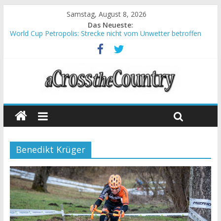
Samstag, August 8, 2026
Das Neueste:
World Cup Petropolis: Strecke nicht vom Unwetter betroffen
Krumbach und Obergessertshausen: Mountainbike-Bundesliga
startet mit Doppelevent
Supercup Massi Banyoles: Siege für Carod und Richards
Halbzeit beim Andalucia Bike Race: Weltmeister Seewald führt
Chelva: Schweizer Doppelsieg beim ersten XCO-Rennen der
Saison
Benedikt Krüger