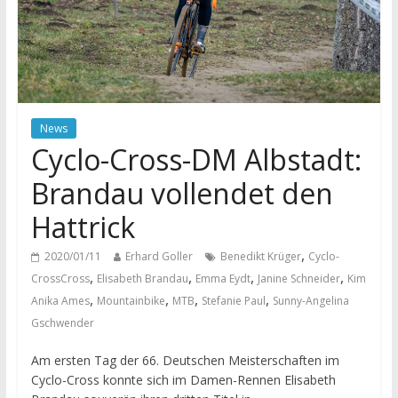
News
Cyclo-Cross-DM Albstadt:
Brandau vollendet den
Hattrick
,
2020/01/11
Erhard Goller
Benedikt Krüger
Cyclo-
,
,
,
,
CrossCross
Elisabeth Brandau
Emma Eydt
Janine Schneider
Kim
,
,
,
,
Anika Ames
Mountainbike
MTB
Stefanie Paul
Sunny-Angelina
Gschwender
Am ersten Tag der 66. Deutschen Meisterschaften im
Cyclo-Cross konnte sich im Damen-Rennen Elisabeth