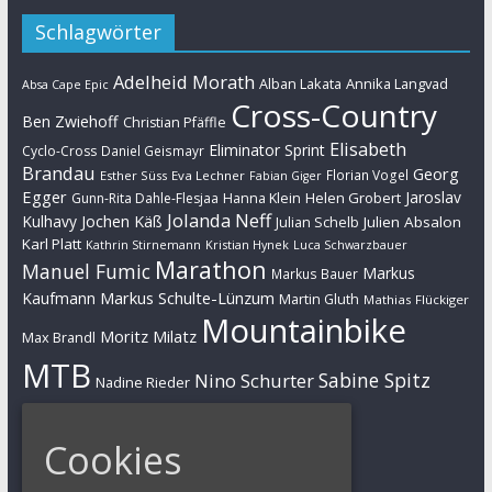
Schlagwörter
Adelheid Morath
Alban Lakata
Annika Langvad
Absa Cape Epic
Cross-Country
Ben Zwiehoff
Christian Pfäffle
Elisabeth
Eliminator Sprint
Cyclo-Cross
Daniel Geismayr
Brandau
Georg
Florian Vogel
Esther Süss
Eva Lechner
Fabian Giger
Egger
Jaroslav
Helen Grobert
Gunn-Rita Dahle-Flesjaa
Hanna Klein
Jolanda Neff
Kulhavy
Jochen Käß
Julien Absalon
Julian Schelb
Karl Platt
Kathrin Stirnemann
Kristian Hynek
Luca Schwarzbauer
Marathon
Manuel Fumic
Markus
Markus Bauer
Markus Schulte-Lünzum
Kaufmann
Martin Gluth
Mathias Flückiger
Mountainbike
Moritz Milatz
Max Brandl
MTB
Sabine Spitz
Nino Schurter
Nadine Rieder
Simon Stiebjahn
Urs Huber
UCI
Cookies
Impressum