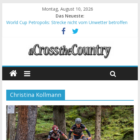
Montag, August 10, 2026
Das Neueste:
World Cup Petropolis: Strecke nicht vom Unwetter betroffen
Krumbach und Obergessertshausen: Mountainbike-Bundesliga
startet mit Doppelevent
Supercup Massi Banyoles: Siege für Carod und Richards
Halbzeit beim Andalucia Bike Race: Weltmeister Seewald führt
Chelva: Schweizer Doppelsieg beim ersten XCO-Rennen der
Saison
Christina Kollmann