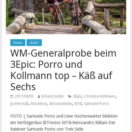
News
slider
WM-Generalprobe beim
3Epic: Porro und
Kollmann top – Käß auf
Sechs
,
,
2017/09/03
Erhard Goller
3Epic
Christina Kollmann
,
,
,
,
Jochen Käß
Marathon
Mountainbike
MTB
Samuele Porro
FOTO | Samuele Porro und Uwe Hochenwarter bildeten
ein Verfolgerduo ©Treviso MTB/Alessandro Billiani Der
Italiener Samuele Porro von Trek Selle