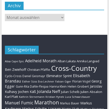
Archiv
Schlagwörter
Adelheid Morath
Alban Lakata
Annika Langvad
Absa Cape Epic
Cross-Country
Ben Zwiehoff
Christian Pfäffle
Elisabeth
Eliminator Sprint
Cyclo-Cross
Daniel Geismayr
Brandau
Georg
Florian Vogel
Esther Süss
Eva Lechner
Fabian Giger
Egger
Jaroslav
Helen Grobert
Gunn-Rita Dahle-Flesjaa
Hanna Klein
Jolanda Neff
Kulhavy
Jochen Käß
Julien Absalon
Julian Schelb
Karl Platt
Kathrin Stirnemann
Kristian Hynek
Luca Schwarzbauer
Marathon
Manuel Fumic
Markus
Markus Bauer
Markus Schulte-Lünzum
Kaufmann
Martin Gluth
Mathias Flückiger