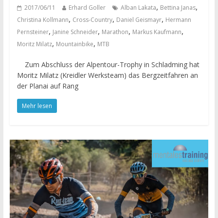
,
,
2017/06/11
Erhard Goller
Alban Lakata
Bettina Janas
,
,
,
Christina Kollmann
Cross-Country
Daniel Geismayr
Hermann
,
,
,
,
Pernsteiner
Janine Schneider
Marathon
Markus Kaufmann
,
,
Moritz Milatz
Mountainbike
MTB
Zum Abschluss der Alpentour-Trophy in Schladming hat
Moritz Milatz (Kreidler Werksteam) das Bergzeitfahren an
der Planai auf Rang
Mehr lesen