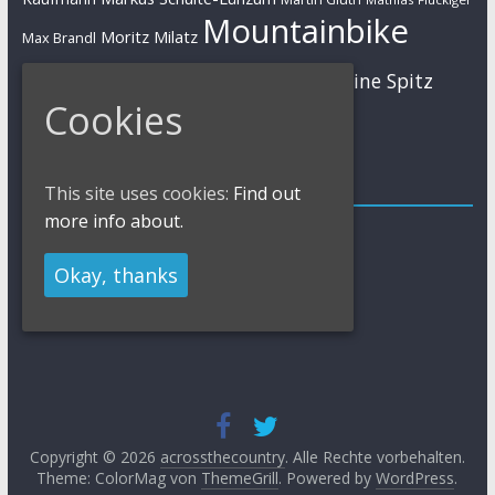
Mountainbike
Moritz Milatz
Max Brandl
MTB
Sabine Spitz
Nino Schurter
Nadine Rieder
Cookies
Simon Stiebjahn
Urs Huber
UCI
Impressum
This site uses cookies:
Find out
more info about.
Impressum / Kontakt
Datenschutzerklärung
Okay, thanks
Cookies Policy
Copyright © 2026
acrossthecountry
. Alle Rechte vorbehalten.
Theme: ColorMag von
ThemeGrill
. Powered by
WordPress
.