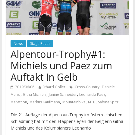
News
Stage Races
Alpentour-Trophy#1:
Michiels und Paez zum
Auftakt in Gelb
,
2019/06/06
Erhard Goller
Cross-Country
Daniele
,
,
,
,
Mensi
Githa Michiels
Janine Schneider
Leonardo Paez
,
,
,
,
Marathon
Markus Kaufmann
Mountainbike
MTB
Sabine Spitz
Die 21. Auflage der Alpentour-Trophy im österreichischen
Schladming hat mit den Etappensiegen der Belgierin Githa
Michiels und des Kolumbianers Leonardo