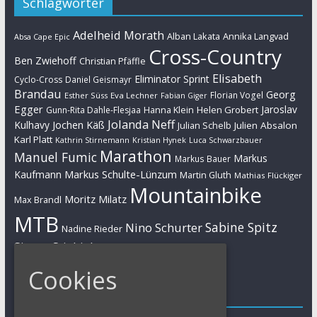
Schlagwörter
Adelheid Morath
Alban Lakata
Annika Langvad
Absa Cape Epic
Cross-Country
Ben Zwiehoff
Christian Pfäffle
Elisabeth
Eliminator Sprint
Cyclo-Cross
Daniel Geismayr
Brandau
Georg
Florian Vogel
Esther Süss
Eva Lechner
Fabian Giger
Egger
Jaroslav
Helen Grobert
Gunn-Rita Dahle-Flesjaa
Hanna Klein
Jolanda Neff
Kulhavy
Jochen Käß
Julien Absalon
Julian Schelb
Karl Platt
Kathrin Stirnemann
Kristian Hynek
Luca Schwarzbauer
Marathon
Manuel Fumic
Markus
Markus Bauer
Markus Schulte-Lünzum
Kaufmann
Martin Gluth
Mathias Flückiger
Mountainbike
Moritz Milatz
Max Brandl
MTB
Sabine Spitz
Nino Schurter
Nadine Rieder
Simon Stiebjahn
Urs Huber
UCI
Cookies
Impressum