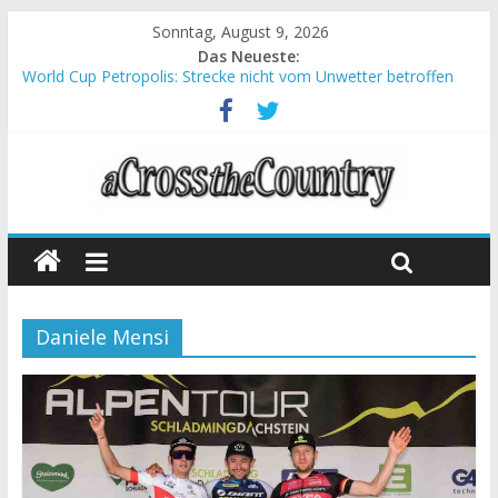
Sonntag, August 9, 2026
Das Neueste:
World Cup Petropolis: Strecke nicht vom Unwetter betroffen
Krumbach und Obergessertshausen: Mountainbike-Bundesliga
startet mit Doppelevent
Supercup Massi Banyoles: Siege für Carod und Richards
Halbzeit beim Andalucia Bike Race: Weltmeister Seewald führt
Chelva: Schweizer Doppelsieg beim ersten XCO-Rennen der
Saison
Daniele Mensi