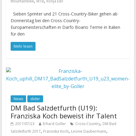
,
,
Mountainbike
MTB
Ronja Eibl
Sieben Sprinter und 21 Cross-Country-Biker gehen ab
Donnerstag bei den Cross-Country-
Europameisterschaften in Darfo Boario Terme in Italien
für den
Mehr lesen
News
slider
DM Bad Salzdetfurth (U19):
Franziska Koch beweist ihr Talent
,
2017/07/23
Erhard Goller
Cross-Country
DM Bad
,
,
,
Salzdetfurth 2017
Franziska Koch
Leonie Daubermann