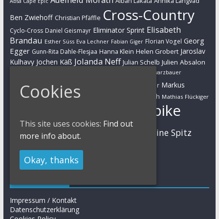
Alban Lakata
Annika Langvad
Absa Cape Epic
Cross-Country
Ben Zwiehoff
Christian Pfäffle
Elisabeth
Eliminator Sprint
Cyclo-Cross
Daniel Geismayr
Brandau
Georg
Florian Vogel
Esther Süss
Eva Lechner
Fabian Giger
Egger
Jaroslav
Helen Grobert
Gunn-Rita Dahle-Flesjaa
Hanna Klein
Jolanda Neff
Kulhavy
Jochen Käß
Julien Absalon
Julian Schelb
Karl Platt
Kathrin Stirnemann
Kristian Hynek
Luca Schwarzbauer
Marathon
Manuel Fumic
Markus
Cookies
Markus Bauer
Markus Schulte-Lünzum
Kaufmann
Martin Gluth
Mathias Flückiger
Mountainbike
Moritz Milatz
Max Brandl
This site uses cookies:
Find out
MTB
Sabine Spitz
Nino Schurter
Nadine Rieder
more info about.
Simon Stiebjahn
Urs Huber
UCI
Okay, thanks
Impressum
Impressum / Kontakt
Datenschutzerklärung
Cookies Policy