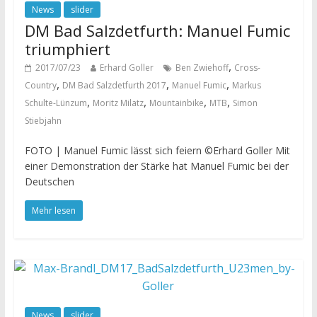
News
slider
DM Bad Salzdetfurth: Manuel Fumic
triumphiert
,
2017/07/23
Erhard Goller
Ben Zwiehoff
Cross-
,
,
,
Country
DM Bad Salzdetfurth 2017
Manuel Fumic
Markus
,
,
,
,
Schulte-Lünzum
Moritz Milatz
Mountainbike
MTB
Simon
Stiebjahn
FOTO | Manuel Fumic lässt sich feiern ©Erhard Goller Mit
einer Demonstration der Stärke hat Manuel Fumic bei der
Deutschen
Mehr lesen
News
slider