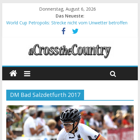
Donnerstag, August 6, 2026
Das Neueste:
World Cup Petropolis: Strecke nicht vom Unwetter betroffen
Krumbach und Obergessertshausen: Mountainbike-Bundesliga
startet mit Doppelevent
Supercup Massi Banyoles: Siege für Carod und Richards
Halbzeit beim Andalucia Bike Race: Weltmeister Seewald führt
Chelva: Schweizer Doppelsieg beim ersten XCO-Rennen der
Saison
DM Bad Salzdetfurth 2017