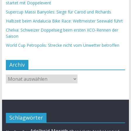
startet mit Doppelevent
Supercup Massi Banyoles: Siege für Carod und Richards
Halbzeit beim Andalucia Bike Race: Weltmeister Seewald führt
Chelva: Schweizer Doppelsieg beim ersten XCO-Rennen der
Saison
World Cup Petropolis: Strecke nicht vom Unwetter betroffen
Archiv
Schlagwörter
Adelheid Morath