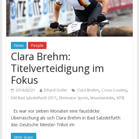
News
People
Clara Brehm:
Titelverteidigung im
Fokus
,
,
2018/02/21
Erhard Goller
Clara Brehm
Cross-Country
,
,
,
DM Bad Salzdetfurth 2017
Eliminator Sprint
Mountainbike
MTB
Es war vor sieben Monaten eine faustdicke
Überraschung als sich Clara Brehm in Bad Salzdetfurth
das Deutsche Meister-Trikot im
Mehr lesen