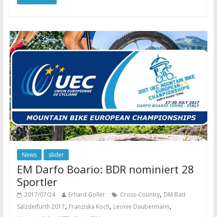
News
slider
EM Darfo Boario: BDR nominiert 28
Sportler
,
2017/07/24
Erhard Goller
Cross-Country
DM Bad
,
,
,
Salzdetfurth 2017
Franziska Koch
Leonie Daubermann