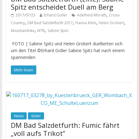
Spitz entscheidet Duell am Berg
,
2017/07/23
Erhard Goller
Adelheid Morath
Cross-
,
,
,
,
Country
DM Bad Salzdetfurth 2017
Hanna Klein
Helen Grobert
,
,
Mountainbike
MTB
Sabine Spitz
FOTO | Sabine Spitz und Helen Grobert duellierten sich
um den Titel ©Erhard Goller Sabine Spitz hat nach einem
spannenden
Mehr lesen
News
slider
DM Bad Salzdetfurth: Fumic fährt
„voll aufs Trikot“