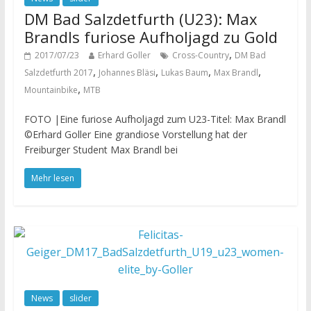
DM Bad Salzdetfurth (U23): Max
Brandls furiose Aufholjagd zu Gold
,
2017/07/23
Erhard Goller
Cross-Country
DM Bad
,
,
,
,
Salzdetfurth 2017
Johannes Bläsi
Lukas Baum
Max Brandl
,
Mountainbike
MTB
FOTO |Eine furiose Aufholjagd zum U23-Titel: Max Brandl
©Erhard Goller Eine grandiose Vorstellung hat der
Freiburger Student Max Brandl bei
Mehr lesen
News
slider