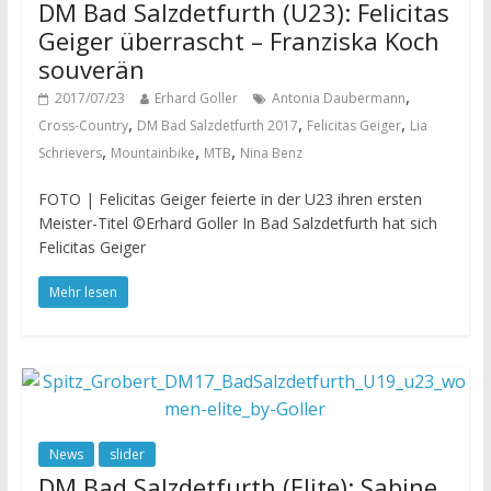
DM Bad Salzdetfurth (U23): Felicitas
Geiger überrascht – Franziska Koch
souverän
,
2017/07/23
Erhard Goller
Antonia Daubermann
,
,
,
Cross-Country
DM Bad Salzdetfurth 2017
Felicitas Geiger
Lia
,
,
,
Schrievers
Mountainbike
MTB
Nina Benz
FOTO | Felicitas Geiger feierte in der U23 ihren ersten
Meister-Titel ©Erhard Goller In Bad Salzdetfurth hat sich
Felicitas Geiger
Mehr lesen
News
slider
DM Bad Salzdetfurth (Elite): Sabine