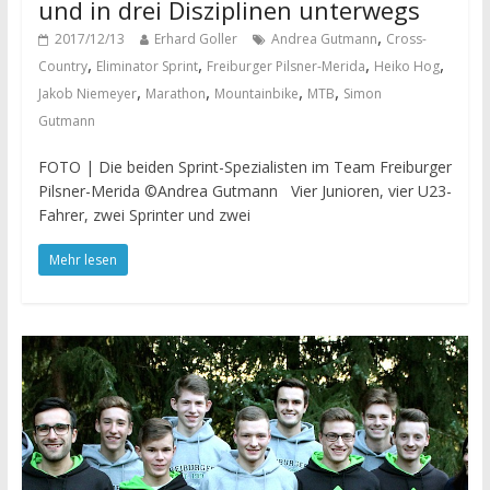
und in drei Disziplinen unterwegs
,
2017/12/13
Erhard Goller
Andrea Gutmann
Cross-
,
,
,
,
Country
Eliminator Sprint
Freiburger Pilsner-Merida
Heiko Hog
,
,
,
,
Jakob Niemeyer
Marathon
Mountainbike
MTB
Simon
Gutmann
FOTO | Die beiden Sprint-Spezialisten im Team Freiburger
Pilsner-Merida ©Andrea Gutmann Vier Junioren, vier U23-
Fahrer, zwei Sprinter und zwei
Mehr lesen