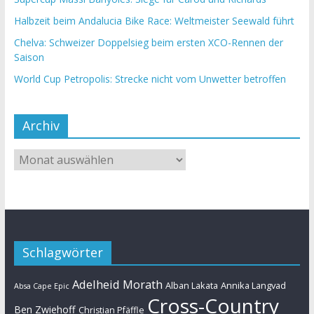
Halbzeit beim Andalucia Bike Race: Weltmeister Seewald führt
Chelva: Schweizer Doppelsieg beim ersten XCO-Rennen der
Saison
World Cup Petropolis: Strecke nicht vom Unwetter betroffen
Archiv
Schlagwörter
Adelheid Morath
Alban Lakata
Annika Langvad
Absa Cape Epic
Cross-Country
Ben Zwiehoff
Christian Pfäffle