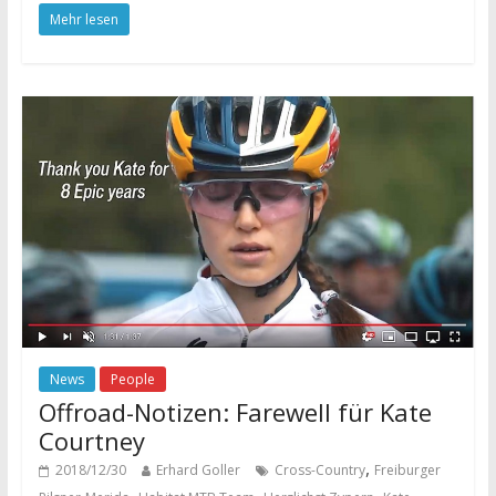
Mehr lesen
News
People
Offroad-Notizen: Farewell für Kate
Courtney
,
2018/12/30
Erhard Goller
Cross-Country
Freiburger