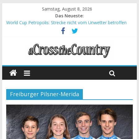
Samstag, August 8, 2026
Das Neueste:
World Cup Petropolis: Strecke nicht vom Unwetter betroffen
Krumbach und Obergessertshausen: Mountainbike-Bundesliga
startet mit Doppelevent
Supercup Massi Banyoles: Siege für Carod und Richards
Halbzeit beim Andalucia Bike Race: Weltmeister Seewald führt
Chelva: Schweizer Doppelsieg beim ersten XCO-Rennen der
Saison
Freiburger Pilsner-Merida