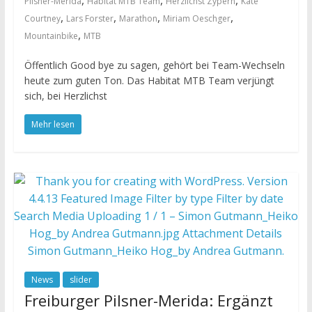
,
,
,
Pilsner-Merida
Habitat MTB Team
Herzlichst Zypern
Kate
,
,
,
,
Courtney
Lars Forster
Marathon
Miriam Oeschger
,
Mountainbike
MTB
Öffentlich Good bye zu sagen, gehört bei Team-Wechseln
heute zum guten Ton. Das Habitat MTB Team verjüngt
sich, bei Herzlichst
Mehr lesen
News
slider
Freiburger Pilsner-Merida: Ergänzt