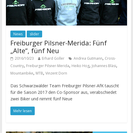
News
slider
Freiburger Pilsner-Merida: Fünf
„Alte“, fünf Neu
,
2016/10/23
Erhard Goller
Andrea Gutmann
Cross-
,
,
,
,
Country
Freiburger Pilsner-Merida
Heiko Hog
Johannes Bläsi
,
,
Mountainbike
MTB
Vinzent Dorn
Das Schwarzwälder Team Freiburger Pilsner-AfK tauscht
für die Saison 2017 den Co-Sponsor aus, verabschiedet
zwei Biker und nimmt fünf Neue
Mehr lesen