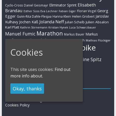
Elisabeth
Eliminator Sprint
Cyclo-Cross
Daniel Geismayr
Brandau
Georg
Florian Vogel
Esther Süss
Eva Lechner
Fabian Giger
Egger
Jaroslav
Helen Grobert
Gunn-Rita Dahle-Flesjaa
Hanna Klein
Jolanda Neff
Kulhavy
Jochen Käß
Julien Absalon
Julian Schelb
Karl Platt
Kathrin Stirnemann
Kristian Hynek
Luca Schwarzbauer
Marathon
Manuel Fumic
Markus
Markus Bauer
Markus Schulte-Lünzum
Kaufmann
Martin Gluth
Mathias Flückiger
Mountainbike
Cookies
Moritz Milatz
Max Brandl
MTB
Sabine Spitz
Nino Schurter
Nadine Rieder
Simon Stiebjahn
Urs Huber
UCI
This site uses cookies:
Find out
more info about.
Impressum
Okay, thanks
Impressum / Kontakt
Datenschutzerklärung
Cookies Policy