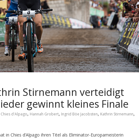
thrin Stirnemann verteidigt
Rieder gewinnt kleines Finale
,
,
,
,
 Chies d'Alpago
Hannah Grobert
Ingrid Böe Jacobsten
Kathrin Stirnemann
at in Chies d’Alpago ihren Titel als Eliminator-Europameisterin