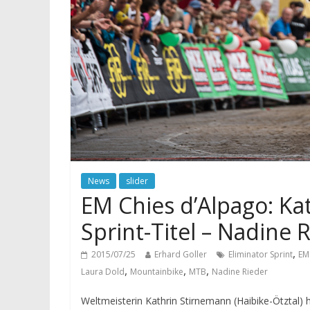
News
slider
EM Chies d’Alpago: Ka
Sprint-Titel – Nadine 
,
2015/07/25
Erhard Goller
Eliminator Sprint
EM
,
,
,
Laura Dold
Mountainbike
MTB
Nadine Rieder
Weltmeisterin Kathrin Stirnemann (Haibike-Ötztal) h