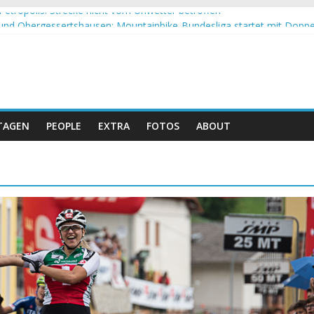
Petropolis: Strecke nicht vom Unwetter betroffen
nd Obergessertshausen: Mountainbike-Bundesliga startet mit Doppe
assi Banyoles: Siege für Carod und Richards
eim Andalucia Bike Race: Weltmeister Seewald führt
hweizer Doppelsieg beim ersten XCO-Rennen der Saison
TAGEN
PEOPLE
EXTRA
FOTOS
ABOUT