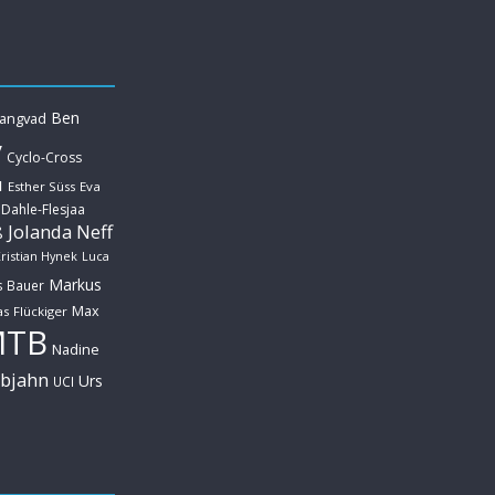
Ben
Langvad
y
Cyclo-Cross
u
Esther Süss
Eva
 Dahle-Flesjaa
Jolanda Neff
ß
ristian Hynek
Luca
Markus
s Bauer
Max
s Flückiger
MTB
Nadine
ebjahn
Urs
UCI