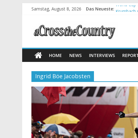
World Cup 
Samstag, August 8, 2026
Das Neueste:
Krumbach u
Supercup M
Halbzeit b
Chelva: Sc
HOME
NEWS
INTERVIEWS
REPOR
Ingrid Böe Jacobsten