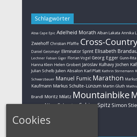
Schlagwörter
Adelheid Morath
Alban Lakata
Annika 
Absa Cape Epic
Cross-Countr
Zwiehoff
Christian Pfäffle
Elisabeth Branda
Eliminator Sprint
Daniel Geismayr
Georg Egger
Florian Vogel
Gunn-Rita
Lechner
Fabian Giger
Jaroslav Kulhavy
Jochen Kä
Helen Grobert
Hanna Klein
Julien Absalon
Karl Platt
Julian Schelb
Kathrin Stirnemann
K
Marathon
Manuel Fumic
Marku
Schwarzbauer
Markus Schulte-Lünzum
Kaufmann
Martin Gluth
Mathia
Mountainbike
Moritz Milatz
Brandl
Sabine Spitz
Nino Schurter
Simon Sti
Rieder
Huber
Cookies
Impressum