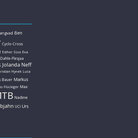
Ben
Langvad
y
Cyclo-Cross
u
Esther Süss
Eva
 Dahle-Flesjaa
Jolanda Neff
ß
ristian Hynek
Luca
Markus
s Bauer
Max
s Flückiger
MTB
Nadine
ebjahn
Urs
UCI