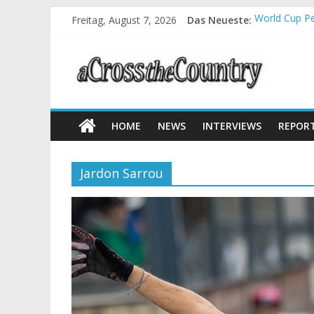
Freitag, August 7, 2026
Das Neueste:
World Cup Pe
Krumbach und
Supercup Mas
Halbzeit bei
Chelva: Schw
HOME
NEWS
INTERVIEWS
REPOR
Jardon Sarrou