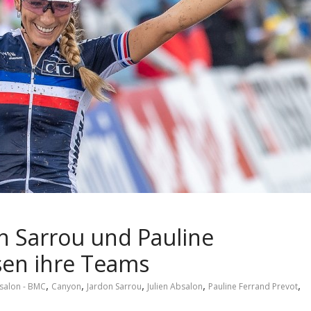
n Sarrou und Pauline
sen ihre Teams
,
,
,
,
,
salon - BMC
Canyon
Jardon Sarrou
Julien Absalon
Pauline Ferrand Prevot