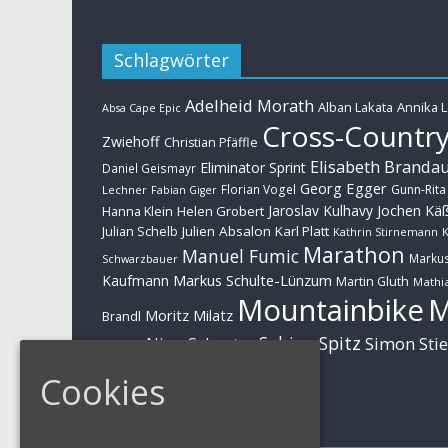
Schlagwörter
Adelheid Morath
Alban Lakata
Annika 
Absa Cape Epic
Cross-Countr
Zwiehoff
Christian Pfäffle
Elisabeth Branda
Eliminator Sprint
Daniel Geismayr
Georg Egger
Florian Vogel
Gunn-Rita
Lechner
Fabian Giger
Jaroslav Kulhavy
Jochen Kä
Helen Grobert
Hanna Klein
Julien Absalon
Karl Platt
Julian Schelb
Kathrin Stirnemann
K
Marathon
Manuel Fumic
Marku
Schwarzbauer
Markus Schulte-Lünzum
Kaufmann
Martin Gluth
Mathia
Mountainbike
Moritz Milatz
Brandl
Sabine Spitz
Nino Schurter
Simon Sti
Rieder
Huber
Cookies
Impressum