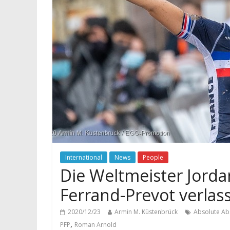
International
News
People
Die Weltmeister Jorda
Ferrand-Prevot verlas
2020/12/23
Armin M. Küstenbrück
Absolute Ab
,
PFP
Roman Arnold