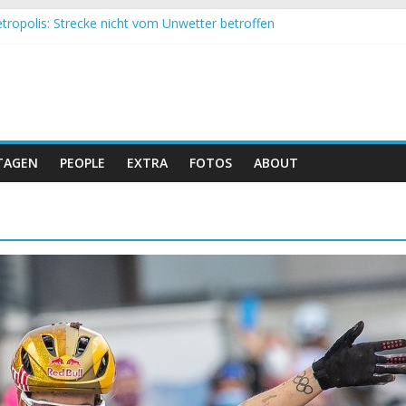
tropolis: Strecke nicht vom Unwetter betroffen
 Obergessertshausen: Mountainbike-Bundesliga startet mit Doppel
si Banyoles: Siege für Carod und Richards
m Andalucia Bike Race: Weltmeister Seewald führt
eizer Doppelsieg beim ersten XCO-Rennen der Saison
TAGEN
PEOPLE
EXTRA
FOTOS
ABOUT