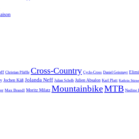
aison
Cross-Country
ff
Elimi
Christian Pfäffle
Cyclo-Cross
Daniel Geismayr
Jolanda Neff
Jochen Käß
vy
Julien Absalon
Karl Platt
Julian Schelb
Kathrin Stir
Mountainbike
MTB
Moritz Milatz
Nadine 
Max Brandl
ger