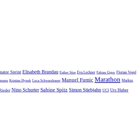
Elisabeth Brandau
nator Sprint
Florian Vogel
Esther Süss
Eva Lechner
Fabian Giger
Marathon
Manuel Fumic
nemann
Kristian Hynek
Luca Schwarzbauer
Markus
Nino Schurter
Sabine Spitz
Simon Stiebjahn
Rieder
Urs Huber
UCI