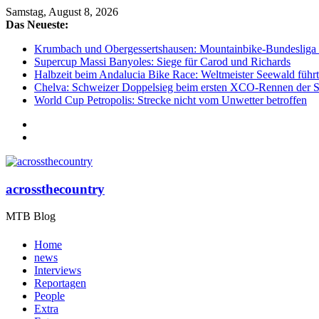
Samstag, August 8, 2026
Das Neueste:
Krumbach und Obergessertshausen: Mountainbike-Bundesliga s
Supercup Massi Banyoles: Siege für Carod und Richards
Halbzeit beim Andalucia Bike Race: Weltmeister Seewald führt
Chelva: Schweizer Doppelsieg beim ersten XCO-Rennen der S
World Cup Petropolis: Strecke nicht vom Unwetter betroffen
acrossthecountry
MTB Blog
Home
news
Interviews
Reportagen
People
Extra