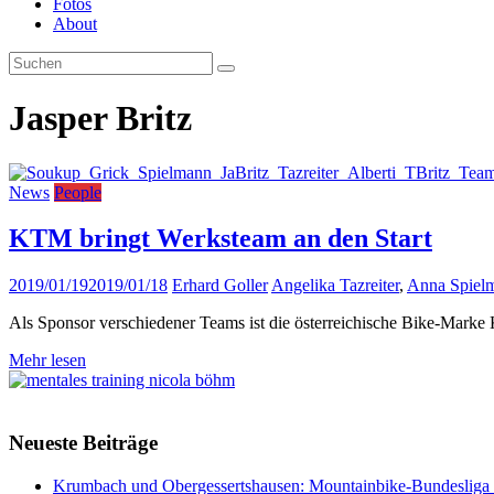
Fotos
About
Jasper Britz
News
People
KTM bringt Werksteam an den Start
2019/01/19
2019/01/18
Erhard Goller
Angelika Tazreiter
,
Anna Spiel
Als Sponsor verschiedener Teams ist die österreichische Bike-Marke
Mehr lesen
Neueste Beiträge
Krumbach und Obergessertshausen: Mountainbike-Bundesliga s