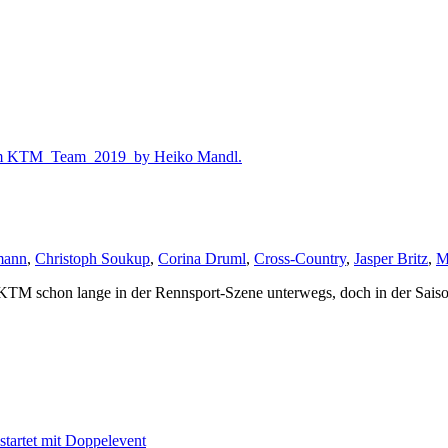
mann
,
Christoph Soukup
,
Corina Druml
,
Cross-Country
,
Jasper Britz
,
M
 KTM schon lange in der Rennsport-Szene unterwegs, doch in der Sais
tartet mit Doppelevent