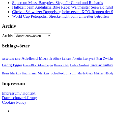
Supercup Massi Banyoles: Siege für Carod und Richards
Halbzeit beim Andalucia Bike Race: Weltmeister Seewald führt
Chelva: Schweizer Doppelsieg beim ersten XCO-Rennen der S
World Cup Petropolis: Strecke nicht vom Unwetter betroffen
Archiv
Archiv
Schlagwörter
Adelheid Morath
Ben Zwieho
Alban Lakata
Annika Langvad
Absa Cape Epic
Georg Egger
Helen Grobert
Jaroslav Kulha
Gunn-Rita Dahle-Flesjaa
Hanna Klein
Markus Schulte-Lünzum
Markus Kaufmann
Martin Gluth
Bauer
Mathias Flücki
Impressum
Impressum / Kontakt
Datenschutzerklärung
Cookies Policy