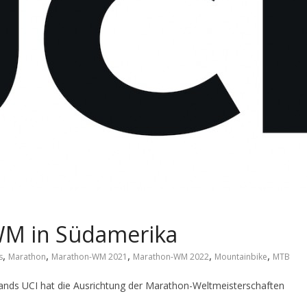
WM in Südamerika
,
,
,
,
,
s
Marathon
Marathon-WM 2021
Marathon-WM 2022
Mountainbike
MTB
ds UCI hat die Ausrichtung der Marathon-Weltmeisterschaften