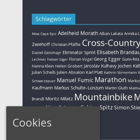
Schlagwörter
Adelheid Morath
Alban Lakata
Annika 
Absa Cape Epic
Cross-Countr
Zwiehoff
Christian Pfäffle
Elisabeth Branda
Eliminator Sprint
Daniel Geismayr
Georg Egger
Florian Vogel
Gunn-Rita
Lechner
Fabian Giger
Jaroslav Kulhavy
Jochen Kä
Helen Grobert
Hanna Klein
Julien Absalon
Karl Platt
Julian Schelb
Kathrin Stirnemann
K
Marathon
Manuel Fumic
Marku
Schwarzbauer
Markus Schulte-Lünzum
Kaufmann
Martin Gluth
Mathia
Mountainbike
Moritz Milatz
Brandl
Sabine Spitz
Nino Schurter
Simon Sti
Rieder
Huber
Cookies
Impressum