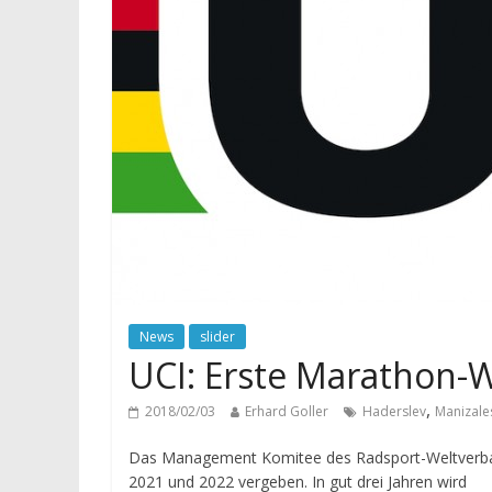
News
slider
UCI: Erste Marathon-
,
2018/02/03
Erhard Goller
Haderslev
Manizale
Das Management Komitee des Radsport-Weltverban
2021 und 2022 vergeben. In gut drei Jahren wird