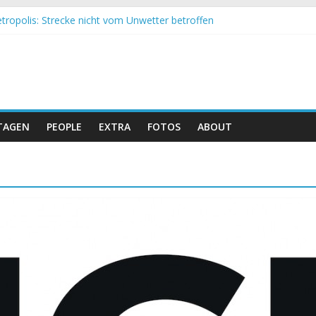
tropolis: Strecke nicht vom Unwetter betroffen
 Obergessertshausen: Mountainbike-Bundesliga startet mit Doppel
si Banyoles: Siege für Carod und Richards
m Andalucia Bike Race: Weltmeister Seewald führt
eizer Doppelsieg beim ersten XCO-Rennen der Saison
TAGEN
PEOPLE
EXTRA
FOTOS
ABOUT