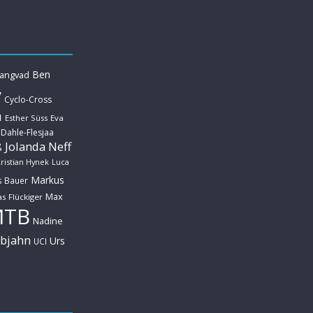
Ben
Langvad
y
Cyclo-Cross
u
Esther Süss
Eva
 Dahle-Flesjaa
Jolanda Neff
ß
ristian Hynek
Luca
Markus
s Bauer
Max
s Flückiger
MTB
Nadine
ebjahn
Urs
UCI