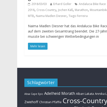
2018/03/03
Erhard Goller
Andalucia Bike Race
,
,
,
,
2018
Cross-Country
Jochen Käß
Marathon
Mountainbik
,
,
MTB
Naima Madlen Diesner
Tiago Ferreira
Naima Madlen Diesner hat das Andalucia Bike Rac
auf dem zweiten Gesamtrang beendet. Die 27-Jähr
musste bei schwierigen Wetterbedingungen in
Mehr lesen
Schlagwörter
Adelheid Morath
Alban Lakata
Annika 
Absa Cape Epic
Cross-Countr
Zwiehoff
Christian Pfäffle