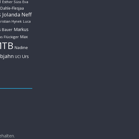
u
Esther Süss
Eva
 Dahle-Flesjaa
Jolanda Neff
ß
ristian Hynek
Luca
Markus
s Bauer
Max
s Flückiger
MTB
Nadine
ebjahn
Urs
UCI
ehalten.