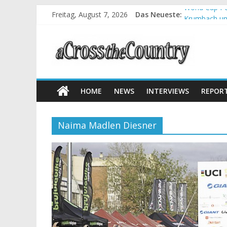
Freitag, August 7, 2026
Das Neueste:
World Cup Pe
Krumbach und
Supercup Mas
Halbzeit bei
Chelva: Schw
HOME
NEWS
INTERVIEWS
REPOR
Naima Madlen Diesner