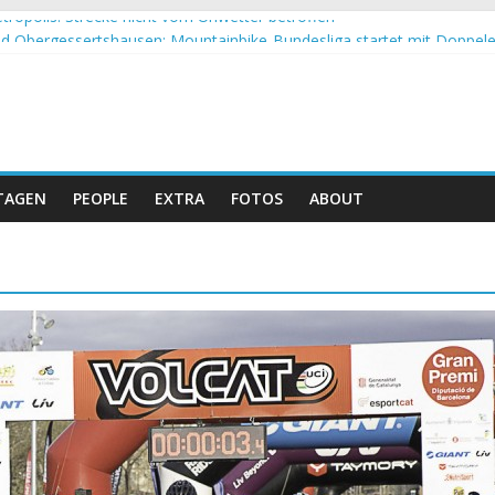
tropolis: Strecke nicht vom Unwetter betroffen
 Obergessertshausen: Mountainbike-Bundesliga startet mit Doppel
si Banyoles: Siege für Carod und Richards
m Andalucia Bike Race: Weltmeister Seewald führt
eizer Doppelsieg beim ersten XCO-Rennen der Saison
TAGEN
PEOPLE
EXTRA
FOTOS
ABOUT