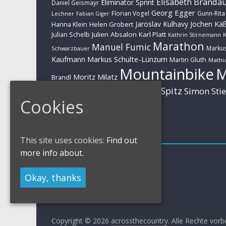
Elisabeth Branda
Eliminator Sprint
Daniel Geismayr
Georg Egger
Florian Vogel
Gunn-Rita
Lechner
Fabian Giger
Jaroslav Kulhavy
Jochen Kä
Helen Grobert
Hanna Klein
Julien Absalon
Karl Platt
Julian Schelb
Kathrin Stirnemann
K
Marathon
Manuel Fumic
Marku
Schwarzbauer
Markus Schulte-Lünzum
Kaufmann
Martin Gluth
Mathia
Mountainbike
Moritz Milatz
Brandl
Sabine Spitz
Nino Schurter
Simon Sti
Rieder
Cookies
Huber
Impressum
This site uses cookies:
Find out
more info about.
Impressum / Kontakt
Datenschutzerklärung
Cookies Policy
Okay, thanks
Copyright © 2026
acrossthecountry
. Alle Rechte vorb