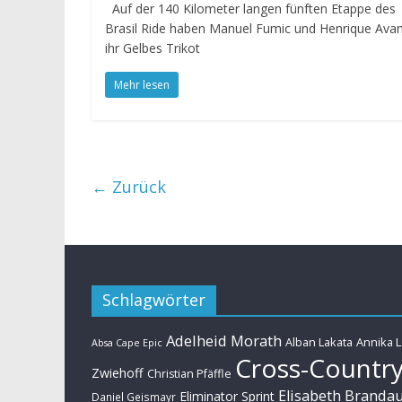
Auf der 140 Kilometer langen fünften Etappe des
Brasil Ride haben Manuel Fumic und Henrique Avan
ihr Gelbes Trikot
Mehr lesen
← Zurück
Schlagwörter
Adelheid Morath
Alban Lakata
Annika 
Absa Cape Epic
Cross-Countr
Zwiehoff
Christian Pfäffle
Elisabeth Branda
Eliminator Sprint
Daniel Geismayr