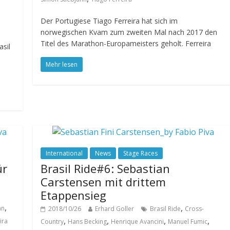
Der Portugiese Tiago Ferreira hat sich im
norwegischen Kvam zum zweiten Mal nach 2017 den
Titel des Marathon-Europameisters geholt. Ferreira
sil
Mehr lesen
International
News
Stage Races
ür
Brasil Ride#6: Sebastian
Carstensen mit drittem
Etappensieg
,
,
nn
2018/10/26
Erhard Goller
Brasil Ride
Cross-
,
,
,
,
ira
Country
Hans Becking
Henrique Avancini
Manuel Fumic