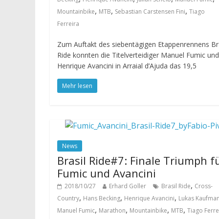
,
,
,
Mountainbike
MTB
Sebastian Carstensen Fini
Tiago
Ferreira
Zum Auftakt des siebentägigen Etappenrennens Bra
Ride konnten die Titelverteidiger Manuel Fumic und
Henrique Avancini in Arraial d’Ajuda das 19,5
Mehr lesen
News
Brasil Ride#7: Finale Triumph f
Fumic und Avancini
,
2018/10/27
Erhard Goller
Brasil Ride
Cross-
,
,
,
Country
Hans Becking
Henrique Avancini
Lukas Kaufma
,
,
,
,
Manuel Fumic
Marathon
Mountainbike
MTB
Tiago Ferre