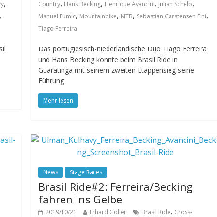
,
,
,
,
,
vy
Country
Hans Becking
Henrique Avancini
Julian Schelb
,
,
,
,
,
Manuel Fumic
Mountainbike
MTB
Sebastian Carstensen Fini
Tiago Ferreira
il
Das portugiesisch-niederländische Duo Tiago Ferreira
und Hans Becking konnte beim Brasil Ride in
Guaratinga mit seinem zweiten Etappensieg seine
Führung
Mehr lesen
News
Stage Races
Brasil Ride#2: Ferreira/Becking
fahren ins Gelbe
,
2019/10/21
Erhard Goller
Brasil Ride
Cross-