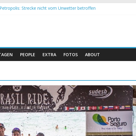
Petropolis: Strecke nicht vom Unwetter betroffen
nd Obergessertshausen: Mountainbike-Bundesliga startet mit Doppe
assi Banyoles: Siege für Carod und Richards
eim Andalucia Bike Race: Weltmeister Seewald führt
hweizer Doppelsieg beim ersten XCO-Rennen der Saison
TAGEN
PEOPLE
EXTRA
FOTOS
ABOUT