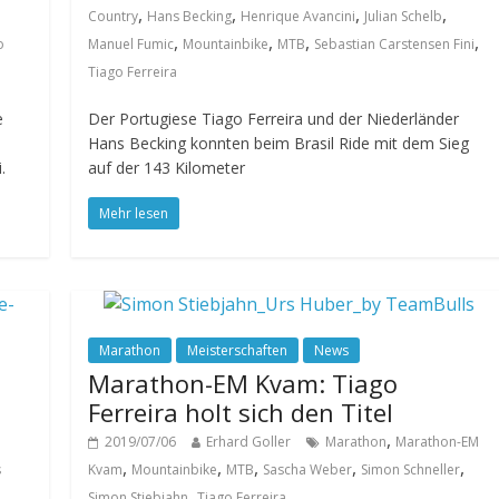
,
,
,
,
Country
Hans Becking
Henrique Avancini
Julian Schelb
,
,
,
,
o
Manuel Fumic
Mountainbike
MTB
Sebastian Carstensen Fini
Tiago Ferreira
e
Der Portugiese Tiago Ferreira und der Niederländer
Hans Becking konnten beim Brasil Ride mit dem Sieg
.
auf der 143 Kilometer
Mehr lesen
Marathon
Meisterschaften
News
Marathon-EM Kvam: Tiago
Ferreira holt sich den Titel
,
2019/07/06
Erhard Goller
Marathon
Marathon-EM
,
,
,
,
,
s
Kvam
Mountainbike
MTB
Sascha Weber
Simon Schneller
,
Simon Stiebjahn
Tiago Ferreira