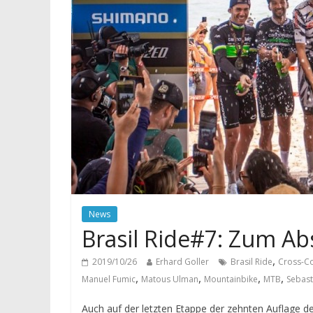
News
Brasil Ride#7: Zum Ab
,
2019/10/26
Erhard Goller
Brasil Ride
Cross-C
,
,
,
,
Manuel Fumic
Matous Ulman
Mountainbike
MTB
Sebast
Auch auf der letzten Etappe der zehnten Auflage de