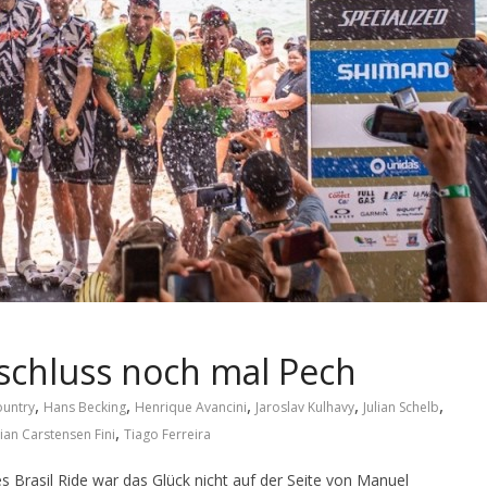
schluss noch mal Pech
,
,
,
,
,
ountry
Hans Becking
Henrique Avancini
Jaroslav Kulhavy
Julian Schelb
,
ian Carstensen Fini
Tiago Ferreira
s Brasil Ride war das Glück nicht auf der Seite von Manuel