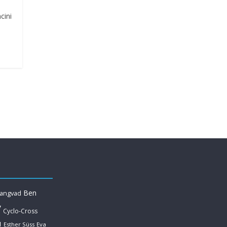
cini
Ben
Langvad
y
Cyclo-Cross
u
Esther Süss
Eva