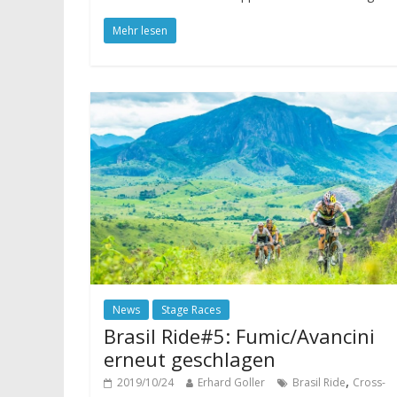
Mehr lesen
News
Stage Races
Brasil Ride#5: Fumic/Avancini
erneut geschlagen
,
2019/10/24
Erhard Goller
Brasil Ride
Cross-