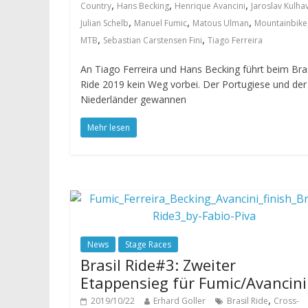
,
,
,
Country
Hans Becking
Henrique Avancini
Jaroslav Kulha
,
,
,
Julian Schelb
Manuel Fumic
Matous Ulman
Mountainbike
,
,
MTB
Sebastian Carstensen Fini
Tiago Ferreira
An Tiago Ferreira und Hans Becking führt beim Bras
Ride 2019 kein Weg vorbei. Der Portugiese und der
Niederländer gewannen
Mehr lesen
News
Stage Races
Brasil Ride#3: Zweiter
Etappensieg für Fumic/Avancini
,
2019/10/22
Erhard Goller
Brasil Ride
Cross-