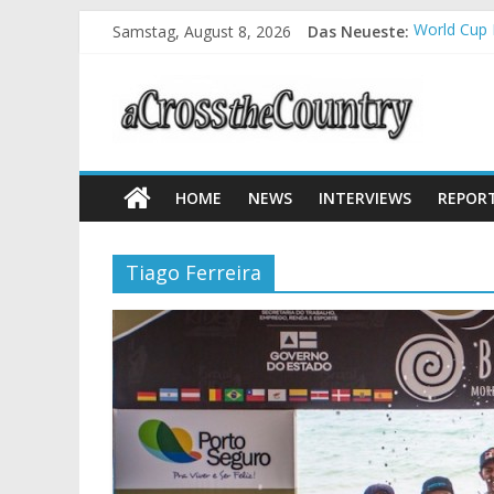
Samstag, August 8, 2026
Das Neueste:
World Cup 
Krumbach u
Supercup M
Halbzeit b
Chelva: Sc
HOME
NEWS
INTERVIEWS
REPOR
Tiago Ferreira