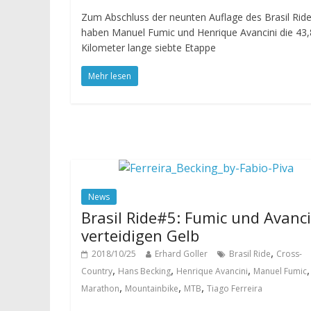
Zum Abschluss der neunten Auflage des Brasil Rid
haben Manuel Fumic und Henrique Avancini die 43,
Kilometer lange siebte Etappe
Mehr lesen
News
Brasil Ride#5: Fumic und Avanci
verteidigen Gelb
,
2018/10/25
Erhard Goller
Brasil Ride
Cross-
,
,
,
,
Country
Hans Becking
Henrique Avancini
Manuel Fumic
,
,
,
Marathon
Mountainbike
MTB
Tiago Ferreira