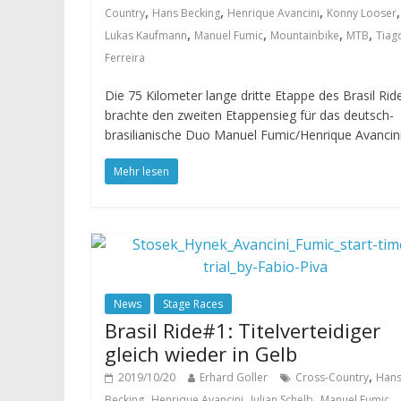
,
,
,
,
Country
Hans Becking
Henrique Avancini
Konny Looser
,
,
,
,
Lukas Kaufmann
Manuel Fumic
Mountainbike
MTB
Tiag
Ferreira
Die 75 Kilometer lange dritte Etappe des Brasil Rid
brachte den zweiten Etappensieg für das deutsch-
brasilianische Duo Manuel Fumic/Henrique Avancini
Mehr lesen
News
Stage Races
Brasil Ride#1: Titelverteidiger
gleich wieder in Gelb
,
2019/10/20
Erhard Goller
Cross-Country
Han
,
,
,
,
Becking
Henrique Avancini
Julian Schelb
Manuel Fumic