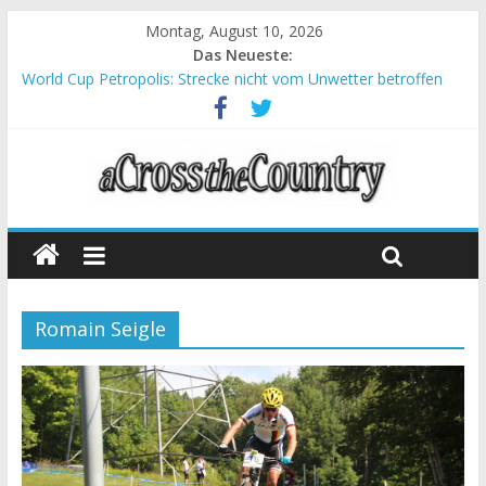
Montag, August 10, 2026
Das Neueste:
World Cup Petropolis: Strecke nicht vom Unwetter betroffen
Krumbach und Obergessertshausen: Mountainbike-Bundesliga
startet mit Doppelevent
Supercup Massi Banyoles: Siege für Carod und Richards
Halbzeit beim Andalucia Bike Race: Weltmeister Seewald führt
Chelva: Schweizer Doppelsieg beim ersten XCO-Rennen der
Saison
Romain Seigle