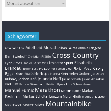
Schlagwörter
Adelheid Morath
Alban Lakata
Annika Langvad
Absa Cape Epic
Cross-Country
Ben Zwiehoff
Christian Pfäffle
Elisabeth
Eliminator Sprint
Cyclo-Cross
Daniel Geismayr
Brandau
Georg
Florian Vogel
Esther Süss
Eva Lechner
Fabian Giger
Egger
Jaroslav
Helen Grobert
Gunn-Rita Dahle-Flesjaa
Hanna Klein
Jolanda Neff
Kulhavy
Jochen Käß
Julien Absalon
Julian Schelb
Karl Platt
Kathrin Stirnemann
Kristian Hynek
Luca Schwarzbauer
Marathon
Manuel Fumic
Markus
Markus Bauer
Markus Schulte-Lünzum
Kaufmann
Martin Gluth
Mathias Flückiger
Mountainbike
Moritz Milatz
Max Brandl