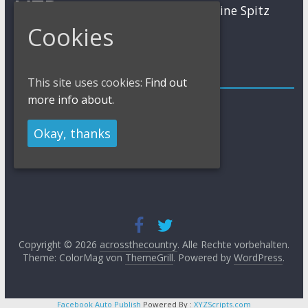
MTB
Sabine Spitz
Nino Schurter
Nadine Rieder
Simon Stiebjahn
Cookies
Urs Huber
UCI
Impressum
This site uses cookies:
Find out
more info about.
Impressum / Kontakt
Datenschutzerklärung
Cookies Policy
Okay, thanks
Copyright © 2026
acrossthecountry
. Alle Rechte vorbehalten.
Theme: ColorMag von
ThemeGrill
. Powered by
WordPress
.
Facebook Auto Publish
Powered By :
XYZScripts.com