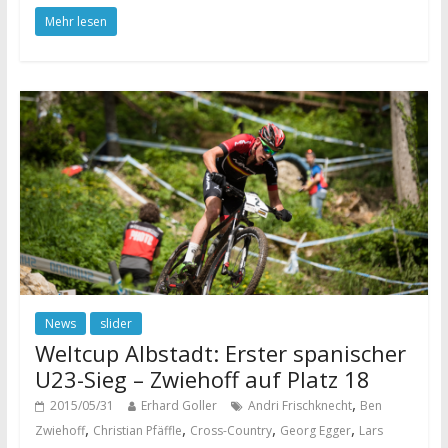
Mehr lesen
News
slider
Weltcup Albstadt: Erster spanischer
U23-Sieg – Zwiehoff auf Platz 18
,
2015/05/31
Erhard Goller
Andri Frischknecht
Ben
,
,
,
,
Zwiehoff
Christian Pfäffle
Cross-Country
Georg Egger
Lars