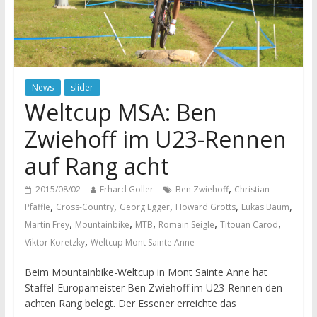
News
slider
Weltcup MSA: Ben
Zwiehoff im U23-Rennen
auf Rang acht
,
2015/08/02
Erhard Goller
Ben Zwiehoff
Christian
,
,
,
,
,
Pfäffle
Cross-Country
Georg Egger
Howard Grotts
Lukas Baum
,
,
,
,
,
Martin Frey
Mountainbike
MTB
Romain Seigle
Titouan Carod
,
Viktor Koretzky
Weltcup Mont Sainte Anne
Beim Mountainbike-Weltcup in Mont Sainte Anne hat
Staffel-Europameister Ben Zwiehoff im U23-Rennen den
achten Rang belegt. Der Essener erreichte das