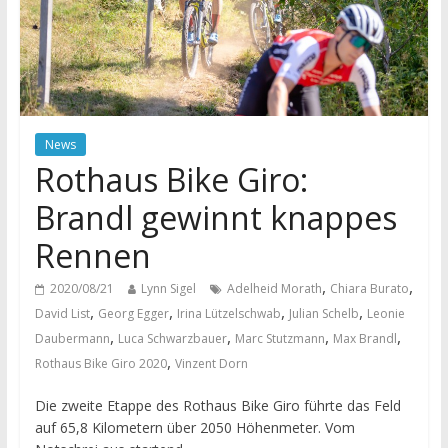
News
Rothaus Bike Giro:
Brandl gewinnt knappes
Rennen
,
,
2020/08/21
Lynn Sigel
Adelheid Morath
Chiara Burato
,
,
,
,
David List
Georg Egger
Irina Lützelschwab
Julian Schelb
Leonie
,
,
,
,
Daubermann
Luca Schwarzbauer
Marc Stutzmann
Max Brandl
,
Rothaus Bike Giro 2020
Vinzent Dorn
Die zweite Etappe des Rothaus Bike Giro führte das Feld
auf 65,8 Kilometern über 2050 Höhenmeter. Vom