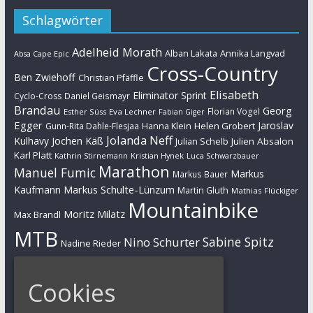
Schlagwörter
Adelheid Morath
Alban Lakata
Annika Langvad
Absa Cape Epic
Cross-Country
Ben Zwiehoff
Christian Pfäffle
Elisabeth
Eliminator Sprint
Cyclo-Cross
Daniel Geismayr
Brandau
Georg
Florian Vogel
Esther Süss
Eva Lechner
Fabian Giger
Egger
Jaroslav
Helen Grobert
Gunn-Rita Dahle-Flesjaa
Hanna Klein
Jolanda Neff
Kulhavy
Jochen Käß
Julien Absalon
Julian Schelb
Karl Platt
Kathrin Stirnemann
Kristian Hynek
Luca Schwarzbauer
Marathon
Manuel Fumic
Markus
Markus Bauer
Markus Schulte-Lünzum
Kaufmann
Martin Gluth
Mathias Flückiger
Mountainbike
Moritz Milatz
Max Brandl
MTB
Sabine Spitz
Nino Schurter
Nadine Rieder
Simon Stiebjahn
Urs Huber
UCI
Cookies
Impressum