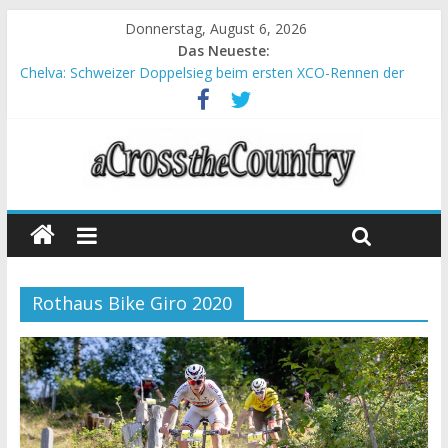
Donnerstag, August 6, 2026
Das Neueste:
Chelva: Schweizer Doppelsieg beim ersten XCO-Rennen der
Saison
World Cup Petropolis: Strecke nicht vom Unwetter betroffen
Krumbach und Obergessertshausen: Mountainbike-Bundesliga
startet mit Doppelevent
Supercup Massi Banyoles: Siege für Carod und Richards
Halbzeit beim Andalucia Bike Race: Weltmeister Seewald führt
Rothaus Bike Giro 2020