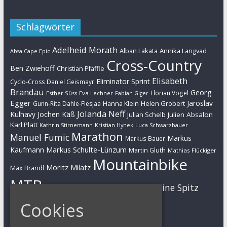
Schlagwörter
Adelheid Morath
Alban Lakata
Annika Langvad
Absa Cape Epic
Cross-Country
Ben Zwiehoff
Christian Pfäffle
Elisabeth
Eliminator Sprint
Cyclo-Cross
Daniel Geismayr
Brandau
Georg
Florian Vogel
Esther Süss
Eva Lechner
Fabian Giger
Egger
Jaroslav
Helen Grobert
Gunn-Rita Dahle-Flesjaa
Hanna Klein
Jolanda Neff
Kulhavy
Jochen Käß
Julien Absalon
Julian Schelb
Karl Platt
Kathrin Stirnemann
Kristian Hynek
Luca Schwarzbauer
Marathon
Manuel Fumic
Markus
Markus Bauer
Markus Schulte-Lünzum
Kaufmann
Martin Gluth
Mathias Flückiger
Mountainbike
Moritz Milatz
Max Brandl
MTB
Sabine Spitz
Nino Schurter
Nadine Rieder
Simon Stiebjahn
Urs Huber
UCI
Cookies