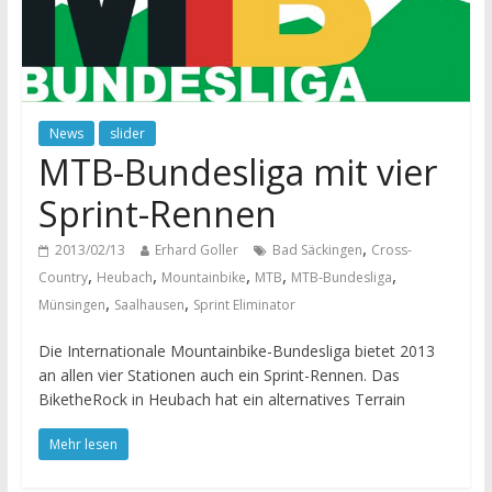
News
slider
MTB-Bundesliga mit vier
Sprint-Rennen
,
2013/02/13
Erhard Goller
Bad Säckingen
Cross-
,
,
,
,
,
Country
Heubach
Mountainbike
MTB
MTB-Bundesliga
,
,
Münsingen
Saalhausen
Sprint Eliminator
Die Internationale Mountainbike-Bundesliga bietet 2013
an allen vier Stationen auch ein Sprint-Rennen. Das
BiketheRock in Heubach hat ein alternatives Terrain
Mehr lesen