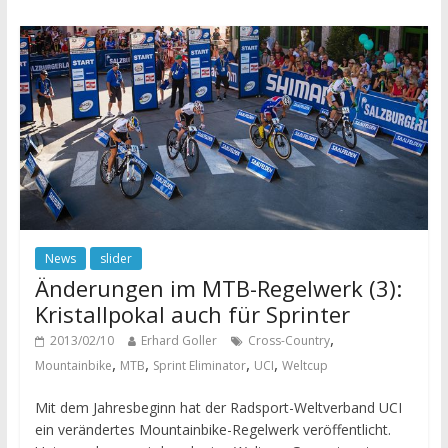
News
slider
Änderungen im MTB-Regelwerk (3):
Kristallpokal auch für Sprinter
,
2013/02/10
Erhard Goller
Cross-Country
,
,
,
,
Mountainbike
MTB
Sprint Eliminator
UCI
Weltcup
Mit dem Jahresbeginn hat der Radsport-Weltverband UCI
ein verändertes Mountainbike-Regelwerk veröffentlicht.