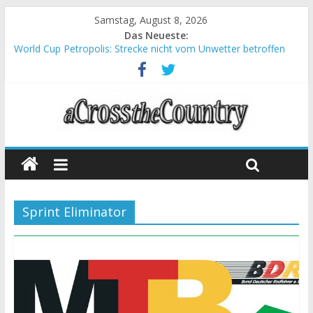
Samstag, August 8, 2026
Das Neueste:
World Cup Petropolis: Strecke nicht vom Unwetter betroffen
Krumbach und Obergessertshausen: Mountainbike-Bundesliga
startet mit Doppelevent
Supercup Massi Banyoles: Siege für Carod und Richards
Halbzeit beim Andalucia Bike Race: Weltmeister Seewald führt
Chelva: Schweizer Doppelsieg beim ersten XCO-Rennen der
Saison
Sprint Eliminator