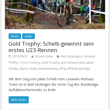
News
slider
Gold Trophy: Schelb gewinnt sein
erstes U23-Rennen
,
2013/03/31
Erhard Goller
Bad Säckingen
Christian
,
,
,
,
Pfäffle
Cross-Country
Gold Trophy
Jens Schuermans
Julian
,
,
,
,
Schelb
Martin Gluth
Mountainbike
MTB
MTB-Bundesliga
Mit dem Sieg von Julian Schelb vom Lexware-Rothaus
Team ist in Bad Säckingen der erste Tag des Bundesliga-
Auftaktwochenendes zu Ende
Mehr lesen