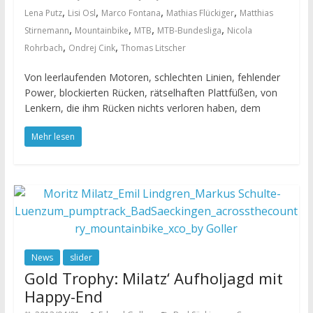
,
,
,
,
Lena Putz
Lisi Osl
Marco Fontana
Mathias Flückiger
Matthias
,
,
,
,
Stirnemann
Mountainbike
MTB
MTB-Bundesliga
Nicola
,
,
Rohrbach
Ondrej Cink
Thomas Litscher
Von leerlaufenden Motoren, schlechten Linien, fehlender
Power, blockierten Rücken, rätselhaften Plattfüßen, von
Lenkern, die ihm Rücken nichts verloren haben, dem
Mehr lesen
News
slider
Gold Trophy: Milatz‘ Aufholjagd mit
Happy-End