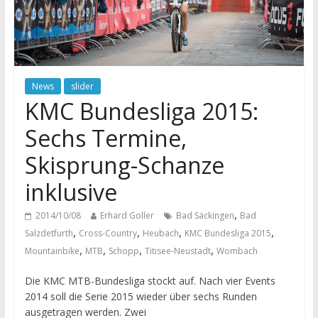
News
slider
KMC Bundesliga 2015:
Sechs Termine,
Skisprung-Schanze
inklusive
,
2014/10/08
Erhard Goller
Bad Säckingen
Bad
,
,
,
,
Salzdetfurth
Cross-Country
Heubach
KMC Bundesliga 2015
,
,
,
,
Mountainbike
MTB
Schopp
Titisee-Neustadt
Wombach
Die KMC MTB-Bundesliga stockt auf. Nach vier Events
2014 soll die Serie 2015 wieder über sechs Runden
ausgetragen werden. Zwei