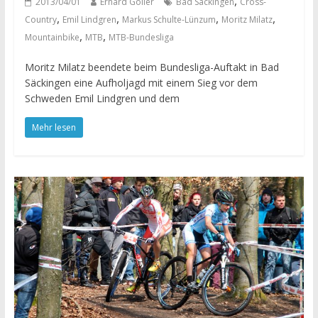
,
2013/04/01
Erhard Goller
Bad Säckingen
Cross-
,
,
,
,
Country
Emil Lindgren
Markus Schulte-Lünzum
Moritz Milatz
,
,
Mountainbike
MTB
MTB-Bundesliga
Moritz Milatz beendete beim Bundesliga-Auftakt in Bad
Säckingen eine Aufholjagd mit einem Sieg vor dem
Schweden Emil Lindgren und dem
Mehr lesen