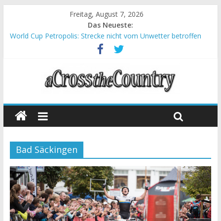
Freitag, August 7, 2026
Das Neueste:
World Cup Petropolis: Strecke nicht vom Unwetter betroffen
Krumbach und Obergessertshausen: Mountainbike-Bundesliga
startet mit Doppelevent
Supercup Massi Banyoles: Siege für Carod und Richards
Halbzeit beim Andalucia Bike Race: Weltmeister Seewald führt
Chelva: Schweizer Doppelsieg beim ersten XCO-Rennen der
Saison
Bad Säckingen