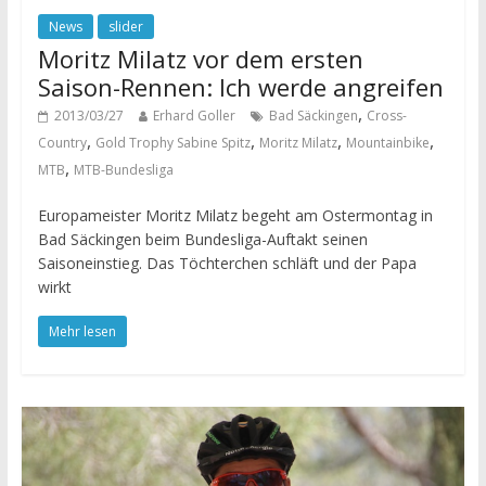
News
slider
Moritz Milatz vor dem ersten
Saison-Rennen: Ich werde angreifen
,
2013/03/27
Erhard Goller
Bad Säckingen
Cross-
,
,
,
,
Country
Gold Trophy Sabine Spitz
Moritz Milatz
Mountainbike
,
MTB
MTB-Bundesliga
Europameister Moritz Milatz begeht am Ostermontag in
Bad Säckingen beim Bundesliga-Auftakt seinen
Saisoneinstieg. Das Töchterchen schläft und der Papa
wirkt
Mehr lesen