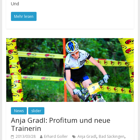
Und
Mehr lesen
News
slider
Anja Gradl: Profitum und neue
Trainerin
,
,
2013/03/28
Erhard Goller
Anja Gradl
Bad Säckingen