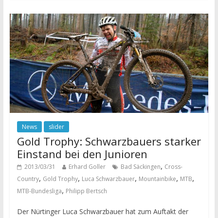
News
slider
Gold Trophy: Schwarzbauers starker
Einstand bei den Junioren
,
2013/03/31
Erhard Goller
Bad Säckingen
Cross-
,
,
,
,
,
Country
Gold Trophy
Luca Schwarzbauer
Mountainbike
MTB
,
MTB-Bundesliga
Philipp Bertsch
Der Nürtinger Luca Schwarzbauer hat zum Auftakt der