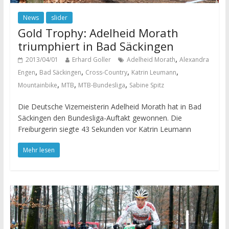
News
slider
Gold Trophy: Adelheid Morath
triumphiert in Bad Säckingen
,
2013/04/01
Erhard Goller
Adelheid Morath
Alexandra
,
,
,
,
Engen
Bad Säckingen
Cross-Country
Katrin Leumann
,
,
,
Mountainbike
MTB
MTB-Bundesliga
Sabine Spitz
Die Deutsche Vizemeisterin Adelheid Morath hat in Bad
Säckingen den Bundesliga-Auftakt gewonnen. Die
Freiburgerin siegte 43 Sekunden vor Katrin Leumann
Mehr lesen