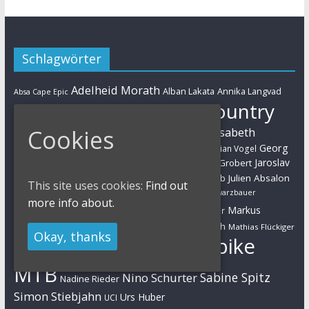
Schlagwörter
Adelheid Morath
Alban Lakata
Annika Langvad
Absa Cape Epic
Cross-Country
Ben Zwiehoff
Christian Pfäffle
Cookies
Elisabeth
Eliminator Sprint
Cyclo-Cross
Daniel Geismayr
Brandau
Georg
Florian Vogel
Esther Süss
Eva Lechner
Fabian Giger
Egger
Jaroslav
Helen Grobert
Gunn-Rita Dahle-Flesjaa
Hanna Klein
Jolanda Neff
Kulhavy
Jochen Käß
Julien Absalon
Julian Schelb
This site uses cookies:
Find out
Karl Platt
Kathrin Stirnemann
Kristian Hynek
Luca Schwarzbauer
more info about.
Marathon
Manuel Fumic
Markus
Markus Bauer
Markus Schulte-Lünzum
Kaufmann
Martin Gluth
Mathias Flückiger
Okay, thanks
Mountainbike
Moritz Milatz
Max Brandl
MTB
Sabine Spitz
Nino Schurter
Nadine Rieder
Simon Stiebjahn
Urs Huber
UCI