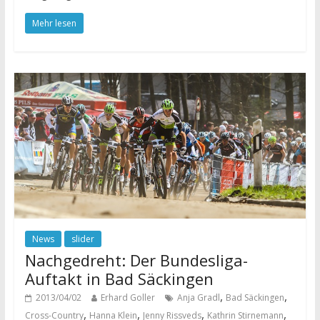
Mehr lesen
News
slider
Nachgedreht: Der Bundesliga-
Auftakt in Bad Säckingen
,
,
2013/04/02
Erhard Goller
Anja Gradl
Bad Säckingen
,
,
,
,
Cross-Country
Hanna Klein
Jenny Rissveds
Kathrin Stirnemann