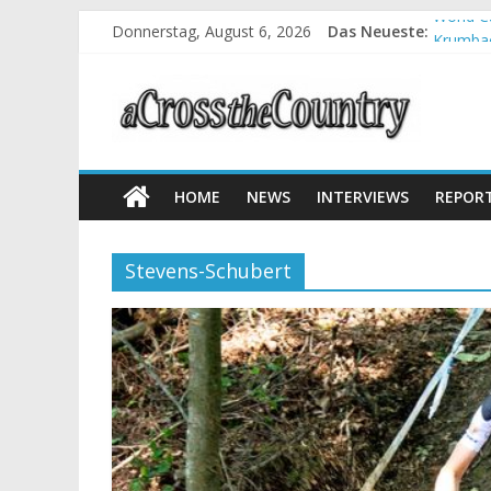
World C
Donnerstag, August 6, 2026
Das Neueste:
Krumbac
Supercu
Halbzei
Chelva:
HOME
NEWS
INTERVIEWS
REPOR
Stevens-Schubert