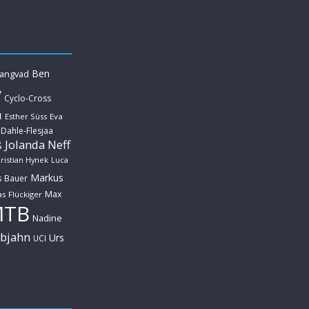
Ben
Langvad
y
Cyclo-Cross
u
Esther Süss
Eva
 Dahle-Flesjaa
Jolanda Neff
ß
ristian Hynek
Luca
Markus
s Bauer
Max
s Flückiger
MTB
Nadine
ebjahn
Urs
UCI