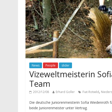
News
People
slider
Vizeweltmeisterin Sof
Team
,
2012/12/08
Erhard Goller
Fiat-Rotwild
Nieders
Die deutsche Juniorenmeisterin Sofia Wiedenroth fä
beide Juniorenmeister unter Vertrag.