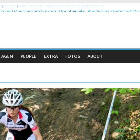
up Petropolis: Strecke nicht vom Unwetter betroffen
h und Obergessertshausen: Mountainbike-Bundesliga startet mit Do
p Massi Banyoles: Siege für Carod und Richards
t beim Andalucia Bike Race: Weltmeister Seewald führt
 Schweizer Doppelsieg beim ersten XCO-Rennen der Saison
TAGEN
PEOPLE
EXTRA
FOTOS
ABOUT