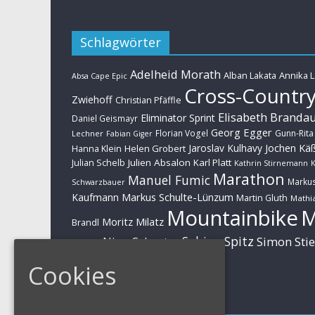
Schlagwörter
Adelheid Morath
Alban Lakata
Annika 
Absa Cape Epic
Cross-Countr
Zwiehoff
Christian Pfäffle
Elisabeth Branda
Eliminator Sprint
Daniel Geismayr
Georg Egger
Florian Vogel
Gunn-Rita
Lechner
Fabian Giger
Jaroslav Kulhavy
Jochen Kä
Helen Grobert
Hanna Klein
Julien Absalon
Karl Platt
Julian Schelb
Kathrin Stirnemann
K
Marathon
Manuel Fumic
Marku
Schwarzbauer
Markus Schulte-Lünzum
Kaufmann
Martin Gluth
Mathia
Mountainbike
Moritz Milatz
Brandl
Sabine Spitz
Nino Schurter
Simon Sti
Rieder
Huber
Cookies
Impressum