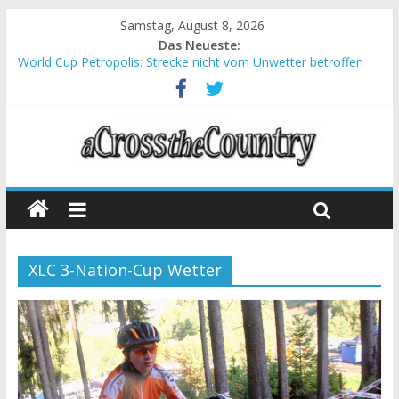
Samstag, August 8, 2026
Das Neueste:
World Cup Petropolis: Strecke nicht vom Unwetter betroffen
Krumbach und Obergessertshausen: Mountainbike-Bundesliga
startet mit Doppelevent
Supercup Massi Banyoles: Siege für Carod und Richards
Halbzeit beim Andalucia Bike Race: Weltmeister Seewald führt
Chelva: Schweizer Doppelsieg beim ersten XCO-Rennen der
Saison
XLC 3-Nation-Cup Wetter