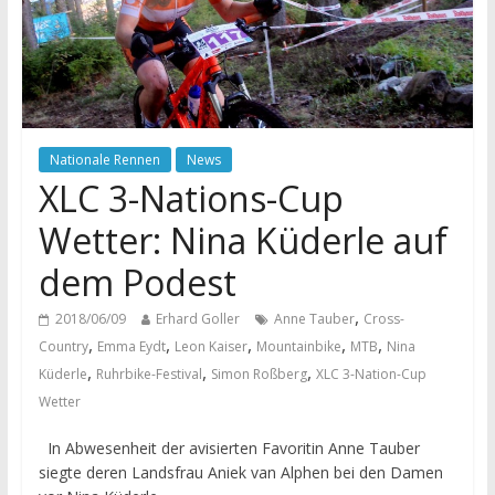
Nationale Rennen
News
XLC 3-Nations-Cup
Wetter: Nina Küderle auf
dem Podest
,
2018/06/09
Erhard Goller
Anne Tauber
Cross-
,
,
,
,
,
Country
Emma Eydt
Leon Kaiser
Mountainbike
MTB
Nina
,
,
,
Küderle
Ruhrbike-Festival
Simon Roßberg
XLC 3-Nation-Cup
Wetter
In Abwesenheit der avisierten Favoritin Anne Tauber
siegte deren Landsfrau Aniek van Alphen bei den Damen