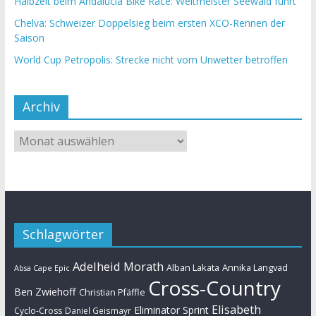
Halbzeit beim Andalucia Bike Race: Weltmeister Seewald führt
Chelva: Schweizer Doppelsieg beim ersten XCO-Rennen der
Saison
World Cup Petropolis: Strecke nicht vom Unwetter betroffen
Archiv
Schlagwörter
Adelheid Morath
Alban Lakata
Annika Langvad
Absa Cape Epic
Cross-Country
Ben Zwiehoff
Christian Pfäffle
Elisabeth
Eliminator Sprint
Cyclo-Cross
Daniel Geismayr