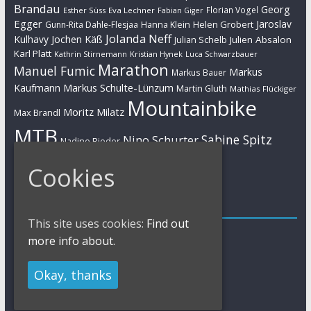
Brandau
Georg
Florian Vogel
Esther Süss
Eva Lechner
Fabian Giger
Egger
Jaroslav
Helen Grobert
Gunn-Rita Dahle-Flesjaa
Hanna Klein
Jolanda Neff
Kulhavy
Jochen Käß
Julien Absalon
Julian Schelb
Karl Platt
Kathrin Stirnemann
Kristian Hynek
Luca Schwarzbauer
Marathon
Manuel Fumic
Markus
Markus Bauer
Markus Schulte-Lünzum
Kaufmann
Martin Gluth
Mathias Flückiger
Mountainbike
Moritz Milatz
Max Brandl
MTB
Sabine Spitz
Nino Schurter
Nadine Rieder
Simon Stiebjahn
Urs Huber
UCI
Cookies
Impressum
This site uses cookies:
Find out
Impressum / Kontakt
more info about.
Datenschutzerklärung
Cookies Policy
Okay, thanks