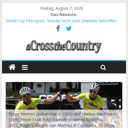
Freitag, August 7, 2026
Das Neueste:
World Cup Petropolis: Strecke nicht vom Unwetter betroffen
Krumbach und Obergessertshausen: Mountainbike-Bundesliga
startet mit Doppelevent
Supercup Massi Banyoles: Siege für Carod und Richards
Halbzeit beim Andalucia Bike Race: Weltmeister Seewald führt
Chelva: Schweizer Doppelsieg beim ersten XCO-Rennen der
Saison
Stage Winners Jochen Kaess (GER) and Markus Kaufmann
(GER)_Finish Craft BIKE transalp powered by Sigma
2013_Stage 5 Alleghe-San Martino di Castrozza, 73.28km,