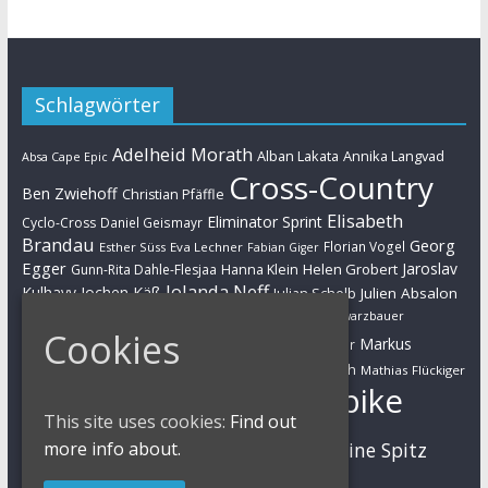
Schlagwörter
Adelheid Morath
Alban Lakata
Annika Langvad
Absa Cape Epic
Cross-Country
Ben Zwiehoff
Christian Pfäffle
Elisabeth
Eliminator Sprint
Cyclo-Cross
Daniel Geismayr
Brandau
Georg
Florian Vogel
Esther Süss
Eva Lechner
Fabian Giger
Egger
Jaroslav
Helen Grobert
Gunn-Rita Dahle-Flesjaa
Hanna Klein
Jolanda Neff
Kulhavy
Jochen Käß
Julien Absalon
Julian Schelb
Karl Platt
Kathrin Stirnemann
Kristian Hynek
Luca Schwarzbauer
Cookies
Marathon
Manuel Fumic
Markus
Markus Bauer
Markus Schulte-Lünzum
Kaufmann
Martin Gluth
Mathias Flückiger
Mountainbike
Moritz Milatz
Max Brandl
This site uses cookies:
Find out
MTB
more info about.
Sabine Spitz
Nino Schurter
Nadine Rieder
Simon Stiebjahn
Urs Huber
UCI