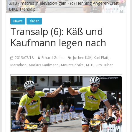
3,137 metres in elevation gain - (c) Henning Angerer/Craft
BIKE Transalp
News
slider
Transalp (6): Käß und
Kaufmann legen nach
,
,
2013/07/18
Erhard Goller
Jochen Käß
Karl Platt
,
,
,
,
Marathon
Markus Kaufmann
Mountainbike
MTB
Urs Huber