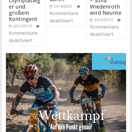
Olympiasieg
– Sofia
er und
Wiedenroth
2014/03/21
großem
wird Neunte
Kommentare
Kontingent
2016/07/10
deaktiviert
2017/07/13
Kommentare
Kommentare
deaktiviert
deaktiviert