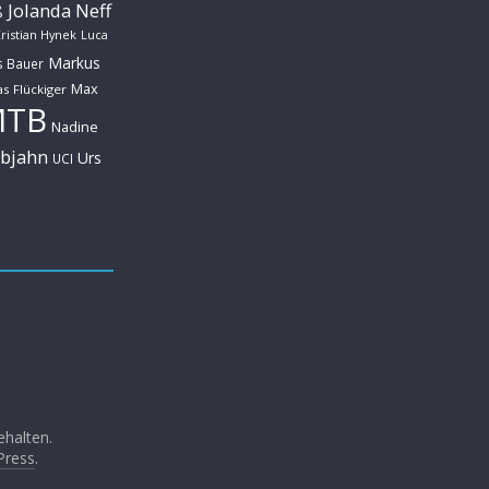
Jolanda Neff
ß
ristian Hynek
Luca
Markus
s Bauer
Max
s Flückiger
MTB
Nadine
ebjahn
Urs
UCI
ehalten.
Press
.