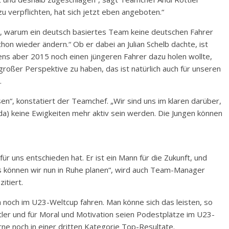
u verpflichten, hat sich jetzt eben angeboten.“
ge, warum ein deutsch basiertes Team keine deutschen Fahrer
chon wieder ändern.“ Ob er dabei an Julian Schelb dachte, ist
ens aber 2015 noch einen jüngeren Fahrer dazu holen wollte,
roßer Perspektive zu haben, das ist natürlich auch für unseren
.
n“, konstatiert der Teamchef. „Wir sind uns im klaren darüber,
da) keine Ewigkeiten mehr aktiv sein werden. Die Jungen können
 für uns entschieden hat. Er ist ein Mann für die Zukunft, und
 können wir nun in Ruhe planen“, wird auch Team-Manager
itiert.
h noch im U23-Weltcup fahren. Man könne sich das leisten, so
ottler und für Moral und Motivation seien Podestplätze im U23-
e noch in einer dritten Kategorie Top-Resultate.