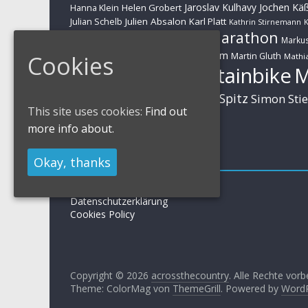
Jaroslav Kulhavy
Jochen Kä
Helen Grobert
Hanna Klein
Julien Absalon
Karl Platt
Julian Schelb
Kathrin Stirnemann
K
Marathon
Manuel Fumic
Marku
Schwarzbauer
Markus Schulte-Lünzum
Kaufmann
Martin Gluth
Cookies
Mathia
Mountainbike
Moritz Milatz
Brandl
Sabine Spitz
Nino Schurter
Simon Sti
Rieder
This site uses cookies:
Find out
Huber
more info about.
Impressum
Okay, thanks
Impressum / Kontakt
Datenschutzerklärung
Cookies Policy
Copyright © 2026
acrossthecountry
. Alle Rechte vorb
Theme: ColorMag von
ThemeGrill
. Powered by
Word