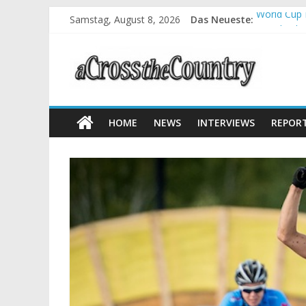
Samstag, August 8, 2026
Das Neueste:
World Cup 
Krumbach u
Supercup M
Halbzeit b
Chelva: Sc
HOME
NEWS
INTERVIEWS
REPOR