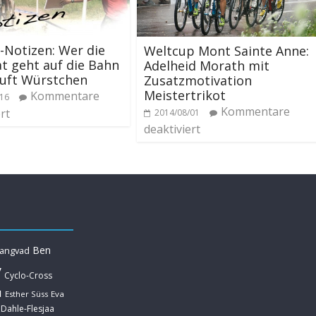
-Notizen: Wer die
Weltcup Mont Sainte Anne:
t geht auf die Bahn
Adelheid Morath mit
auft Würstchen
Zusatzmotivation
Meistertrikot
Kommentare
/16
Kommentare
rt
2014/08/01
deaktiviert
Ben
Langvad
y
Cyclo-Cross
u
Esther Süss
Eva
 Dahle-Flesjaa