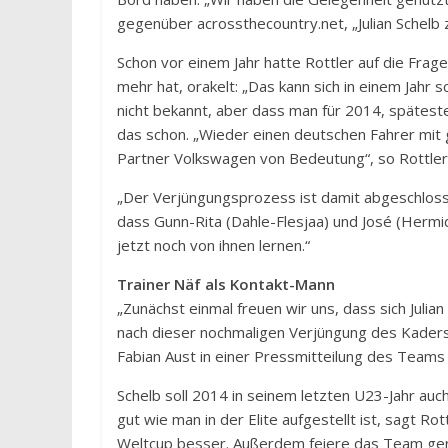
gegenüber acrossthecountry.net, „Julian Schelb z
Schon vor einem Jahr hatte Rottler auf die Fra
mehr hat, orakelt: „Das kann sich in einem Jahr s
nicht bekannt, aber dass man für 2014, spätest
das schon. „Wieder einen deutschen Fahrer mit g
Partner Volkswagen von Bedeutung“, so Rottler
„Der Verjüngungsprozess ist damit abgeschlosse
dass Gunn-Rita (Dahle-Flesjaa) und José (Hermi
jetzt noch von ihnen lernen.“
Trainer Näf als Kontakt-Mann
„Zunächst einmal freuen wir uns, dass sich Julian
nach dieser nochmaligen Verjüngung des Kaders
Fabian Aust in einer Pressmitteilung des Teams z
Schelb soll 2014 in seinem letzten U23-Jahr auc
gut wie man in der Elite aufgestellt ist, sagt R
Weltcup besser. Außerdem feiere das Team gern