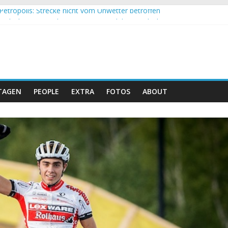
Petropolis: Strecke nicht vom Unwetter betroffen
nd Obergessertshausen: Mountainbike-Bundesliga startet mit Doppe
assi Banyoles: Siege für Carod und Richards
eim Andalucia Bike Race: Weltmeister Seewald führt
hweizer Doppelsieg beim ersten XCO-Rennen der Saison
TAGEN
PEOPLE
EXTRA
FOTOS
ABOUT