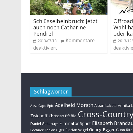
Schlüsselbeinbruch: Jetzt
Offroad
auch noch Catharine
Wahl ha
Pendrel
oder k
Kommentare
2013/07/13
2013/12
deaktiviert
deaktivie
Schlagwörter
Adelheid Morath
Alban Lakata
Annika 
Absa Cape Epic
Cross-Countr
Zwiehoff
Christian Pfäffle
Elisabeth Branda
Eliminator Sprint
Daniel Geismayr
Georg Egger
Florian Vogel
Gunn-Rita
Lechner
Fabian Giger