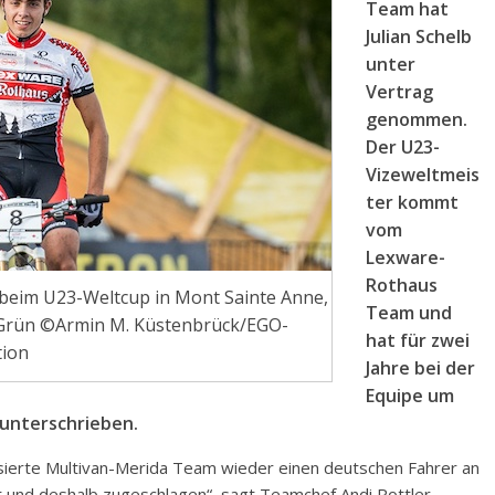
Team hat
Julian Schelb
unter
Vertrag
genommen.
Der U23-
Vizeweltmeis
ter kommt
vom
Lexware-
Rothaus
tz beim U23-Weltcup in Mont Sainte Anne,
Team und
n Grün ©Armin M. Küstenbrück/EGO-
hat für zwei
ion
Jahre bei der
Equipe um
 unterschrieben.
sierte Multivan-Merida Team wieder einen deutschen Fahrer an
t und deshalb zugeschlagen“, sagt Teamchef Andi Rottler