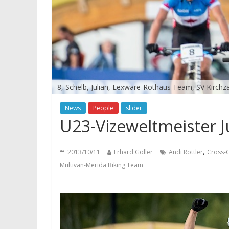
8, Schelb, Julian, Lexware-Rothaus Team, SV Kirchz
News
People
slider
U23-Vizeweltmeister Ju
,
2013/10/11
Erhard Goller
Andi Rottler
Cross-
Multivan-Merida Biking Team