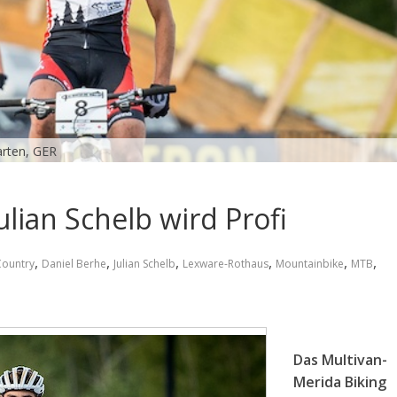
arten, GER
lian Schelb wird Profi
,
,
,
,
,
,
Country
Daniel Berhe
Julian Schelb
Lexware-Rothaus
Mountainbike
MTB
Das Multivan-
Merida Biking