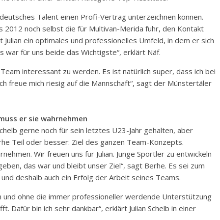
s deutsches Talent einen Profi-Vertrag unterzeichnen können.
bis 2012 noch selbst die für Multivan-Merida fuhr, den Kontakt
 Julian ein optimales und professionelles Umfeld, in dem er sich
s war für uns beide das Wichtigste“, erklärt Näf.
-Team interessant zu werden. Es ist natürlich super, dass ich bei
freue mich riesig auf die Mannschaft“, sagt der Münstertäler
 muss er sie wahrnehmen
elb gerne noch für sein letztes U23-Jahr gehalten, aber
erhe Teil oder besser: Ziel des ganzen Team-Konzepts.
ehmen. Wir freuen uns für Julian. Junge Sportler zu entwickeln
 geben, das war und bleibt unser Ziel“, sagt Berhe. Es sei zum
i und deshalb auch ein Erfolg der Arbeit seines Teams.
 und ohne die immer professioneller werdende Unterstützung
 Dafür bin ich sehr dankbar“, erklärt Julian Schelb in einer