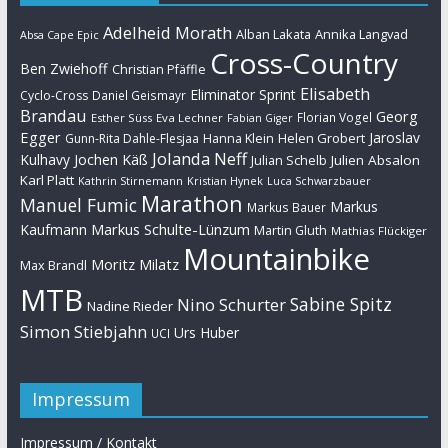
Adelheid Morath
Alban Lakata
Annika Langvad
Absa Cape Epic
Cross-Country
Ben Zwiehoff
Christian Pfäffle
Elisabeth
Eliminator Sprint
Cyclo-Cross
Daniel Geismayr
Brandau
Georg
Florian Vogel
Esther Süss
Eva Lechner
Fabian Giger
Egger
Jaroslav
Helen Grobert
Gunn-Rita Dahle-Flesjaa
Hanna Klein
Jolanda Neff
Kulhavy
Jochen Käß
Julien Absalon
Julian Schelb
Karl Platt
Kathrin Stirnemann
Kristian Hynek
Luca Schwarzbauer
Marathon
Manuel Fumic
Markus
Markus Bauer
Markus Schulte-Lünzum
Kaufmann
Martin Gluth
Mathias Flückiger
Mountainbike
Moritz Milatz
Max Brandl
MTB
Sabine Spitz
Nino Schurter
Nadine Rieder
Simon Stiebjahn
Urs Huber
UCI
Impressum
Impressum / Kontakt