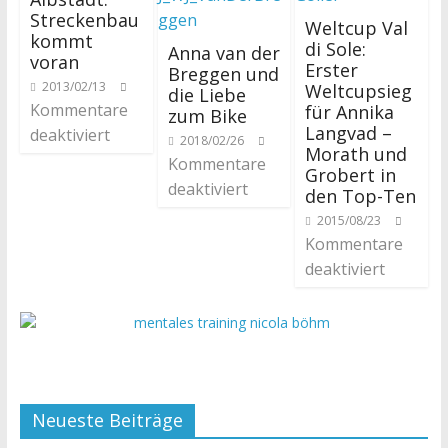
Streckenbau
Weltcup Val
kommt
di Sole:
Anna van der
voran
Erster
Breggen und
2013/02/13
Weltcupsieg
die Liebe
Kommentare
für Annika
zum Bike
Langvad –
deaktiviert
2018/02/26
Morath und
Kommentare
Grobert in
deaktiviert
den Top-Ten
2015/08/23
Kommentare
deaktiviert
Neueste Beiträge