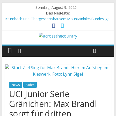
Sonntag, August 9, 2026
Das Neueste:
Krumbach und Obergessertshausen: Mountainbike-Bundesliga
startet mit Doppelevent
Supercup Massi Banyoles: Siege für Carod und Richards
Halbzeit beim Andalucia Bike Race: Weltmeister Seewald führt
Chelva: Schweizer Doppelsieg beim ersten XCO-Rennen der
Saison
World Cup Petropolis: Strecke nicht vom Unwetter betroffen
News
slider
UCI Junior Serie
Gränichen: Max Brandl
sorgt für dritten