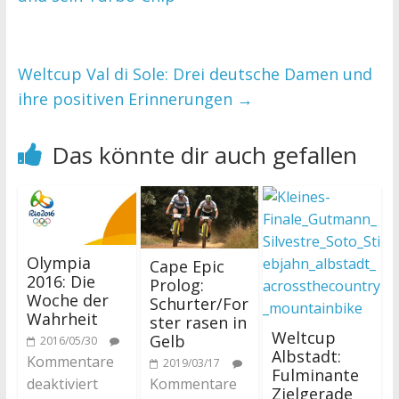
Weltcup Val di Sole: Drei deutsche Damen und
ihre positiven Erinnerungen
→
Das könnte dir auch gefallen
Olympia
Cape Epic
2016: Die
Prolog:
Woche der
Schurter/For
Wahrheit
ster rasen in
Weltcup
Gelb
2016/05/30
Albstadt:
Kommentare
2019/03/17
Fulminante
Kommentare
deaktiviert
Zielgerade