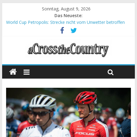
Sonntag, August 9, 2026
Das Neueste:
World Cup Petropolis: Strecke nicht vom Unwetter betroffen
Krumbach und Obergessertshausen: Mountainbike-Bundesliga
startet mit Doppelevent
Supercup Massi Banyoles: Siege für Carod und Richards
Halbzeit beim Andalucia Bike Race: Weltmeister Seewald führt
Chelva: Schweizer Doppelsieg beim ersten XCO-Rennen der
Saison