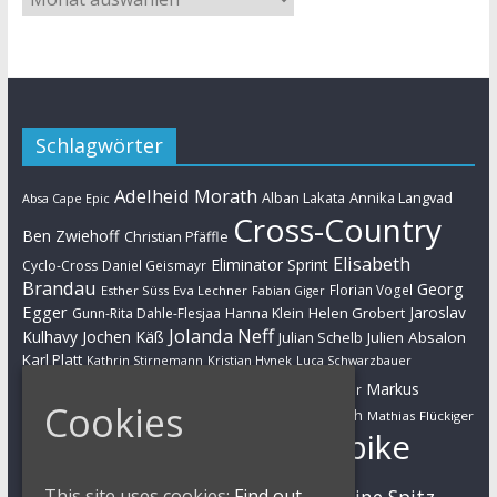
Schlagwörter
Adelheid Morath
Alban Lakata
Annika Langvad
Absa Cape Epic
Cross-Country
Ben Zwiehoff
Christian Pfäffle
Elisabeth
Eliminator Sprint
Cyclo-Cross
Daniel Geismayr
Brandau
Georg
Florian Vogel
Esther Süss
Eva Lechner
Fabian Giger
Egger
Jaroslav
Helen Grobert
Gunn-Rita Dahle-Flesjaa
Hanna Klein
Jolanda Neff
Kulhavy
Jochen Käß
Julien Absalon
Julian Schelb
Karl Platt
Kathrin Stirnemann
Kristian Hynek
Luca Schwarzbauer
Marathon
Manuel Fumic
Markus
Markus Bauer
Cookies
Markus Schulte-Lünzum
Kaufmann
Martin Gluth
Mathias Flückiger
Mountainbike
Moritz Milatz
Max Brandl
MTB
This site uses cookies:
Find out