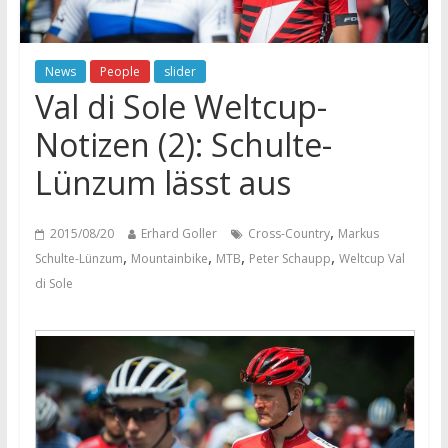
News
People
slider
Val di Sole Weltcup-
Notizen (2): Schulte-
Lünzum lässt aus
,
2015/08/20
Erhard Goller
Cross-Country
Markus
,
,
,
,
Schulte-Lünzum
Mountainbike
MTB
Peter Schaupp
Weltcup Val
di Sole