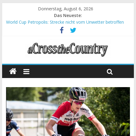
Donnerstag, August 6, 2026
Das Neueste:
World Cup Petropolis: Strecke nicht vom Unwetter betroffen
Krumbach und Obergessertshausen: Mountainbike-Bundesliga
startet mit Doppelevent
Supercup Massi Banyoles: Siege für Carod und Richards
Halbzeit beim Andalucia Bike Race: Weltmeister Seewald führt
Chelva: Schweizer Doppelsieg beim ersten XCO-Rennen der
Saison