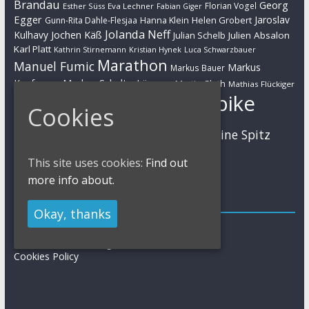
Brandau
Georg
Florian Vogel
Esther Süss
Eva Lechner
Fabian Giger
Egger
Jaroslav
Helen Grobert
Gunn-Rita Dahle-Flesjaa
Hanna Klein
Jolanda Neff
Kulhavy
Jochen Käß
Julien Absalon
Julian Schelb
Karl Platt
Kathrin Stirnemann
Kristian Hynek
Luca Schwarzbauer
Marathon
Manuel Fumic
Markus
Markus Bauer
Markus Schulte-Lünzum
Kaufmann
Martin Gluth
Mathias Flückiger
Mountainbike
Moritz Milatz
Cookies
Max Brandl
MTB
Sabine Spitz
Nino Schurter
Nadine Rieder
Simon Stiebjahn
Urs Huber
UCI
This site uses cookies:
Find out
more info about.
Impressum
Okay, thanks
Impressum / Kontakt
Datenschutzerklärung
Cookies Policy