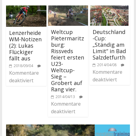
Deutschland
Weltcup
Lenzerheide
-Cup:
Pietermaritz
WM-Notizen
„Ständig am
burg:
(2): Lukas
Limit“ in Bad
Rissveds
Flückiger
Salzdetfurth
feiert ersten
fällt aus
U23-
2014/04/08
2018/09/04
Weltcup-
Kommentare
Kommentare
Sieg –
deaktiviert
deaktiviert
Grobert auf
Rang vier.
2014/04/13
Kommentare
deaktiviert