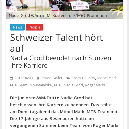
Nadia Grod ©Armin M. Küstenbrück/EGO-Promotion
News
People
Schweizer Talent hört
auf
Nadia Grod beendet nach Stürzen
ihre Karriere
,
2018/04/03
Erhard Goller
Cross-Country
Möbel Märki
,
,
,
,
MTB Team
Mountainbike
MTB
Nadia Grod
Roger Märki
Die Junioren-WM-Dritte Nadia Grod hat
beschlossen ihre Karriere zu beenden. Das teilte
am Dienstagabend das Möbel Märki MTB Team mit.
Die 17-Jährige aus Besenbüren hatte im
vergangenen Sommer beim Team vom Roger Märki