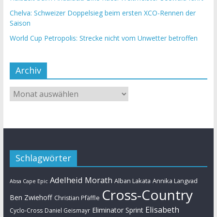
Chelva: Schweizer Doppelsieg beim ersten XCO-Rennen der
Saison
World Cup Petropolis: Strecke nicht vom Unwetter betroffen
Archiv
Schlagwörter
Adelheid Morath
Alban Lakata
Annika Langvad
Absa Cape Epic
Cross-Country
Ben Zwiehoff
Christian Pfäffle
Elisabeth
Eliminator Sprint
Cyclo-Cross
Daniel Geismayr