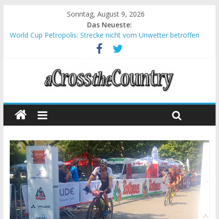
Sonntag, August 9, 2026
Das Neueste:
World Cup Petropolis: Strecke nicht vom Unwetter betroffen
Krumbach und Obergessertshausen: Mountainbike-Bundesliga
startet mit Doppelevent
Supercup Massi Banyoles: Siege für Carod und Richards
Halbzeit beim Andalucia Bike Race: Weltmeister Seewald führt
Chelva: Schweizer Doppelsieg beim ersten XCO-Rennen der
Saison