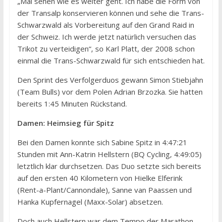
„Mal sehen wie es weiter geht. Ich habe die Form von
der Transalp konservieren können und sehe die Trans-
Schwarzwald als Vorbereitung auf den Grand Raid in
der Schweiz. Ich werde jetzt natürlich versuchen das
Trikot zu verteidigen“, so Karl Platt, der 2008 schon
einmal die Trans-Schwarzwald für sich entschieden hat.
Den Sprint des Verfolgerduos gewann Simon Stiebjahn
(Team Bulls) vor dem Polen Adrian Brzozka. Sie hatten
bereits 1:45 Minuten Rückstand.
Damen: Heimsieg für Spitz
Bei den Damen konnte sich Sabine Spitz in 4:47:21
Stunden mit Ann-Katrin Hellstern (BQ Cycling, 4:49:05)
letztlich klar durchsetzen. Das Duo setzte sich bereits
auf den ersten 40 Kilometern von Hielke Elferink
(Rent-a-Plant/Cannondale), Sanne van Paassen und
Hanka Kupfernagel (Maxx-Solar) absetzen.
Doch auch Hellstern war dem Tempo der Marathon-