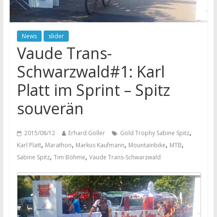
News
slider
Vaude Trans-
Schwarzwald#1: Karl
Platt im Sprint – Spitz
souverän
,
2015/08/12
Erhard Goller
Gold Trophy Sabine Spitz
,
,
,
,
,
Karl Platt
Marathon
Markus Kaufmann
Mountainbike
MTB
,
,
Sabine Spitz
Tim Böhme
Vaude Trans-Schwarzwald