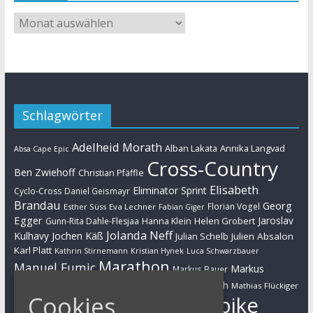
Schlagwörter
Adelheid Morath
Alban Lakata
Annika Langvad
Absa Cape Epic
Cross-Country
Ben Zwiehoff
Christian Pfäffle
Elisabeth
Eliminator Sprint
Cyclo-Cross
Daniel Geismayr
Brandau
Georg
Florian Vogel
Esther Süss
Eva Lechner
Fabian Giger
Egger
Jaroslav
Helen Grobert
Gunn-Rita Dahle-Flesjaa
Hanna Klein
Jolanda Neff
Kulhavy
Jochen Käß
Julien Absalon
Julian Schelb
Karl Platt
Kathrin Stirnemann
Kristian Hynek
Luca Schwarzbauer
Marathon
Manuel Fumic
Markus
Markus Bauer
Markus Schulte-Lünzum
Kaufmann
Martin Gluth
Mathias Flückiger
Cookies
Mountainbike
Moritz Milatz
Max Brandl