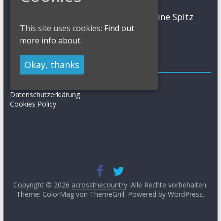
MTB
Sabine Spitz
Nino Schurter
Nadine Rieder
This site uses cookies:
Find out
Simon Stiebjahn
Urs Huber
UCI
more info about.
Impressum
Okay, thanks
Impressum / Kontakt
Datenschutzerklärung
Cookies Policy
Copyright © 2026
acrossthecountry
. Alle Rechte vorbehalten.
Theme: ColorMag von
ThemeGrill
. Powered by
WordPress
.