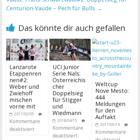
Centurion-Vaude – Pech für Bulls
→
Das könnte dir auch gefallen
Lanzarote
UCI Junior
Etappenren
Serie Nals:
nen#2:
Österreichis
Weltcup
Weber und
cher
Nove Mesto:
Zwiehoff
Doppelsieg
444
mischen
für Stigger
Meldungen
vorne mit
und
für den
Wiedmann
2017/02/05
Auftakt
Kommentare
2018/04/15
2017/05/16
Kommentare
deaktiviert
Kommentare
deaktiviert
deaktiviert