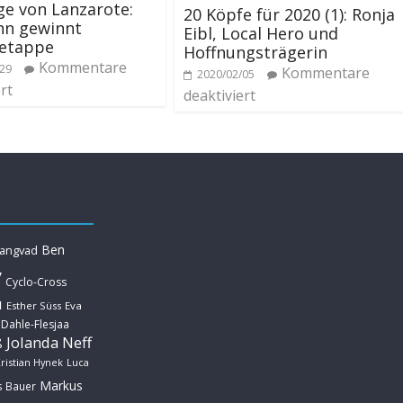
ge von Lanzarote:
20 Köpfe für 2020 (1): Ronja
hn gewinnt
Eibl, Local Hero und
setappe
Hoffnungsträgerin
Kommentare
/29
Kommentare
2020/02/05
rt
deaktiviert
Ben
Langvad
y
Cyclo-Cross
u
Esther Süss
Eva
 Dahle-Flesjaa
Jolanda Neff
ß
ristian Hynek
Luca
Markus
s Bauer