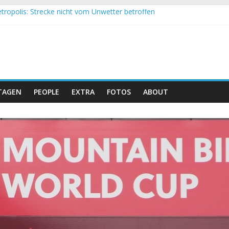
tropolis: Strecke nicht vom Unwetter betroffen
 Obergessertshausen: Mountainbike-Bundesliga startet mit Doppel
si Banyoles: Siege für Carod und Richards
m Andalucia Bike Race: Weltmeister Seewald führt
eizer Doppelsieg beim ersten XCO-Rennen der Saison
TAGEN
PEOPLE
EXTRA
FOTOS
ABOUT