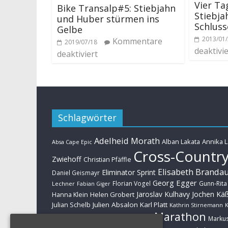
Vier Ta
Bike Transalp#5: Stiebjahn
Stiebja
und Huber stürmen ins
Schlus
Gelbe
2013/01
Kommentare
2019/07/18
deaktivie
deaktiviert
Schlagwörter
Adelheid Morath
Alban Lakata
Annika 
Absa Cape Epic
Cross-Countr
Zwiehoff
Christian Pfäffle
Elisabeth Branda
Eliminator Sprint
Daniel Geismayr
Georg Egger
Florian Vogel
Gunn-Rita
Lechner
Fabian Giger
Jaroslav Kulhavy
Jochen Kä
Helen Grobert
Hanna Klein
Julien Absalon
Karl Platt
Julian Schelb
Kathrin Stirnemann
K
Marathon
Manuel Fumic
Marku
Schwarzbauer