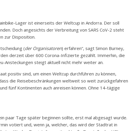
inbike-Lager ist einerseits der Weltcup in Andorra. Der soll
tfinden. Doch angesichts der Verbreitung von SARS CoV-2 steht
n zur Disposition.
ntscheidung (
der Organisatoren
) erfahren“, sagt Simon Burney,
en derzeit über 600 Corona-Infizierte gezählt. Immerhin, die
eu-Ansteckungen steigt aktuell nicht mehr weiter an.
aat positiv sind, um einen Weltcup durchführen zu können,
dass die Reisebeschränkungen weltweit so weit zurückgefahren
n und fünf Kontinenten auch anreisen können. Ohne 14-tägige
ein paar Tage später beginnen sollte, erst mal abgesagt wurde.
min votiert und, wenn ja, welcher, das wird der Stadtrat in