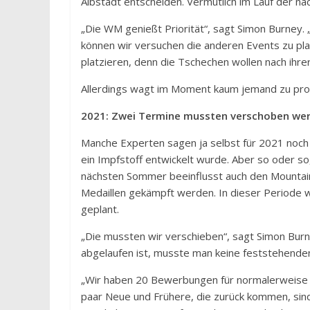
Albstadt entscheiden. Vermutlich im Lauf der nä
„Die WM genießt Priorität“, sagt Simon Burney. 
können wir versuchen die anderen Events zu pl
platzieren, denn die Tschechen wollen nach ihr
Allerdings wagt im Moment kaum jemand zu prog
2021: Zwei Termine mussten verschoben we
Manche Experten sagen ja selbst für 2021 noch
ein Impfstoff entwickelt wurde. Aber so oder s
nächsten Sommer beeinflusst auch den Mountainbi
Medaillen gekämpft werden. In dieser Periode 
geplant.
„Die mussten wir verschieben“, sagt Simon Bur
abgelaufen ist, musste man keine feststehende
„Wir haben 20 Bewerbungen für normalerweise zeh
paar Neue und Frühere, die zurück kommen, sind