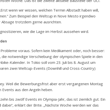
chsten Woche. Das ist die zweite aktuelle Baustelle der UCI.
„Erst wenn wir wissen, welchen Termin Albstadt haben will,
anen.“ Zum Beispiel den Weltcup in Nove Mesto irgendwo
er Absage trotzdem gerne ausrichten.
nostizieren, wie die Lage im Herbst aussehen wird.
rden
 Probleme voraus. Sofern kein Medikament oder, noch besser:
o, die notwendige Verschiebung der olympischen Spiele in den
ke-Kalender. In Tokio soll vom 23. Juli bis 8. August um
waren zwei Weltcup-Events (Downhill und Cross-Country)
ney. Weil die Bewerbungsfrist aber erst vergangenen Montag
n Events aus den Angeln heben.
n bis zwölf Events im Olympia-Jahr, das ist ziemlich gut. Ein
 dabei“, erklärt der Brite. „Nächste Woche werden wir das