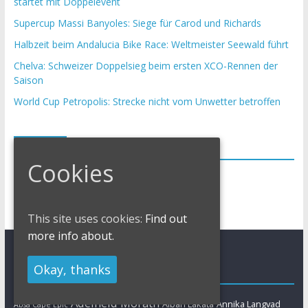
startet mit Doppelevent
Supercup Massi Banyoles: Siege für Carod und Richards
Halbzeit beim Andalucia Bike Race: Weltmeister Seewald führt
Chelva: Schweizer Doppelsieg beim ersten XCO-Rennen der
Saison
World Cup Petropolis: Strecke nicht vom Unwetter betroffen
Archiv
Cookies
This site uses cookies:
Find out
more info about.
Okay, thanks
Schlagwörter
Adelheid Morath
Alban Lakata
Annika Langvad
Absa Cape Epic