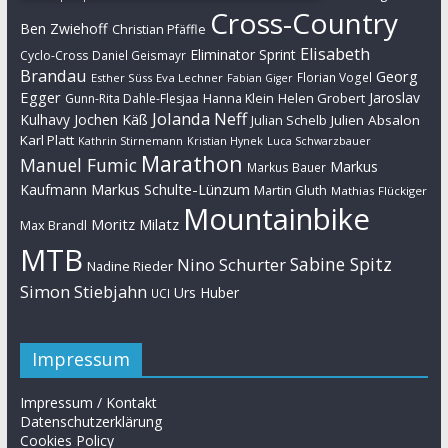
Cross-Country
Ben Zwiehoff
Christian Pfäffle
Elisabeth
Eliminator Sprint
Cyclo-Cross
Daniel Geismayr
Brandau
Georg
Florian Vogel
Esther Süss
Eva Lechner
Fabian Giger
Egger
Jaroslav
Helen Grobert
Gunn-Rita Dahle-Flesjaa
Hanna Klein
Jolanda Neff
Kulhavy
Jochen Käß
Julien Absalon
Julian Schelb
Karl Platt
Kathrin Stirnemann
Kristian Hynek
Luca Schwarzbauer
Marathon
Manuel Fumic
Markus
Markus Bauer
Markus Schulte-Lünzum
Kaufmann
Martin Gluth
Mathias Flückiger
Mountainbike
Moritz Milatz
Max Brandl
MTB
Sabine Spitz
Nino Schurter
Nadine Rieder
Simon Stiebjahn
Urs Huber
UCI
Impressum
Impressum / Kontakt
Datenschutzerklärung
Cookies Policy