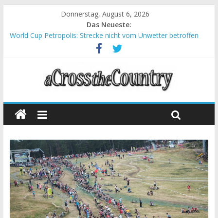
Donnerstag, August 6, 2026
Das Neueste:
World Cup Petropolis: Strecke nicht vom Unwetter betroffen
Krumbach und Obergessertshausen: Mountainbike-Bundesliga
startet mit Doppelevent
Supercup Massi Banyoles: Siege für Carod und Richards
Halbzeit beim Andalucia Bike Race: Weltmeister Seewald führt
Chelva: Schweizer Doppelsieg beim ersten XCO-Rennen der
Saison