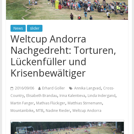
News
slider
Weltcup Andorra
Nachgedreht: Torturen,
Lückenfüller und
Krisenbewältiger
,
2016/09/06
Erhard Goller
Annika Langvad
Cross-
,
,
,
,
Country
Elisabeth Brandau
Irina Kalentieva
Linda Indergand
,
,
,
Martin Fanger
Mathias Flückiger
Matthias Stirnemann
,
,
,
Mountainbike
MTB
Nadine Rieder
Weltcup Andorra