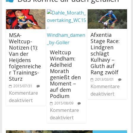
Afxentia
MSA-
Stage Race:
Weltcup-
Lindgren
Notizen (1):
Weltcup
schlägt
Van der
Windham:
Kulhavy –
Heijdens
Adelheid
Gluth auf
folgenreiche
Morath
Rang zwölf
r Trainings-
genießt den
Sturz
2013/03/01
Moment –
Kommentare
2015/07/31
auf dem
Kommentare
deaktiviert
Podium
deaktiviert
2015/08/09
Kommentare
deaktiviert