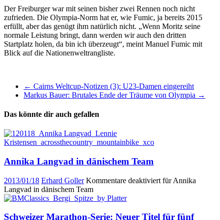
Der Freiburger war mit seinen bisher zwei Rennen noch nicht
zufrieden. Die Olympia-Norm hat er, wie Fumic, ja bereits 2015
erfüllt, aber das genügt ihm natürlich nicht. „Wenn Moritz seine
normale Leistung bringt, dann werden wir auch den dritten
Startplatz holen, da bin ich überzeugt“, meint Manuel Fumic mit
Blick auf die Nationenweltrangliste.
←
Cairns Weltcup-Notizen (3): U23-Damen eingereiht
Markus Bauer: Brutales Ende der Träume von Olympia
→
Das könnte dir auch gefallen
Annika Langvad in dänischem Team
2013/01/18
Erhard Goller
Kommentare deaktiviert
für Annika
Langvad in dänischem Team
Schweizer Marathon-Serie: Neuer Titel für fünf