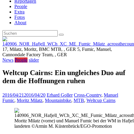
Reportagen
People
Extra
Fotos
About
17, Milatz, Moritz, BMC MTB, , GER 5, Fumic, Manuel,
Cannondale Factory Team, , GER
News
People
slider
Weltcup Cairns: Ein ungleiches Duo auf
dem die Hoffnungen ruhen
2016/04/21
2016/04/20
Erhard Goller
Cross-Country
,
Manuel
Fumic
,
Moritz Milatz
,
Mountainbike
,
MTB
,
Weltcup Cairns
Moritz Milatz (vorne) und Manuel Fumic bei der WM in Hafjell
landeten ©Armin M. Küstenbrück/EGO-Promotion