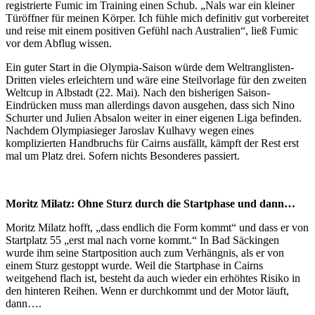
registrierte Fumic im Training einen Schub. „Nals war ein kleiner
Türöffner für meinen Körper. Ich fühle mich definitiv gut vorbereitet
und reise mit einem positiven Gefühl nach Australien“, ließ Fumic
vor dem Abflug wissen.
Ein guter Start in die Olympia-Saison würde dem Weltranglisten-
Dritten vieles erleichtern und wäre eine Steilvorlage für den zweiten
Weltcup in Albstadt (22. Mai). Nach den bisherigen Saison-
Eindrücken muss man allerdings davon ausgehen, dass sich Nino
Schurter und Julien Absalon weiter in einer eigenen Liga befinden.
Nachdem Olympiasieger Jaroslav Kulhavy wegen eines
komplizierten Handbruchs für Cairns ausfällt, kämpft der Rest erst
mal um Platz drei. Sofern nichts Besonderes passiert.
Moritz Milatz: Ohne Sturz durch die Startphase und dann…
Moritz Milatz hofft, „dass endlich die Form kommt“ und dass er von
Startplatz 55 „erst mal nach vorne kommt.“ In Bad Säckingen
wurde ihm seine Startposition auch zum Verhängnis, als er von
einem Sturz gestoppt wurde. Weil die Startphase in Cairns
weitgehend flach ist, besteht da auch wieder ein erhöhtes Risiko in
den hinteren Reihen. Wenn er durchkommt und der Motor läuft,
dann….