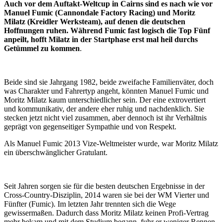
Auch vor dem Auftakt-Weltcup in Cairns sind es nach wie vor
Manuel Fumic (Cannondale Factory Racing) und Moritz
Milatz (Kreidler Werksteam), auf denen die deutschen
Hoffnungen ruhen. Während Fumic fast logisch die Top Fünf
anpeilt, hofft Milatz in der Startphase erst mal heil durchs
Getümmel zu kommen
.
Beide sind sie Jahrgang 1982, beide zweifache Familienväter, doch
was Charakter und Fahrertyp angeht, könnten Manuel Fumic und
Moritz Milatz kaum unterschiedlicher sein. Der eine extrovertiert
und kommunikativ, der andere eher ruhig und nachdenklich. Sie
stecken jetzt nicht viel zusammen, aber dennoch ist ihr Verhältnis
geprägt von gegenseitiger Sympathie und von Respekt.
Als Manuel Fumic 2013 Vize-Weltmeister wurde, war Moritz Milatz
ein überschwänglicher Gratulant.
Seit Jahren sorgen sie für die besten deutschen Ergebnisse in der
Cross-Country-Disziplin, 2014 waren sie bei der WM Vierter und
Fünfter (Fumic). Im letzten Jahr trennten sich die Wege
gewissermaßen. Dadurch dass Moritz Milatz keinen Profi-Vertrag
mehr bekam und mit dem Studium begann, fuhr er weniger Rennen