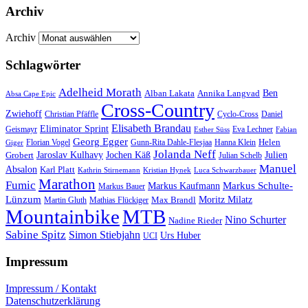
Archiv
Archiv
Schlagwörter
Adelheid Morath
Ben
Alban Lakata
Annika Langvad
Absa Cape Epic
Cross-Country
Zwiehoff
Christian Pfäffle
Cyclo-Cross
Daniel
Elisabeth Brandau
Eliminator Sprint
Geismayr
Esther Süss
Eva Lechner
Fabian
Georg Egger
Helen
Florian Vogel
Gunn-Rita Dahle-Flesjaa
Hanna Klein
Giger
Jolanda Neff
Jochen Käß
Grobert
Jaroslav Kulhavy
Julien
Julian Schelb
Manuel
Absalon
Karl Platt
Kathrin Stirnemann
Kristian Hynek
Luca Schwarzbauer
Marathon
Fumic
Markus Schulte-
Markus Kaufmann
Markus Bauer
Lünzum
Moritz Milatz
Martin Gluth
Max Brandl
Mathias Flückiger
Mountainbike
MTB
Nino Schurter
Nadine Rieder
Sabine Spitz
Simon Stiebjahn
Urs Huber
UCI
Impressum
Impressum / Kontakt
Datenschutzerklärung