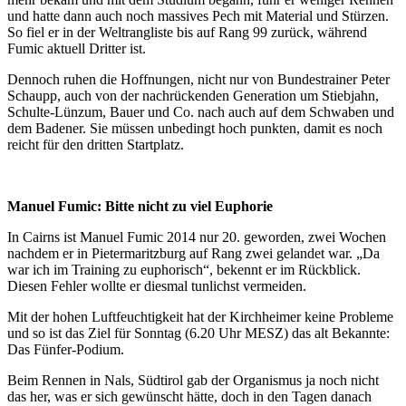
und hatte dann auch noch massives Pech mit Material und Stürzen.
So fiel er in der Weltrangliste bis auf Rang 99 zurück, während
Fumic aktuell Dritter ist.
Dennoch ruhen die Hoffnungen, nicht nur von Bundestrainer Peter
Schaupp, auch von der nachrückenden Generation um Stiebjahn,
Schulte-Lünzum, Bauer und Co. nach auch auf dem Schwaben und
dem Badener. Sie müssen unbedingt hoch punkten, damit es noch
reicht für den dritten Startplatz.
Manuel Fumic: Bitte nicht zu viel Euphorie
In Cairns ist Manuel Fumic 2014 nur 20. geworden, zwei Wochen
nachdem er in Pietermaritzburg auf Rang zwei gelandet war. „Da
war ich im Training zu euphorisch“, bekennt er im Rückblick.
Diesen Fehler wollte er diesmal tunlichst vermeiden.
Mit der hohen Luftfeuchtigkeit hat der Kirchheimer keine Probleme
und so ist das Ziel für Sonntag (6.20 Uhr MESZ) das alt Bekannte:
Das Fünfer-Podium.
Beim Rennen in Nals, Südtirol gab der Organismus ja noch nicht
das her, was er sich gewünscht hätte, doch in den Tagen danach