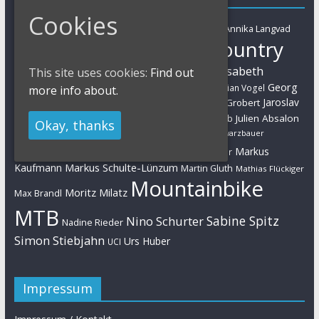
Cookies
Adelheid Morath
Alban Lakata
Annika Langvad
Absa Cape Epic
Cross-Country
Ben Zwiehoff
Christian Pfäffle
Elisabeth
This site uses cookies:
Find out
Eliminator Sprint
Cyclo-Cross
Daniel Geismayr
Brandau
Georg
Florian Vogel
more info about.
Esther Süss
Eva Lechner
Fabian Giger
Egger
Jaroslav
Helen Grobert
Gunn-Rita Dahle-Flesjaa
Hanna Klein
Jolanda Neff
Kulhavy
Jochen Käß
Julien Absalon
Julian Schelb
Okay, thanks
Karl Platt
Kathrin Stirnemann
Kristian Hynek
Luca Schwarzbauer
Marathon
Manuel Fumic
Markus
Markus Bauer
Markus Schulte-Lünzum
Kaufmann
Martin Gluth
Mathias Flückiger
Mountainbike
Moritz Milatz
Max Brandl
MTB
Sabine Spitz
Nino Schurter
Nadine Rieder
Simon Stiebjahn
Urs Huber
UCI
Impressum