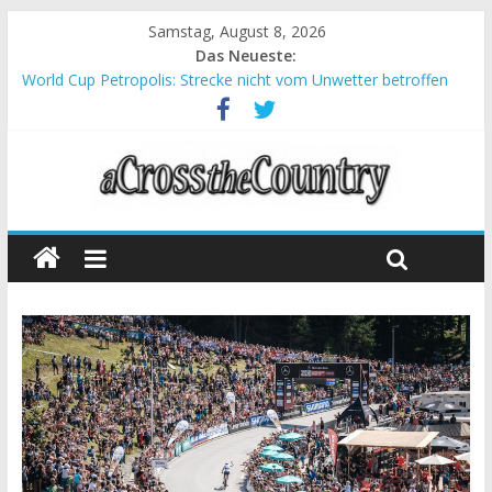
Samstag, August 8, 2026
Das Neueste:
World Cup Petropolis: Strecke nicht vom Unwetter betroffen
Krumbach und Obergessertshausen: Mountainbike-Bundesliga
startet mit Doppelevent
Supercup Massi Banyoles: Siege für Carod und Richards
Halbzeit beim Andalucia Bike Race: Weltmeister Seewald führt
Chelva: Schweizer Doppelsieg beim ersten XCO-Rennen der
Saison