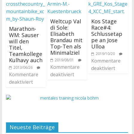
Weltcup Val
Kos Stage
di Sole:
Race#4:
Marathon-
Elisabeth
Schlussetap
WM: Sauser
Brandau mit
pe an Jose
will den
Top-Ten als
Ulloa
Titel,
Minimalziel
Teamkollege
2019/10/20
Kulhavy auch
2019/08/01
Kommentare
Kommentare
2013/06/26
deaktiviert
Kommentare
deaktiviert
deaktiviert
Neueste Beiträge