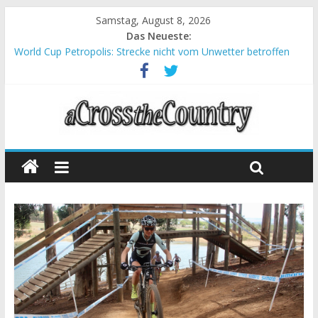
Samstag, August 8, 2026
Das Neueste:
World Cup Petropolis: Strecke nicht vom Unwetter betroffen
Krumbach und Obergessertshausen: Mountainbike-Bundesliga
startet mit Doppelevent
Supercup Massi Banyoles: Siege für Carod und Richards
Halbzeit beim Andalucia Bike Race: Weltmeister Seewald führt
Chelva: Schweizer Doppelsieg beim ersten XCO-Rennen der
Saison