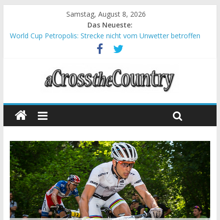
Samstag, August 8, 2026
Das Neueste:
World Cup Petropolis: Strecke nicht vom Unwetter betroffen
Krumbach und Obergessertshausen: Mountainbike-Bundesliga
startet mit Doppelevent
Supercup Massi Banyoles: Siege für Carod und Richards
Halbzeit beim Andalucia Bike Race: Weltmeister Seewald führt
Chelva: Schweizer Doppelsieg beim ersten XCO-Rennen der
Saison