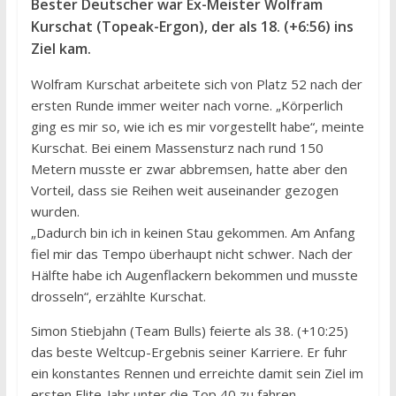
Bester Deutscher war Ex-Meister Wolfram
Kurschat (Topeak-Ergon), der als 18. (+6:56) ins
Ziel kam.
Wolfram Kurschat arbeitete sich von Platz 52 nach der
ersten Runde immer weiter nach vorne. „Körperlich
ging es mir so, wie ich es mir vorgestellt habe“, meinte
Kurschat. Bei einem Massensturz nach rund 150
Metern musste er zwar abbremsen, hatte aber den
Vorteil, dass sie Reihen weit auseinander gezogen
wurden.
„Dadurch bin ich in keinen Stau gekommen. Am Anfang
fiel mir das Tempo überhaupt nicht schwer. Nach der
Hälfte habe ich Augenflackern bekommen und musste
drosseln“, erzählte Kurschat.
Simon Stiebjahn (Team Bulls) feierte als 38. (+10:25)
das beste Weltcup-Ergebnis seiner Karriere. Er fuhr
ein konstantes Rennen und erreichte damit sein Ziel im
ersten Elite-Jahr unter die Top 40 zu fahren.