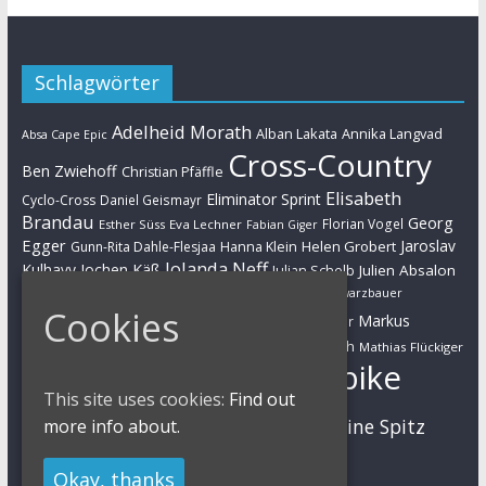
Schlagwörter
Adelheid Morath
Alban Lakata
Annika Langvad
Absa Cape Epic
Cross-Country
Ben Zwiehoff
Christian Pfäffle
Elisabeth
Eliminator Sprint
Cyclo-Cross
Daniel Geismayr
Brandau
Georg
Florian Vogel
Esther Süss
Eva Lechner
Fabian Giger
Egger
Jaroslav
Helen Grobert
Gunn-Rita Dahle-Flesjaa
Hanna Klein
Jolanda Neff
Kulhavy
Jochen Käß
Julien Absalon
Julian Schelb
Karl Platt
Kathrin Stirnemann
Kristian Hynek
Luca Schwarzbauer
Marathon
Cookies
Manuel Fumic
Markus
Markus Bauer
Markus Schulte-Lünzum
Kaufmann
Martin Gluth
Mathias Flückiger
Mountainbike
Moritz Milatz
Max Brandl
This site uses cookies:
Find out
MTB
Sabine Spitz
more info about.
Nino Schurter
Nadine Rieder
Simon Stiebjahn
Urs Huber
UCI
Okay, thanks