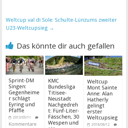
Weltcup val di Sole: Schulte-Lünzums zweiter
U23-Weltcupsieg
→
Das könnte dir auch gefallen
Sprint-DM
KMC
Weltcup
Singen:
Bundesliga
Mont Sainte
Gegenheime
Titisee-
Anne: Alan
r schlägt
Neustadt
Hatherly
Eyring und
Nachgedreh
gelingt
Pfäffle
t: Fünf-Liter-
erster
Fässchen, 30
Weltcupsieg
2013/05/11
Wespen und
Kommentare
2018/08/12