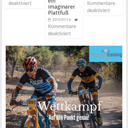
ein
Kommentare
deaktiviert
imaginärer
deaktiviert
Plattfuß
2015/07/14
Kommentare
deaktiviert