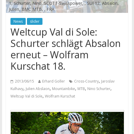
1, Schurter, Nino, SCOTT-Swisspower, , SUI 12, Absalon,
Julien, BMC MTB, , FRA
News
slider
Weltcup Val di Sole:
Schurter schlägt Absalon
erneut – Wolfram
Kurschat 18.
,
2013/06/15
Erhard Goller
Cross-Country
Jaroslav
,
,
,
,
,
Kulhavy
Julien Abslaon
Mountainbike
MTB
Nino Schurter
,
Weltcup Val di Sole
Wolfram Kurschat