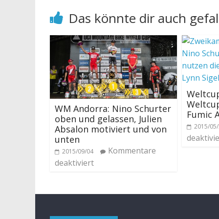
Das könnte dir auch gefal
Weltcup
Weltcup
WM Andorra: Nino Schurter
Fumic 
oben und gelassen, Julien
2015/05
Absalon motiviert und von
deaktivie
unten
Kommentare
2015/09/04
deaktiviert