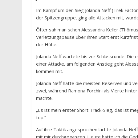
Im Kampf um den Sieg Jolanda Neff (Trek Factory
der Spitzengruppe, ging alle Attacken mit, wurde
Öfter sah man schon Alessandra Keller (Thömus 
Verletzungspause über ihren Start erst kurzfris
der Höhe.
Jolanda Neff wartete bis zur Schlussrunde. Die 
einer Attacke, am folgenden Anstieg geht Alessa
kommen mit.
Jolanda Neff hatte die meisten Reserven und ver
zwei, während Ramona Forchini als Vierte hinte
machte.
„Es ist mein erster Short Track-Sieg, das ist mega
top.“
Auf ihre Taktik angesprochen lachte Jolanda Nef
mit mir durchgegangen. Heute hatte ich die Ged