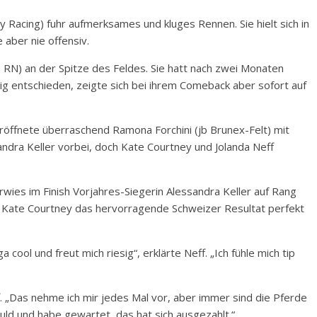
 Racing) fuhr aufmerksames und kluges Rennen. Sie hielt sich in
 aber nie offensiv.
RN) an der Spitze des Feldes. Sie hatt nach zwei Monaten
tig entschieden, zeigte sich bei ihrem Comeback aber sofort auf
eröffnete überraschend Ramona Forchini (jb Brunex-Felt) mit
ndra Keller vorbei, doch Kate Courtney und Jolanda Neff
wies im Finish Vorjahres-Siegerin Alessandra Keller auf Rang
r Kate Courtney das hervorragende Schweizer Resultat perfekt
 cool und freut mich riesig“, erklärte Neff. „Ich fühle mich tip
f. „Das nehme ich mir jedes Mal vor, aber immer sind die Pferde
uld und habe gewartet, das hat sich ausgezahlt.“