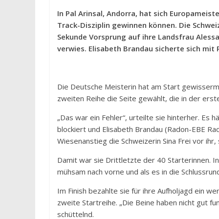
In Pal Arinsal, Andorra, hat sich Europameist
Track-Disziplin gewinnen können. Die Schwe
Sekunde Vorsprung auf ihre Landsfrau Alessan
verwies. Elisabeth Brandau sicherte sich mit 
Die Deutsche Meisterin hat am Start gewissermaß
zweiten Reihe die Seite gewählt, die in der erst
„Das war ein Fehler“, urteilte sie hinterher. Es 
blockiert und Elisabeth Brandau (Radon-EBE Rac
Wiesenanstieg die Schweizerin Sina Frei vor ihr
Damit war sie Drittletzte der 40 Starterinnen.
mühsam nach vorne und als es in die Schlussrund
Im Finish bezahlte sie für ihre Aufholjagd ein 
zweite Startreihe. „Die Beine haben nicht gut fu
schüttelnd.