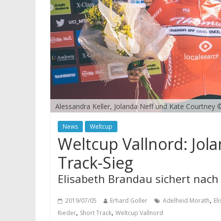
Alessandra Keller, Jolanda Neff und Kate Courtney ©
News
Weltcup
Weltcup Vallnord: Jola
Track-Sieg
Elisabeth Brandau sichert nach 
,
2019/07/05
Erhard Goller
Adelheid Morath
El
,
,
Rieder
Short Track
Weltcup Vallnord