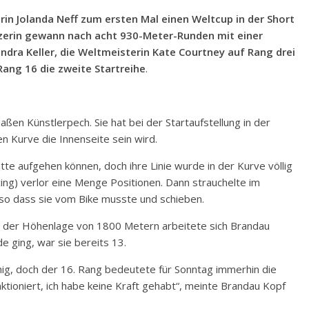
erin Jolanda Neff zum ersten Mal einen Weltcup in der Short
izerin gewann nach acht 930-Meter-Runden mit einer
dra Keller, die Weltmeisterin Kate Courtney auf Rang drei
Rang 16 die zweite Startreihe
.
en Künstlerpech. Sie hat bei der Startaufstellung in der
en Kurve die Innenseite sein wird.
hätte aufgehen können, doch ihre Linie wurde in der Kurve völlig
ing) verlor eine Menge Positionen. Dann strauchelte im
, so dass sie vom Bike musste und schieben.
 In der Höhenlage von 1800 Metern arbeitete sich Brandau
e ging, war sie bereits 13.
wenig, doch der 16. Rang bedeutete für Sonntag immerhin die
nktioniert, ich habe keine Kraft gehabt“, meinte Brandau Kopf