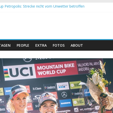
up Petropolis: Strecke nicht vom Unwetter betroffen
h und Obergessertshausen: Mountainbike-Bundesliga startet mit Do
p Massi Banyoles: Siege für Carod und Richards
t beim Andalucia Bike Race: Weltmeister Seewald führt
 Schweizer Doppelsieg beim ersten XCO-Rennen der Saison
TAGEN
PEOPLE
EXTRA
FOTOS
ABOUT