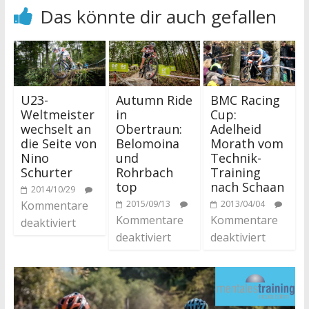
Das könnte dir auch gefallen
Autumn Ride
BMC Racing
U23-
in
Cup:
Weltmeister
Obertraun:
Adelheid
wechselt an
Belomoina
Morath vom
die Seite von
und
Technik-
Nino
Rohrbach
Training
Schurter
top
nach Schaan
2014/10/29
2015/09/13
2013/04/04
Kommentare
Kommentare
Kommentare
deaktiviert
deaktiviert
deaktiviert