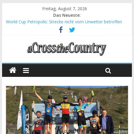
Freitag, August 7, 2026
Das Neueste:
World Cup Petropolis: Strecke nicht vom Unwetter betroffen
Krumbach und Obergessertshausen: Mountainbike-Bundesliga
startet mit Doppelevent
Supercup Massi Banyoles: Siege für Carod und Richards
Halbzeit beim Andalucia Bike Race: Weltmeister Seewald führt
Chelva: Schweizer Doppelsieg beim ersten XCO-Rennen der
Saison