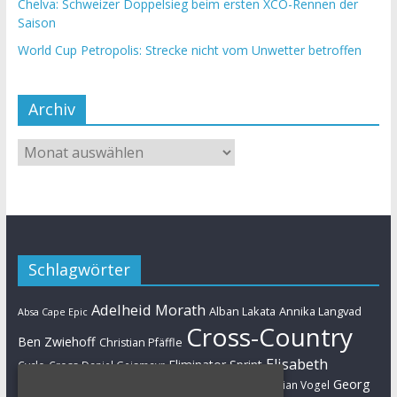
Chelva: Schweizer Doppelsieg beim ersten XCO-Rennen der
Saison
World Cup Petropolis: Strecke nicht vom Unwetter betroffen
Archiv
Schlagwörter
Adelheid Morath
Alban Lakata
Annika Langvad
Absa Cape Epic
Cross-Country
Ben Zwiehoff
Christian Pfäffle
Elisabeth
Eliminator Sprint
Cyclo-Cross
Daniel Geismayr
Brandau
Georg
Florian Vogel
Esther Süss
Eva Lechner
Fabian Giger