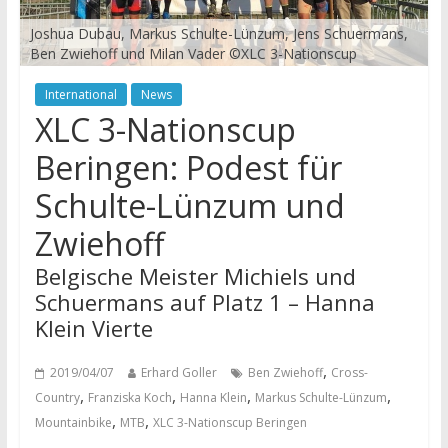
Joshua Dubau, Markus Schulte-Lünzum, Jens Schuermans,
Ben Zwiehoff und Milan Vader ©XLC 3-Nationscup
International
News
XLC 3-Nationscup
Beringen: Podest für
Schulte-Lünzum und
Zwiehoff
Belgische Meister Michiels und
Schuermans auf Platz 1 – Hanna
Klein Vierte
,
2019/04/07
Erhard Goller
Ben Zwiehoff
Cross-
,
,
,
,
Country
Franziska Koch
Hanna Klein
Markus Schulte-Lünzum
,
,
Mountainbike
MTB
XLC 3-Nationscup Beringen