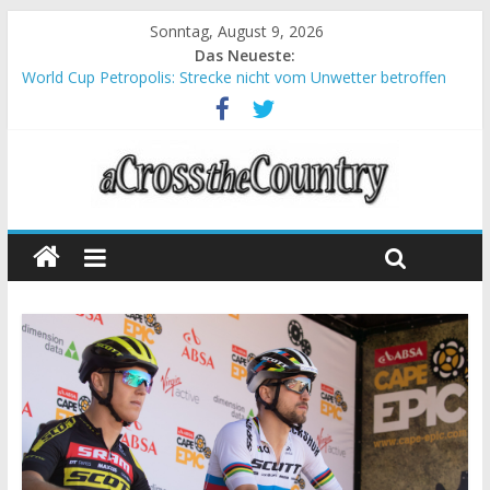
Sonntag, August 9, 2026
Das Neueste:
World Cup Petropolis: Strecke nicht vom Unwetter betroffen
Krumbach und Obergessertshausen: Mountainbike-Bundesliga
startet mit Doppelevent
Supercup Massi Banyoles: Siege für Carod und Richards
Halbzeit beim Andalucia Bike Race: Weltmeister Seewald führt
Chelva: Schweizer Doppelsieg beim ersten XCO-Rennen der
Saison