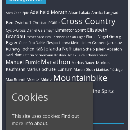
Adelheid Morath
Alban Lakata
Annika Langvad
Absa Cape Epic
Cross-Country
Ben Zwiehoff
Christian Pfäffle
Elisabeth
Eliminator Sprint
Cyclo-Cross
Daniel Geismayr
Brandau
Georg
Florian Vogel
Esther Süss
Eva Lechner
Fabian Giger
Egger
Jaroslav
Helen Grobert
Gunn-Rita Dahle-Flesjaa
Hanna Klein
Jolanda Neff
Kulhavy
Jochen Käß
Julien Absalon
Julian Schelb
Karl Platt
Kathrin Stirnemann
Kristian Hynek
Luca Schwarzbauer
Marathon
Manuel Fumic
Markus
Markus Bauer
Markus Schulte-Lünzum
Kaufmann
Martin Gluth
Mathias Flückiger
Mountainbike
Moritz Milatz
Max Brandl
MTB
Sabine Spitz
Nino Schurter
Nadine Rieder
Cookies
Simon Stiebjahn
Urs Huber
UCI
This site uses cookies:
Find out
Impressum
more info about.