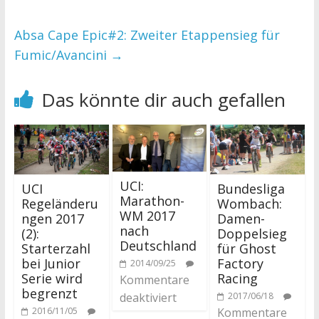
Absa Cape Epic#2: Zweiter Etappensieg für
Fumic/Avancini
→
Das könnte dir auch gefallen
UCI:
UCI
Bundesliga
Marathon-
Regeländeru
Wombach:
WM 2017
ngen 2017
Damen-
nach
(2):
Doppelsieg
Deutschland
Starterzahl
für Ghost
bei Junior
Factory
2014/09/25
Serie wird
Racing
Kommentare
begrenzt
2017/06/18
deaktiviert
2016/11/05
Kommentare