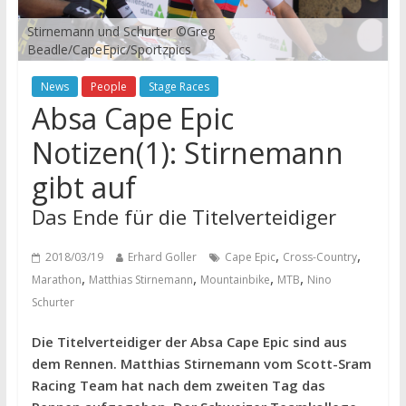
Stirnemann und Schurter ©Greg
Beadle/CapeEpic/Sportzpics
News
People
Stage Races
Absa Cape Epic
Notizen(1): Stirnemann
gibt auf
Das Ende für die Titelverteidiger
,
,
2018/03/19
Erhard Goller
Cape Epic
Cross-Country
,
,
,
,
Marathon
Matthias Stirnemann
Mountainbike
MTB
Nino
Schurter
Die Titelverteidiger der Absa Cape Epic sind aus
dem Rennen. Matthias Stirnemann vom Scott-Sram
Racing Team hat nach dem zweiten Tag das