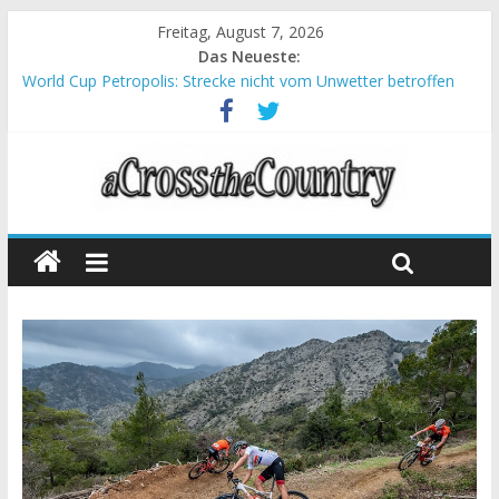
Freitag, August 7, 2026
Das Neueste:
World Cup Petropolis: Strecke nicht vom Unwetter betroffen
Krumbach und Obergessertshausen: Mountainbike-Bundesliga
startet mit Doppelevent
Supercup Massi Banyoles: Siege für Carod und Richards
Halbzeit beim Andalucia Bike Race: Weltmeister Seewald führt
Chelva: Schweizer Doppelsieg beim ersten XCO-Rennen der
Saison