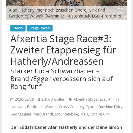
Alan Hatherly, hier noch zwischen Ondrej Cink und
Bartlomej Wawak ©Armin M. Küstenbrück/EGO-Promotion
News
Stage Races
Afxentia Stage Race#3:
Zweiter Etappensieg für
Hatherly/Andreassen
Starker Luca Schwarzbauer –
Brandl/Egger verbessern sich auf
Rang fünf
,
2020/02/29
Erhard Goller
Afxentia Stage race
Annika
,
,
,
,
Langvad
Bartlomej Wawak
Cross-Country
Cyprus Sunshine Epic
,
,
,
,
Georg Egger
Max Brandl
Mountainbike
MTB
Ondrej Cink
Der Südafrikaner Alan Hatherly und der Däne Simon