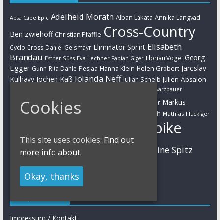
Adelheid Morath
Alban Lakata
Annika Langvad
Absa Cape Epic
Cross-Country
Ben Zwiehoff
Christian Pfäffle
Elisabeth
Eliminator Sprint
Cyclo-Cross
Daniel Geismayr
Brandau
Georg
Florian Vogel
Esther Süss
Eva Lechner
Fabian Giger
Egger
Jaroslav
Helen Grobert
Gunn-Rita Dahle-Flesjaa
Hanna Klein
Jolanda Neff
Kulhavy
Jochen Käß
Julien Absalon
Julian Schelb
Karl Platt
Kathrin Stirnemann
Kristian Hynek
Luca Schwarzbauer
Marathon
Manuel Fumic
Cookies
Markus
Markus Bauer
Markus Schulte-Lünzum
Kaufmann
Martin Gluth
Mathias Flückiger
Mountainbike
Moritz Milatz
Max Brandl
This site uses cookies:
Find out
MTB
Sabine Spitz
Nino Schurter
Nadine Rieder
more info about.
Simon Stiebjahn
Urs Huber
UCI
Okay, thanks
Impressum
Impressum / Kontakt