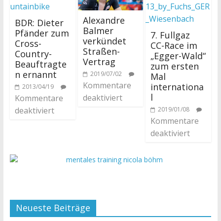
Alexandre
BDR: Dieter
Balmer
Pfänder zum
7. Fullgaz
verkündet
Cross-
CC-Race im
Straßen-
Country-
„Egger-Wald“
Vertrag
Beauftragte
zum ersten
n ernannt
2019/07/02
Mal
Kommentare
internationa
2013/04/19
l
deaktiviert
Kommentare
deaktiviert
2019/01/08
Kommentare
deaktiviert
Neueste Beiträge