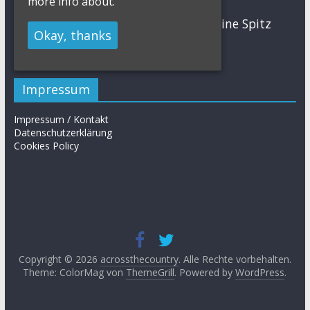
more info about.
MTB
Sabine Spitz
Nino Schurter
Nadine Rieder
Okay, thanks
Simon Stiebjahn
Urs Huber
UCI
Impressum
Impressum / Kontakt
Datenschutzerklärung
Cookies Policy
Copyright © 2026
acrossthecountry
. Alle Rechte vorbehalten.
Theme: ColorMag von
ThemeGrill
. Powered by
WordPress
.