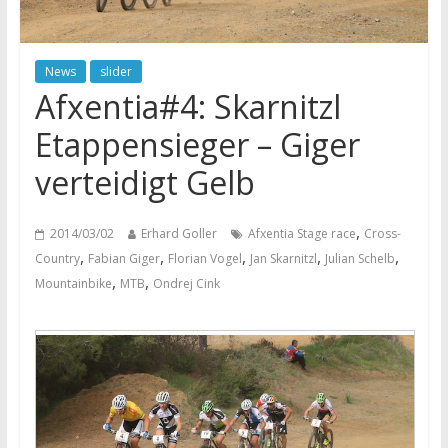
News
slider
Afxentia#4: Skarnitzl
Etappensieger – Giger
verteidigt Gelb
,
2014/03/02
Erhard Goller
Afxentia Stage race
Cross-
,
,
,
,
,
Country
Fabian Giger
Florian Vogel
Jan Skarnitzl
Julian Schelb
,
,
Mountainbike
MTB
Ondrej Cink