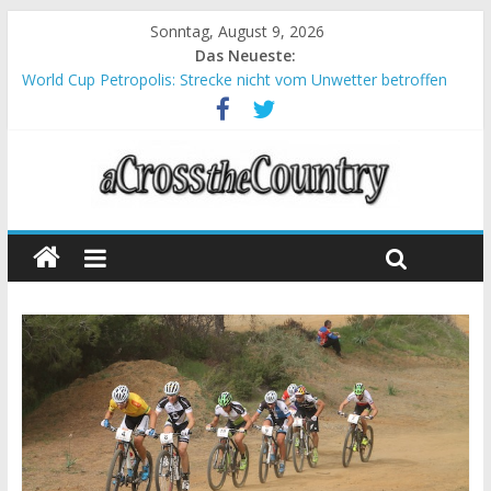
Sonntag, August 9, 2026
Das Neueste:
World Cup Petropolis: Strecke nicht vom Unwetter betroffen
Krumbach und Obergessertshausen: Mountainbike-Bundesliga
startet mit Doppelevent
Supercup Massi Banyoles: Siege für Carod und Richards
Halbzeit beim Andalucia Bike Race: Weltmeister Seewald führt
Chelva: Schweizer Doppelsieg beim ersten XCO-Rennen der
Saison