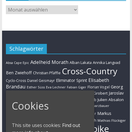
Schlagwörter
Adelheid Morath
Alban Lakata
Annika Langvad
Absa Cape Epic
Cross-Country
Ben Zwiehoff
Christian Pfäffle
Elisabeth
Eliminator Sprint
Cyclo-Cross
Daniel Geismayr
Brandau
Georg
Florian Vogel
Esther Süss
Eva Lechner
Fabian Giger
Egger
Jaroslav
Helen Grobert
Gunn-Rita Dahle-Flesjaa
Hanna Klein
Jolanda Neff
Kulhavy
Jochen Käß
Julien Absalon
Julian Schelb
Cookies
Karl Platt
Kathrin Stirnemann
Kristian Hynek
Luca Schwarzbauer
Marathon
Manuel Fumic
Markus
Markus Bauer
Markus Schulte-Lünzum
Kaufmann
Martin Gluth
Mathias Flückiger
This site uses cookies:
Find out
Mountainbike
Moritz Milatz
Max Brandl