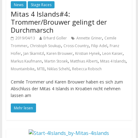
News
Stage Races
Mitas 4 Islands#4:
Trommer/Brouwer gelingt der
Durchmarsch
,
2019/04/13
Erhard Goller
Annette Griner
Cemile
,
,
,
,
Trommer
Christoph Soukup
Cross-Country
Filip Adel
Franz
,
,
,
,
,
Hofer
Jan Skarnitzl
Karen Brouwer
Kristian Hynek
Leon Kaiser
,
,
,
,
Markus Kaufmann
Martin Stosek
Matthias Alberti
Mitas 4 Islands
,
,
,
Mountainbike
MTB
Niklas Schehl
Rebecca Robisch
Cemile Trommer und Karen Brouwer haben es sich zum
Abschluss der Mitas 4 Islands in Kroatien nicht nehmen
lassen am
Mehr lesen