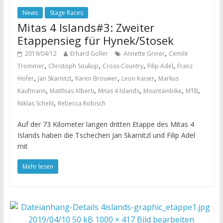
News
Stage Races
Mitas 4 Islands#3: Zweiter
Etappensieg für Hynek/Stosek
,
2019/04/12
Erhard Goller
Annette Griner
Cemile
,
,
,
,
Trommer
Christoph Soukup
Cross-Country
Filip Adel
Franz
,
,
,
,
Hofer
Jan Skarnitzl
Karen Brouwer
Leon Kaiser
Markus
,
,
,
,
,
Kaufmann
Matthias Alberti
Mitas 4 Islands
Mountainbike
MTB
,
Niklas Schehl
Rebecca Robisch
Auf der 73 Kilometer langen dritten Etappe des Mitas 4
Islands haben die Tschechen Jan Skarnitzl und Filip Adel
mit
Mehr lesen