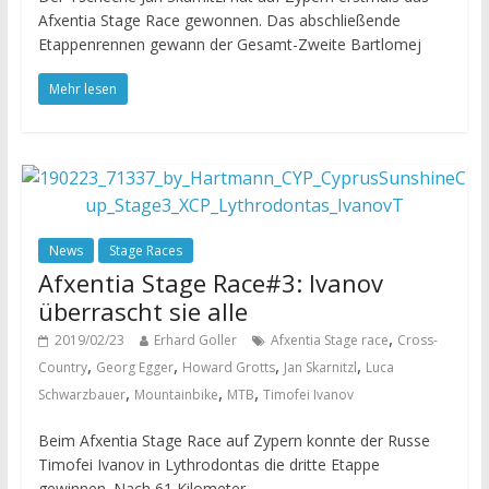
Afxentia Stage Race gewonnen. Das abschließende
Etappenrennen gewann der Gesamt-Zweite Bartlomej
Mehr lesen
News
Stage Races
Afxentia Stage Race#3: Ivanov
überrascht sie alle
,
2019/02/23
Erhard Goller
Afxentia Stage race
Cross-
,
,
,
,
Country
Georg Egger
Howard Grotts
Jan Skarnitzl
Luca
,
,
,
Schwarzbauer
Mountainbike
MTB
Timofei Ivanov
Beim Afxentia Stage Race auf Zypern konnte der Russe
Timofei Ivanov in Lythrodontas die dritte Etappe
gewinnen. Nach 61 Kilometer