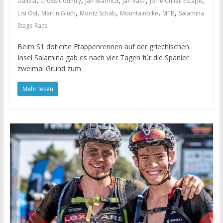
,
,
,
,
,
Galizia
Cross-Country
Jan Skarnitzl
Jan Vastl
Jofre Cullell Estape
,
,
,
,
,
Lisi Osl
Martin Gluth
Moritz Schäb
Mountainbike
MTB
Salamina
Stage Race
Beim S1 dotierte Etappenrennen auf der griechischen
Insel Salamina gab es nach vier Tagen für die Spanier
zweimal Grund zum
Mehr lesen