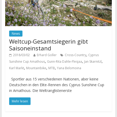
News
Weltcup-Gesamtsiegerin gibt
Saisoneinstand
,
2018/03/02
Erhard Goller
Cross-Country
Cyprus
,
,
,
Sunshine Cup Amathous
Gunn-Rita Dahle-Flesjaa
Jan Skarnitzl
,
,
,
Karl Markt
Mountainbike
MTB
Yana Belomoina
Sportler aus 15 verschiedenen Nationen, aber keine
Deutschen in den Elite-Rennen des Cyprus Sunshine Cup
in Amathous. Die Weltranglistenerste
Mehr lesen