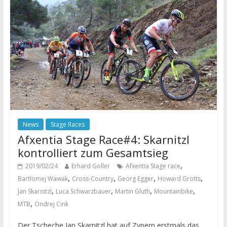
News
Stage Races
Afxentia Stage Race#4: Skarnitzl
kontrolliert zum Gesamtsieg
,
2019/02/24
Erhard Goller
Afxentia Stage race
,
,
,
,
Bartlomej Wawak
Cross-Country
Georg Egger
Howard Grotts
,
,
,
,
Jan Skarnitzl
Luca Schwarzbauer
Martin Gluth
Mountainbike
,
MTB
Ondrej Cink
Der Tscheche Jan Skarnitzl hat auf Zypern erstmals das