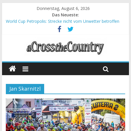
Donnerstag, August 6, 2026
Das Neueste:
World Cup Petropolis: Strecke nicht vom Unwetter betroffen
Krumbach und Obergessertshausen: Mountainbike-Bundesliga
startet mit Doppelevent
Supercup Massi Banyoles: Siege für Carod und Richards
Halbzeit beim Andalucia Bike Race: Weltmeister Seewald führt
Chelva: Schweizer Doppelsieg beim ersten XCO-Rennen der
Saison
Jan Skarnitzl