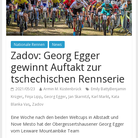
Nationale Rennen
News
Zadov: Georg Egger
gewinnt Auftakt zur
tschechischen Rennserie
2021/05/23
Armin M. Küstenbrück
Emily BattyBenjamin
,
,
,
,
,
Krüger
Finja Lipp
Georg Egger
Jan Skarnitzl
Karl Markt
Kata
,
Blanka Vas
Zadov
Eine Woche nach den beiden Weltcups in Albstadt und
Nove Mesto hat der Obergessertshausener Georg Egger
vom Lexware Mountainbike Team