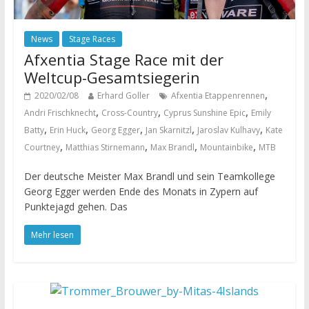
News
Stage Races
Afxentia Stage Race mit der
Weltcup-Gesamtsiegerin
,
2020/02/08
Erhard Goller
Afxentia Etappenrennen
,
,
,
Andri Frischknecht
Cross-Country
Cyprus Sunshine Epic
Emily
,
,
,
,
,
Batty
Erin Huck
Georg Egger
Jan Skarnitzl
Jaroslav Kulhavy
Kate
,
,
,
,
Courtney
Matthias Stirnemann
Max Brandl
Mountainbike
MTB
Der deutsche Meister Max Brandl und sein Teamkollege
Georg Egger werden Ende des Monats in Zypern auf
Punktejagd gehen. Das
Mehr lesen