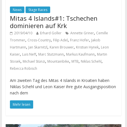
News
Stage Races
Mitas 4 Islands#1: Tschechen
dominieren auf Krk
,
2019/04/10
Erhard Goller
Annette Griner
Cemille
,
,
,
,
Trommer
Cross-Country
Filip Adel
Franz Hofer
Jakob
,
,
,
,
Hartmann
Jan Skarnitzl
Karen Brouwer
Kristian Hynek
Leon
,
,
,
,
Kaiser
Luis Neff
Marc Stutzmann
Markus Kaufmann
Martin
,
,
,
,
,
Stosek
Michael Stünzi
Mountainbike
MTB
Niklas Schehl
Rebecca Robisch
Am zweiten Tag des Mitas 4 Islands in Kroatien haben
Niklas Schehl und Leon Kaiser ihre gute Ausgangsposition
nach dem
Mehr lesen