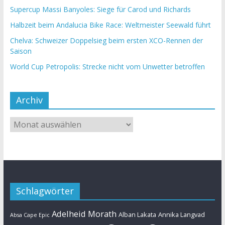
Supercup Massi Banyoles: Siege für Carod und Richards
Halbzeit beim Andalucia Bike Race: Weltmeister Seewald führt
Chelva: Schweizer Doppelsieg beim ersten XCO-Rennen der
Saison
World Cup Petropolis: Strecke nicht vom Unwetter betroffen
Archiv
Schlagwörter
Adelheid Morath
Alban Lakata
Annika Langvad
Absa Cape Epic