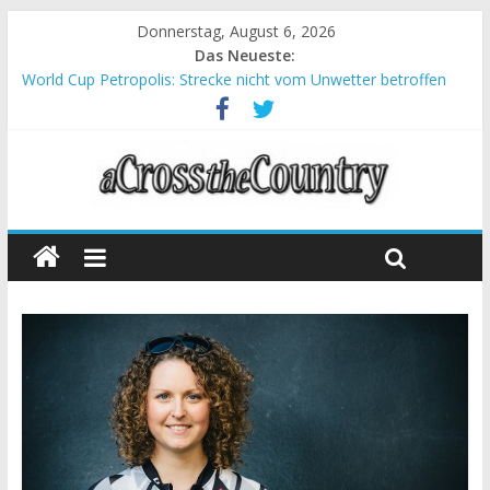
Donnerstag, August 6, 2026
Das Neueste:
World Cup Petropolis: Strecke nicht vom Unwetter betroffen
Krumbach und Obergessertshausen: Mountainbike-Bundesliga
startet mit Doppelevent
Supercup Massi Banyoles: Siege für Carod und Richards
Halbzeit beim Andalucia Bike Race: Weltmeister Seewald führt
Chelva: Schweizer Doppelsieg beim ersten XCO-Rennen der
Saison