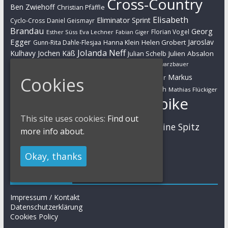
Cross-Country
Ben Zwiehoff
Christian Pfäffle
Elisabeth
Eliminator Sprint
Cyclo-Cross
Daniel Geismayr
Brandau
Georg
Florian Vogel
Esther Süss
Eva Lechner
Fabian Giger
Egger
Jaroslav
Helen Grobert
Gunn-Rita Dahle-Flesjaa
Hanna Klein
Jolanda Neff
Kulhavy
Jochen Käß
Julien Absalon
Julian Schelb
Karl Platt
Kathrin Stirnemann
Kristian Hynek
Luca Schwarzbauer
Marathon
Manuel Fumic
Markus
Cookies
Markus Bauer
Markus Schulte-Lünzum
Kaufmann
Martin Gluth
Mathias Flückiger
Mountainbike
Moritz Milatz
Max Brandl
This site uses cookies:
Find out
MTB
Sabine Spitz
Nino Schurter
Nadine Rieder
more info about.
Simon Stiebjahn
Urs Huber
UCI
Okay, thanks
Impressum
Impressum / Kontakt
Datenschutzerklärung
Cookies Policy