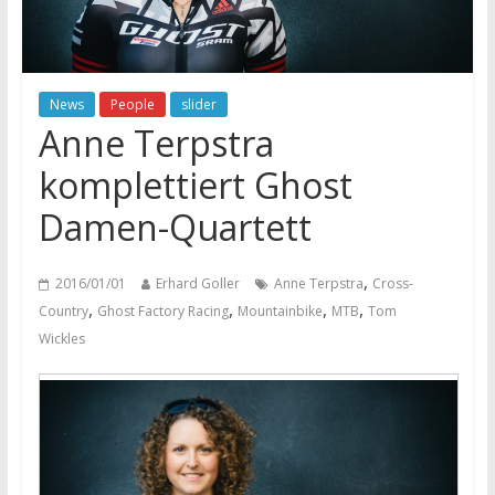
News
People
slider
Anne Terpstra
komplettiert Ghost
Damen-Quartett
,
2016/01/01
Erhard Goller
Anne Terpstra
Cross-
,
,
,
,
Country
Ghost Factory Racing
Mountainbike
MTB
Tom
Wickles