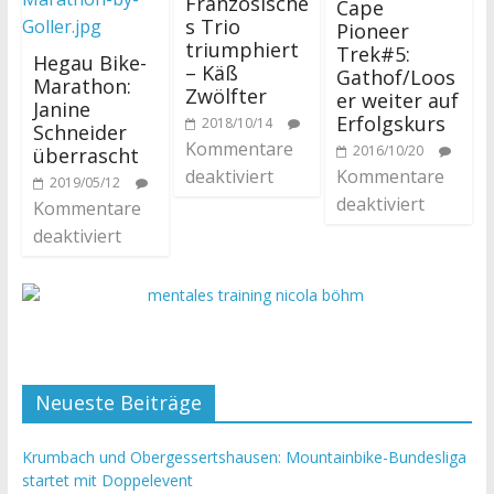
Französische
Cape
s Trio
Pioneer
triumphiert
Trek#5:
Hegau Bike-
– Käß
Gathof/Loos
Marathon:
Zwölfter
er weiter auf
Janine
Erfolgskurs
2018/10/14
Schneider
Kommentare
2016/10/20
überrascht
deaktiviert
Kommentare
2019/05/12
deaktiviert
Kommentare
deaktiviert
Neueste Beiträge
Krumbach und Obergessertshausen: Mountainbike-Bundesliga
startet mit Doppelevent