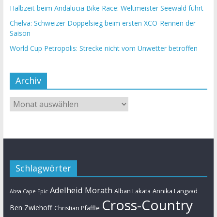
Halbzeit beim Andalucia Bike Race: Weltmeister Seewald führt
Chelva: Schweizer Doppelsieg beim ersten XCO-Rennen der
Saison
World Cup Petropolis: Strecke nicht vom Unwetter betroffen
Archiv
Schlagwörter
Adelheid Morath
Alban Lakata
Annika Langvad
Absa Cape Epic
Cross-Country
Ben Zwiehoff
Christian Pfäffle