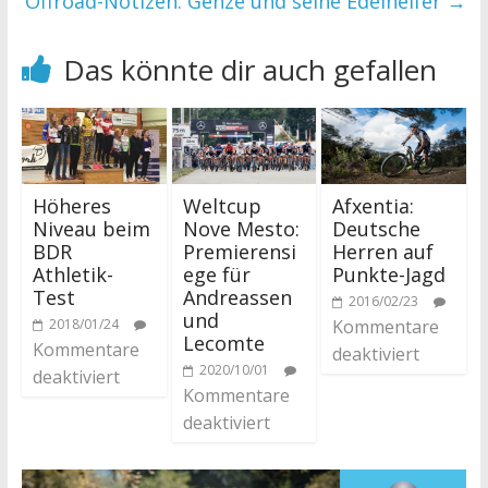
Offroad-Notizen: Genze und seine Edelhelfer
→
Das könnte dir auch gefallen
Höheres
Weltcup
Afxentia:
Niveau beim
Nove Mesto:
Deutsche
BDR
Premierensi
Herren auf
Athletik-
ege für
Punkte-Jagd
Test
Andreassen
2016/02/23
und
2018/01/24
Kommentare
Lecomte
Kommentare
deaktiviert
2020/10/01
deaktiviert
Kommentare
deaktiviert