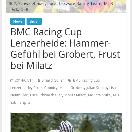
302, Schwarzbauer, Luca, Lexware Racing Team, MTB
Teck, GER
News
slider
BMC Racing Cup
Lenzerheide: Hammer-
Gefühl bei Grobert, Frust
bei Milatz
2014/07/14
Erhard Goller
BMC Racing Cup
,
,
,
,
Lenzerheide
Cross-Country
Helen Grobert
Julian Schelb
Lisa
,
,
,
,
,
Neumüller
Luca Schwarzbauer
Moritz Milatz
Mountainbike
MTB
Sabine Spitz