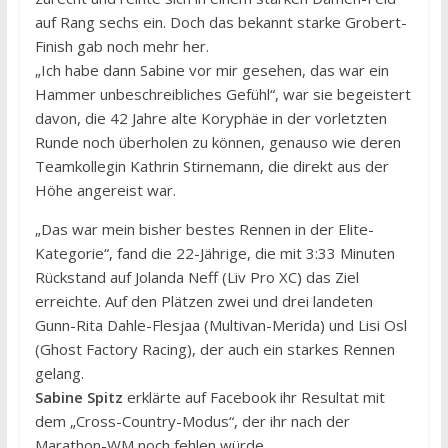
auf Rang sechs ein. Doch das bekannt starke Grobert-
Finish gab noch mehr her.
„Ich habe dann Sabine vor mir gesehen, das war ein
Hammer unbeschreibliches Gefühl“, war sie begeistert
davon, die 42 Jahre alte Koryphäe in der vorletzten
Runde noch überholen zu können, genauso wie deren
Teamkollegin Kathrin Stirnemann, die direkt aus der
Höhe angereist war.
„Das war mein bisher bestes Rennen in der Elite-
Kategorie“, fand die 22-Jährige, die mit 3:33 Minuten
Rückstand auf Jolanda Neff (Liv Pro XC) das Ziel
erreichte. Auf den Plätzen zwei und drei landeten
Gunn-Rita Dahle-Flesjaa (Multivan-Merida) und Lisi Osl
(Ghost Factory Racing), der auch ein starkes Rennen
gelang.
Sabine Spitz
erklärte auf Facebook ihr Resultat mit
dem „Cross-Country-Modus“, der ihr nach der
Marathon-WM noch fehlen würde.