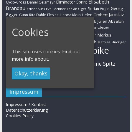
Elisabeth
Eliminator Sprint
Cyclo-Cross
Daniel Geismayr
Brandau
Georg
Florian Vogel
Esther Süss
Eva Lechner
Fabian Giger
Egger
Jaroslav
Helen Grobert
Gunn-Rita Dahle-Flesjaa
Hanna Klein
Jolanda Neff
Kulhavy
Jochen Käß
Julien Absalon
Julian Schelb
Karl Platt
Kathrin Stirnemann
Kristian Hynek
Luca Schwarzbauer
Cookies
Marathon
Manuel Fumic
Markus
Markus Bauer
Markus Schulte-Lünzum
Kaufmann
Martin Gluth
Mathias Flückiger
Mountainbike
This site uses cookies:
Find out
Moritz Milatz
Max Brandl
more info about.
MTB
Sabine Spitz
Nino Schurter
Nadine Rieder
Simon Stiebjahn
Urs Huber
Okay, thanks
UCI
Impressum
Impressum / Kontakt
Datenschutzerklärung
Cookies Policy