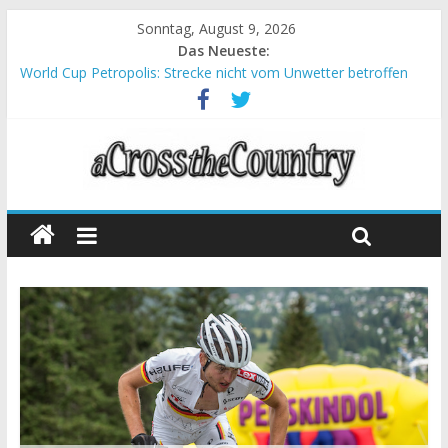
Sonntag, August 9, 2026
Das Neueste:
World Cup Petropolis: Strecke nicht vom Unwetter betroffen
Krumbach und Obergessertshausen: Mountainbike-Bundesliga
startet mit Doppelevent
Supercup Massi Banyoles: Siege für Carod und Richards
Halbzeit beim Andalucia Bike Race: Weltmeister Seewald führt
Chelva: Schweizer Doppelsieg beim ersten XCO-Rennen der
Saison