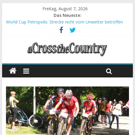
Freitag, August 7, 2026
Das Neueste:
World Cup Petropolis: Strecke nicht vom Unwetter betroffen
Krumbach und Obergessertshausen: Mountainbike-Bundesliga
startet mit Doppelevent
Supercup Massi Banyoles: Siege für Carod und Richards
Halbzeit beim Andalucia Bike Race: Weltmeister Seewald führt
Chelva: Schweizer Doppelsieg beim ersten XCO-Rennen der
Saison