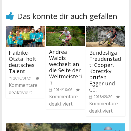
Das könnte dir auch gefallen
Andrea
Haibike-
Bundesliga
Waldis
Ötztal holt
Freudenstad
wechselt an
deutsches
t: Cooper,
die Seite der
Talent
Koretzky
Weltmeisteri
prüfen
2016/01/21
n
Egger und
Kommentare
Co.
2014/10/06
deaktiviert
Kommentare
2018/09/20
Kommentare
deaktiviert
deaktiviert