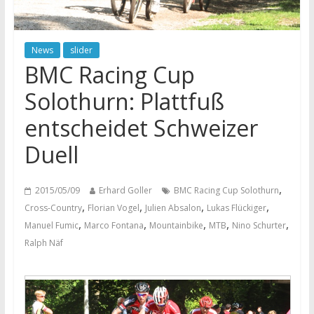
News
slider
BMC Racing Cup
Solothurn: Plattfuß
entscheidet Schweizer
Duell
,
2015/05/09
Erhard Goller
BMC Racing Cup Solothurn
,
,
,
,
Cross-Country
Florian Vogel
Julien Absalon
Lukas Flückiger
,
,
,
,
,
Manuel Fumic
Marco Fontana
Mountainbike
MTB
Nino Schurter
Ralph Näf