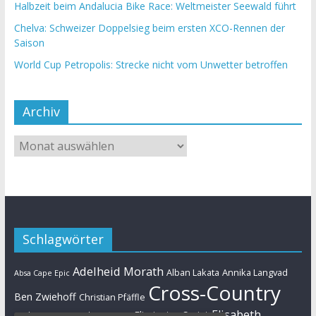
Halbzeit beim Andalucia Bike Race: Weltmeister Seewald führt
Chelva: Schweizer Doppelsieg beim ersten XCO-Rennen der
Saison
World Cup Petropolis: Strecke nicht vom Unwetter betroffen
Archiv
Schlagwörter
Adelheid Morath
Alban Lakata
Annika Langvad
Absa Cape Epic
Cross-Country
Ben Zwiehoff
Christian Pfäffle
Elisabeth
Eliminator Sprint
Cyclo-Cross
Daniel Geismayr