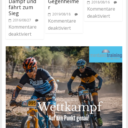
Dampf und
Gegenheime
2018/08/16
fährt zum
r
Kommentare
Sieg
2019/08/18
deaktiviert
2016/08/27
Kommentare
Kommentare
deaktiviert
deaktiviert