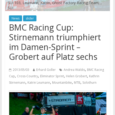
SUI 103, Leumann, Katrin, Ghost Factory Racing Team, ,
SUI
News
slider
BMC Racing Cup:
Stirnemann triumphiert
im Damen-Sprint –
Grobert auf Platz sechs
,
2013/05/03
Erhard Goller
Andrea Waldis
BMC Racing
,
,
,
,
Cup
Cross-Country
Eliminator Sprint
Helen Grobert
Kathrin
,
,
,
,
Stirnemann
Katrin Leumann
Mountainbike
MTB
Solothurn