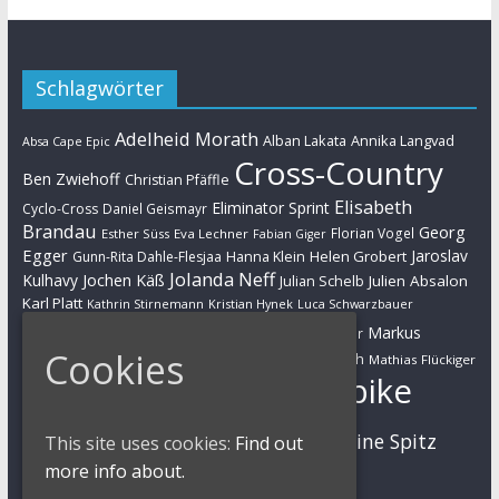
Schlagwörter
Adelheid Morath
Alban Lakata
Annika Langvad
Absa Cape Epic
Cross-Country
Ben Zwiehoff
Christian Pfäffle
Elisabeth
Eliminator Sprint
Cyclo-Cross
Daniel Geismayr
Brandau
Georg
Florian Vogel
Esther Süss
Eva Lechner
Fabian Giger
Egger
Jaroslav
Helen Grobert
Gunn-Rita Dahle-Flesjaa
Hanna Klein
Jolanda Neff
Kulhavy
Jochen Käß
Julien Absalon
Julian Schelb
Karl Platt
Kathrin Stirnemann
Kristian Hynek
Luca Schwarzbauer
Marathon
Manuel Fumic
Markus
Markus Bauer
Cookies
Markus Schulte-Lünzum
Kaufmann
Martin Gluth
Mathias Flückiger
Mountainbike
Moritz Milatz
Max Brandl
MTB
Sabine Spitz
Nino Schurter
This site uses cookies:
Find out
Nadine Rieder
Simon Stiebjahn
more info about.
Urs Huber
UCI