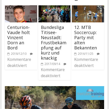
Centurion-
Bundesliga
12. MTB
Vaude holt
Titisee-
Soccercup:
Vinzent
Neustadt:
Party mit
Dorn an
Frustbekäm
alten
Bord
pfung auf
Bekannten
kurz und
2018/12/10
2016/11/25
knackig
Kommentare
Kommentare
2017/09/14
deaktiviert
deaktiviert
Kommentare
deaktiviert