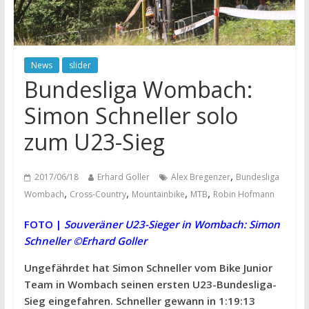
News
slider
Bundesliga Wombach:
Simon Schneller solo
zum U23-Sieg
,
2017/06/18
Erhard Goller
Alex Bregenzer
Bundesliga
,
,
,
,
Wombach
Cross-Country
Mountainbike
MTB
Robin Hofmann
FOTO |
Souveräner U23-Sieger in Wombach: Simon
Schneller ©Erhard Goller
Ungefährdet hat Simon Schneller vom Bike Junior
Team in Wombach seinen ersten U23-Bundesliga-
Sieg eingefahren. Schneller gewann in 1:19:13