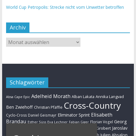
World Cup Petropolis: Strecke nicht vom Unwetter betroffen
Archiv
Schlagwörter
Adelheid Morath
Alban Lakata
Annika Langvad
Absa Cape Epic
Cross-Country
Ben Zwiehoff
Christian Pfäffle
Elisabeth
Eliminator Sprint
Cyclo-Cross
Daniel Geismayr
Brandau
Georg
Florian Vogel
Esther Süss
Eva Lechner
Fabian Giger
Egger
Jaroslav
Helen Grobert
Gunn-Rita Dahle-Flesjaa
Hanna Klein
Jolanda Neff
Kulhavy
Jochen Käß
Julien Absalon
Julian Schelb