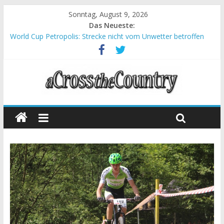
Sonntag, August 9, 2026
Das Neueste:
World Cup Petropolis: Strecke nicht vom Unwetter betroffen
Krumbach und Obergessertshausen: Mountainbike-Bundesliga
startet mit Doppelevent
Supercup Massi Banyoles: Siege für Carod und Richards
Halbzeit beim Andalucia Bike Race: Weltmeister Seewald führt
Chelva: Schweizer Doppelsieg beim ersten XCO-Rennen der
Saison